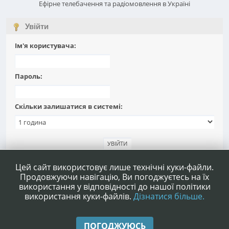
Ефірне телебачення та радіомовлення в Україні
Увійти
Ім'я користувача:
Пароль:
Скільки залишатися в системі:
Забули пароль?
Цей сайт використовує лише технічні куки-файли.
Продовжуючи навігацію, Ви погоджуєтесь на їх
використання у відповідності до нашої політики
використання куки-файлів.
Дізнатися більше.
|
|
Допомога
Умови та правила
Нагору ▲
ПОГОДЖУЮСЬ
,
SMF 2.1.4 © 2023
Simple Machines