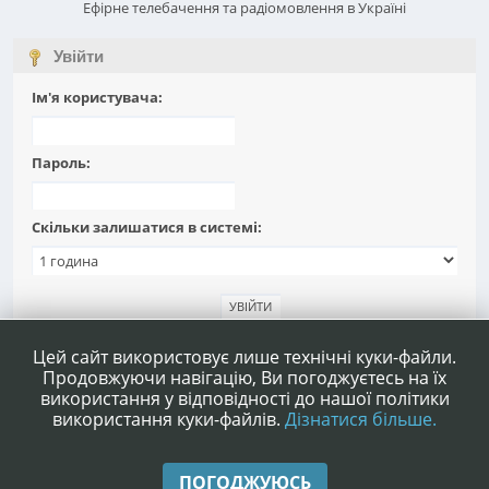
Ефірне телебачення та радіомовлення в Україні
Увійти
Ім'я користувача:
Пароль:
Скільки залишатися в системі:
Забули пароль?
Цей сайт використовує лише технічні куки-файли.
Продовжуючи навігацію, Ви погоджуєтесь на їх
використання у відповідності до нашої політики
використання куки-файлів.
Дізнатися більше.
|
|
Допомога
Умови та правила
Нагору ▲
ПОГОДЖУЮСЬ
,
SMF 2.1.4 © 2023
Simple Machines