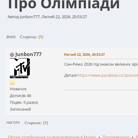
Про Олімпіади
Автор Junbon777, Лютий 22, 2026, 20:53:27
1
Сторінок
ВНИЗ
Junbon777
Лютий 22, 2026, 20:53:27
Сан-Ремо 2026 під знаком великих зір
Деталі:
https://www.parabola.cz/zpravi
Новачок
Дописів: 46
Подяк: 5 раз(и)
Записаний
1
Сторінок
НАГОРУ
Ефірне телебачення та радіомовлення в Україні
Потеревенити
Р
►
►