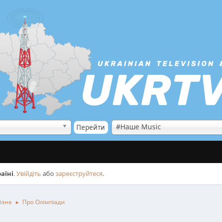
#Наше Music
аїні
.
Увійдіть
або
зареєструйтеся
.
ізне
Про Олімпіади
►