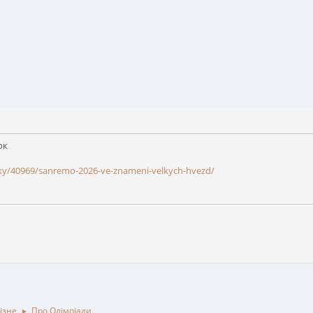
ок
cky/40969/sanremo-2026-ve-znameni-velkych-hvezd/
ізне
Про Олімпіади
►