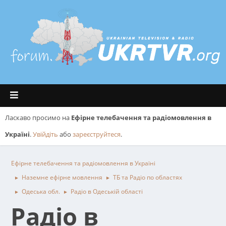
Ласкаво просимо на
Ефірне телебачення та радіомовлення в
Україні
.
Увійдіть
або
зареєструйтеся
.
Ефірне телебачення та радіомовлення в Україні
Наземне ефірне мовлення
ТБ та Радіо по областях
►
►
Одеська обл.
Радіо в Одеській області
►
►
Радіо в