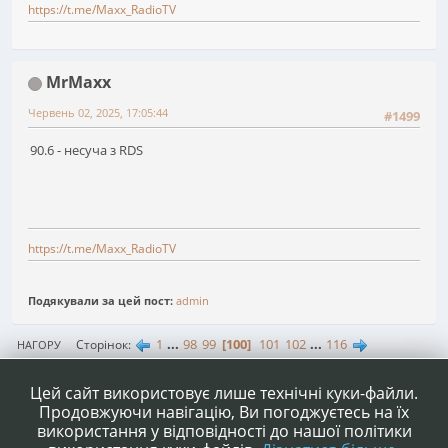
https://t.me/Maxx_RadioTV
MrMaxx
Червень 02, 2025, 17:05:44
#1499
90.6 - несуча з RDS
https://t.me/Maxx_RadioTV
Подякували за цей пост:
admin
1
...
98
99
100
101
102
...
116
Сторінок
НАГОРУ
ДІЇ КОРИСТУВАЧА
Цей сайт використовує лише технічні куки-файли.
Продовжуючи навігацію, Ви погоджуєтесь на їх
використання у відповідності до нашої політики