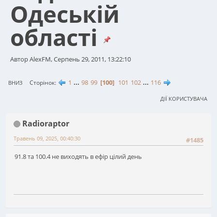
Одеській
області
Автор AlexFM, Серпень 29, 2011, 13:22:10
1
...
98
99
100
101
102
...
116
Сторінок
ВНИЗ
ДІЇ КОРИСТУВАЧА
Radioraptor
Травень 09, 2025, 00:40:30
#1485
91.8 та 100.4 не виходять в ефір цілий день