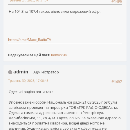
Травень 21, 2025, 07:51:07
#1496
На 104.3 та 107.4 також відновили мережевий ефір.
https://t.me/Maxx_RadioTV
Подякували за цей пост:
Roman3101
admin
Адміністратор
Травень 30, 2025, 17:00:45
#1497
Одеські радіва вони такі:
Уповноважені особи Національної ради 21.03.2025 прибули
за місцем проведення перевірки ТОВ «ТРК РАДІО ОДЕСА», м.
Одеса, а саме, за адресою, зазначеною в Реєстрі: вул.
Дерибасівська, 11, кв. 4, м. Одеса, 65026. За вказаною адресою
знаходиться приватна квартира, вхідні двері ніхто не
відчинив, будь-яка діяльність суб'єкта у сфері медіа не