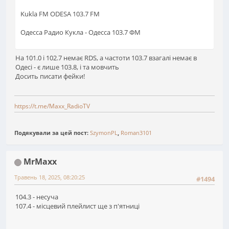
Kukla FM ODESA 103.7 FM
Одесса Радио Кукла - Одесса 103.7 ФМ
На 101.0 і 102.7 немає RDS, а частоти 103.7 взагалі немає в
Одесі - є лише 103.8, і та мовчить
Досить писати фейки!
https://t.me/Maxx_RadioTV
Подякували за цей пост:
SzymonPL
,
Roman3101
MrMaxx
Травень 18, 2025, 08:20:25
#1494
104.3 - несуча
107.4 - місцевий плейлист ще з п'ятниці