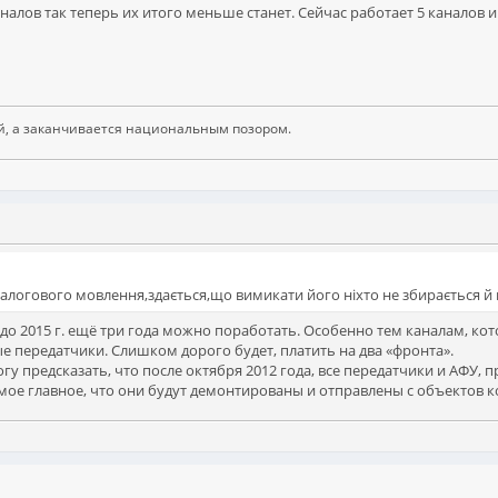
 каналов так теперь их итого меньше станет. Сейчас работает 5 каналов
й, а заканчивается национальным позором.
аналогового мовлення,здається,що вимикати його ніхто не збирається й
от до 2015 г. ещё три года можно поработать. Особенно тем каналам, кот
 передатчики. Слишком дорого будет, платить на два «фронта».
огу предсказать, что после октября 2012 года, все передатчики и АФУ, п
ое главное, что они будут демонтированы и отправлены с объектов ко