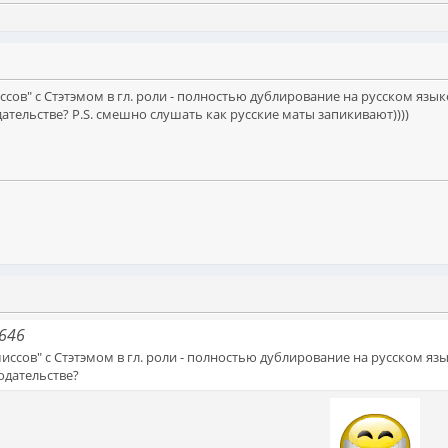
сов" с Стэтэмом в гл. роли - полностью дублирование на русском языке
ательстве? P.S. смешно слушать как русские маты запикивают))))
9646
ссов" с Стэтэмом в гл. роли - полностью дублирование на русском язы
одательстве?