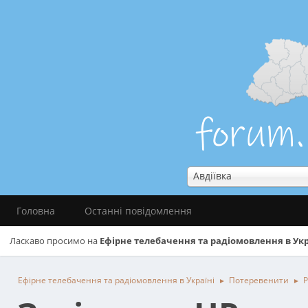
Авдіївка
Головна
Останні повідомлення
Ласкаво просимо на
Ефірне телебачення та радіомовлення в Укр
Ефірне телебачення та радіомовлення в Україні
Потеревенити
Р
►
►