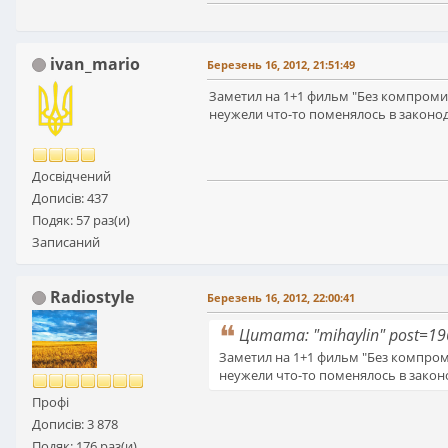
ivan_mario
Березень 16, 2012, 21:51:49
Заметил на 1+1 фильм "Без компромис
неужели что-то поменялось в законод
Досвідчений
Дописів: 437
Подяк: 57 раз(и)
Записаний
Radiostyle
Березень 16, 2012, 22:00:41
Цитата: "mihaylin" post=1
Заметил на 1+1 фильм "Без компроми
неужели что-то поменялось в закон
Профі
Дописів: 3 878
Подяк: 176 раз(и)