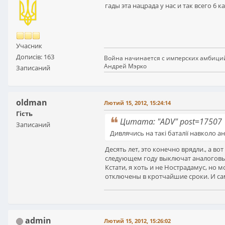
гады эта нацрада у нас и так всего 6
Учасник
Дописів: 163
Война начинается с имперских амбици
Андрей Мэрко
Записаний
oldman
Лютий 15, 2012, 15:24:14
Гість
Цитата: "ADV" post=17507
Записаний
Дивлячись на такі баталії навколо 
Десять лет, это конечно врядли., а в
следующем году выключат аналоговые
Кстати, я хоть и не Нострадамус, но м
отключены в кротчайшие сроки. И сам
admin
Лютий 15, 2012, 15:26:02