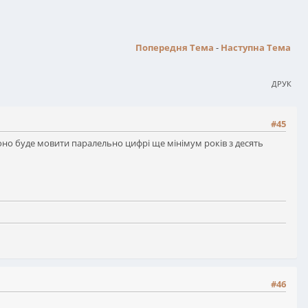
Попередня Тема
-
Наступна Тема
ДРУК
#45
воно буде мовити паралельно цифрі ще мінімум років з десять
#46