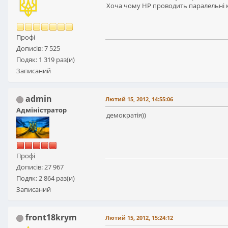
Хоча чому НР проводить паралельні к
Профі
Дописів: 7 525
Подяк: 1 319 раз(и)
Записаний
admin
Лютий 15, 2012, 14:55:06
Адміністратор
демократія))
Профі
Дописів: 27 967
Подяк: 2 864 раз(и)
Записаний
front18krym
Лютий 15, 2012, 15:24:12