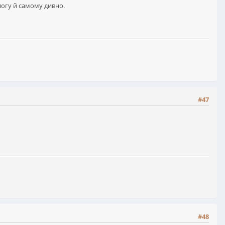
логу й самому дивно.
#47
#48