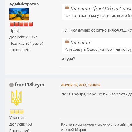
Адміністратор
Цитата: "front18krym" pos
гады эта нацрада у нас и так всего 
Ну Нику думаю обратно включят.... к
Профі
Дописів: 27 967
Цитата
Подяк: 2 864 раз(и)
Или сразу в Одесский порт, на погру
Записаний
и куда?
front18krym
Лютий 15, 2012, 15:48:15
пока в эфире, хорошо бы чтоб хоть д
Учасник
Дописів: 163
Война начинается с имперских амбици
Андрей Мэрко
Записаний