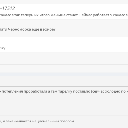
t=17512
6 каналов так теперь их итого меньше станет. Сейчас работает 5 канало
стати Чёрноморка ещё в эфире?
зку.
о потепления проработала а там тарелку поставлю (сейчас холодно по
й, а заканчивается национальным позором.