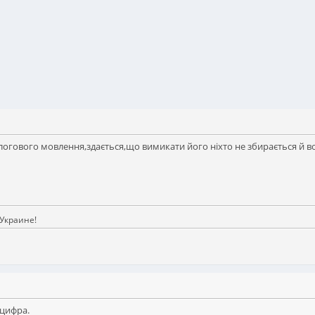
налогового мовлення,здається,що вимикати його ніхто не збирається й 
Украине!
 цифра.