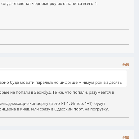
 и когда отключат черноморку их останется всего 4.
#49
 воно буде мовити паралельно цифрі ще мінімум років з десять
орые не попали в Зеонбуд. Те же, что попали, разумеется в
ринадлежащие концерну (а это УТ-1, Интер, 1+1), будут
нцерна в Киев. Или сразу в Одесский порт, на погрузку.
#50