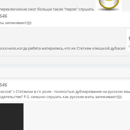
переключил,не смог больше такие "перли" слушать
9646
ты запикивают))))
оскочило,когда ребята матерились,что их Стетхем клюшкой дубасил
9646
ссов" с Стэтэмом в гл. роли - полностью дублирование на русском язы
дательстве? P.S. смешно слушать как русские маты запикивают))))