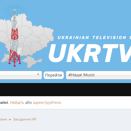
#Наше Music
аїні
.
Увійдіть
або
зареєструйтеся
.
ізне
Засідання НР
►