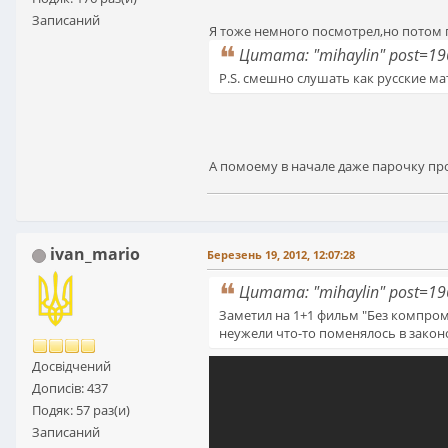
Записаний
Я тоже немного посмотрел,но потом 
Цитата: "mihaylin" post=1
P.S. смешно слушать как русские ма
А помоему в начале даже парочку пр
ivan_mario
Березень 19, 2012, 12:07:28
Цитата: "mihaylin" post=1
Заметил на 1+1 фильм "Без компроми
неужели что-то поменялось в законо
Досвідчений
Дописів: 437
Подяк: 57 раз(и)
Записаний