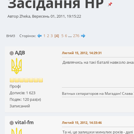
Засідання НР
Автор Zheka, Вересень 01, 2011, 19:15:22
1
2
3
4
5
6
...
276
Сторінок
ВНИЗ
АДВ
Лютий 15, 2012, 14:29:31
Дивлячись на такі баталії навколо а
Профі
Дописів: 1 623
Ватных сепараторов на Магадан! Слава 
Подяк: 120 раз(и)
Записаний
vital-fm
Лютий 15, 2012, 14:33:46
Та ні, це залишки минулих років - далі