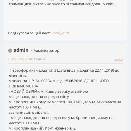
трамваї (якщо хтось не знає то ці трамваї найдовщі у світі).
Подякували за цей пост:
Radio_2019
admin
Адміністратор
Лютий 28, 2020, 17:44:36
#452
Переоформити додаток 3 (дата видачі додатка 22.11.2019) до
ліцензії на
мовлення НР № 00204-м від 15.06.2018 ДОЧІРНЬОГО
ПІДПРИЄМСТВА
«НОВИЙ ОБРІЙ», м. Київ, у зв'язку зі зміною
місцезнаходження передавачів у
м. Кропивницькому на частоті 100,0 МГц та у м. Миколаєві на
частоті 105,1 МГц,
зазначивши в ліцензії:
- місцезнаходження передавача у м. Кропивницькому на
частоті 100,0 МГц:
м. Кропивницький, пр-т Інженерів, 2;