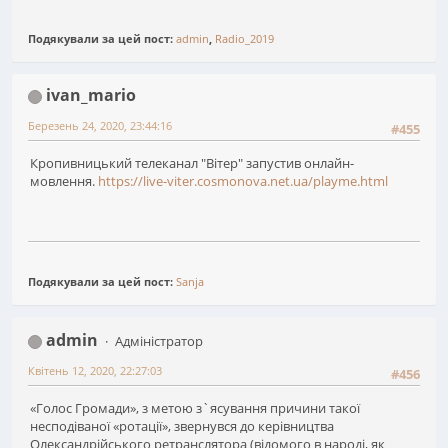
Подякували за цей пост:
admin
,
Radio_2019
ivan_mario
Березень 24, 2020, 23:44:16
#455
Кропивницький телеканал "Вітер" запустив онлайн-
мовлення.
https://live-viter.cosmonova.net.ua/playme.html
Подякували за цей пост:
Sanja
admin
Адміністратор
Квітень 12, 2020, 22:27:03
#456
«Голос Громади», з метою з`ясування причини такої
несподіваної «ротації», звернувся до керівництва
Олександрійського ретранслятора (відомого в народі, як