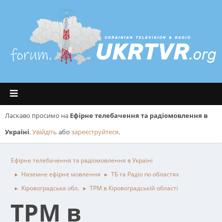
Ласкаво просимо на
Ефірне телебачення та радіомовлення в
Україні
.
Увійдіть
або
зареєструйтеся
.
Ефірне телебачення та радіомовлення в Україні
Наземне ефірне мовлення
ТБ та Радіо по областях
►
►
Кіровоградська обл.
ТРМ в Кiровоградськiй областi
►
►
ТРМ в