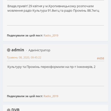
Владе,привiт! 29 квiтня у м.Кропивницькому розпочали
мовлення радiо Культура 91.8мгц та радiо Промiнь 88.7мгц
Подякували за цей пост:
Radio_2019
admin
Адміністратор
Травень 08, 2020, 09:45:22
#458
Культуру та Промінь переоформили на пр-т Інженерів, 2
Подякували за цей пост:
Radio_2019
DVB