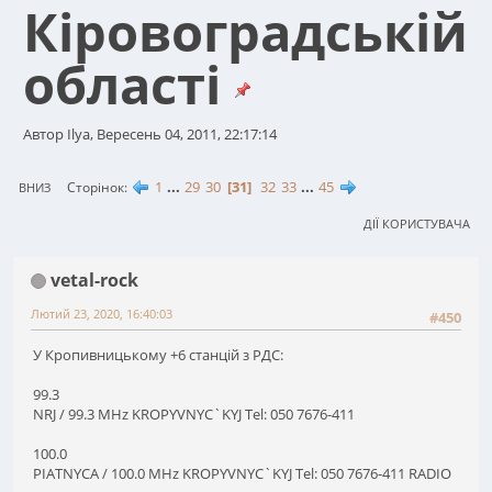
Кiровоградськiй
областi
Автор Ilya, Вересень 04, 2011, 22:17:14
1
...
29
30
31
32
33
...
45
Сторінок
ВНИЗ
ДІЇ КОРИСТУВАЧА
vetal-rock
Лютий 23, 2020, 16:40:03
#450
У Кропивницькому +6 станцій з РДС:
99.3
NRJ / 99.3 MHz KROPYVNYC`KYJ Tel: 050 7676-411
100.0
PIATNYCA / 100.0 MHz KROPYVNYC`KYJ Tel: 050 7676-411 RADIO