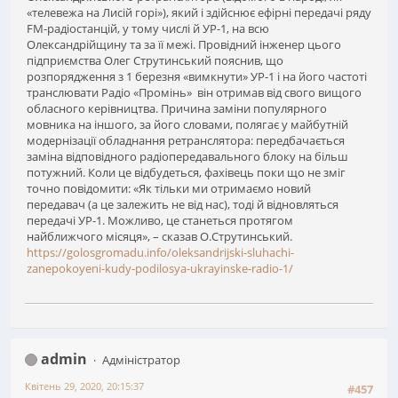
«телевежа на Лисій горі»), який і здійснює ефірні передачі ряду
FM-радіостанцій, у тому числі й УР-1, на всю
Олександрійщину та за її межі. Провідний інженер цього
підприємства Олег Струтинський пояснив, що
розпорядження з 1 березня «вимкнути» УР-1 і на його частоті
транслювати Радіо «Промінь» він отримав від свого вищого
обласного керівництва. Причина заміни популярного
мовника на іншого, за його словами, полягає у майбутній
модернізації обладнання ретранслятора: передбачається
заміна відповідного радіопередавального блоку на більш
потужний. Коли це відбудеться, фахівець поки що не зміг
точно повідомити: «Як тільки ми отримаємо новий
передавач (а це залежить не від нас), тоді й відновляться
передачі УР-1. Можливо, це станеться протягом
найближчого місяця», – сказав О.Струтинський.
https://golosgromadu.info/oleksandrijski-sluhachi-
zanepokoyeni-kudy-podilosya-ukrayinske-radio-1/
admin
Адміністратор
Квітень 29, 2020, 20:15:37
#457