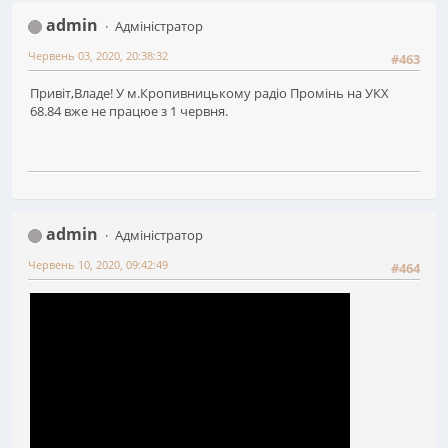
admin
Адміністратор
Червень 03, 2020, 20:38:32
#463
Привiт,Владе! У м.Кропивницькому радiо Промiнь на УКХ
68.84 вже не працюе з 1 червня.
admin
Адміністратор
Червень 10, 2020, 09:42:49
#464