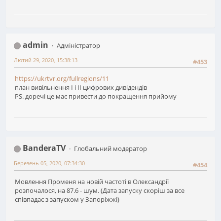
admin
Адміністратор
Лютий 29, 2020, 15:38:13
#453
https://ukrtvr.org/fullregions/11
план вивільнення І і ІІ цифрових дивідендів
PS. доречі це має привести до покращення прийому
BanderaTV
Глобальний модератор
Березень 05, 2020, 07:34:30
#454
Мовлення Променя на новій частоті в Олександрії
розпочалося, на 87.6 - шум. (Дата запуску скоріш за все
співпадає з запуском у Запоріжжі)