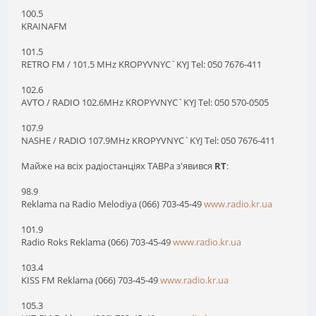
100.5
KRAINAFM
101.5
RETRO FM / 101.5 MHz KROPYVNYC`KYJ Tel: 050 7676-411
102.6
AVTO / RADIO 102.6MHz KROPYVNYC`KYJ Tel: 050 570-0505
107.9
NASHE / RADIO 107.9MHz KROPYVNYC`KYJ Tel: 050 7676-411
Майже на всіх радіостанціях ТАВРа з'явився
RT
:
98.9
Reklama na Radio Melodiya (066) 703-45-49
www.radio.kr.ua
101.9
Radio Roks Reklama (066) 703-45-49
www.radio.kr.ua
103.4
KISS FM Reklama (066) 703-45-49
www.radio.kr.ua
105.3