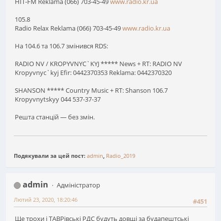
HIT-FM Reklama (066) 703-45-49
www.radio.kr.ua
105.8
Radio Relax Reklama (066) 703-45-49
www.radio.kr.ua
На 104.6 та 106.7 змінився RDS:
RADIO NV / KROPYVNYC`KYJ ***** News + RT: RADIO NV
Kropyvnyc`kyj Efir: 0442370353 Reklama: 0442370320
SHANSON ***** Country Music + RT: Shanson 106.7
Kropyvnytskyy 044 537-37-37
Решта станцій — без змін.
Подякували за цей пост:
admin
,
Radio_2019
admin
Адміністратор
Лютий 23, 2020, 18:20:46
#451
Ще трохи і ТАВРівські РДС будуть довщі за будапештські