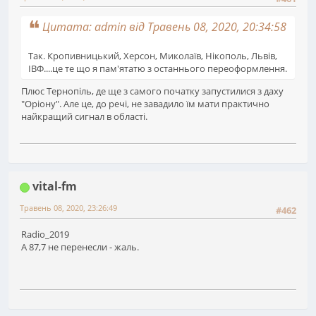
Цитата: admin від Травень 08, 2020, 20:34:58
Так. Кропивницький, Херсон, Миколаїв, Нікополь, Львів,
ІВФ....це те що я пам'ятатю з останнього переоформлення.
Плюс Тернопіль, де ще з самого початку запустилися з даху
"Оріону". Але це, до речі, не завадило їм мати практично
найкращий сигнал в області.
vital-fm
Травень 08, 2020, 23:26:49
#462
Radio_2019
А 87,7 не перенесли - жаль.