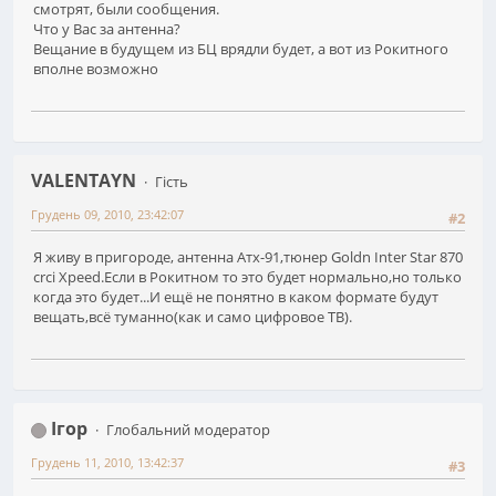
смотрят, были сообщения.
Что у Вас за антенна?
Вещание в будущем из БЦ врядли будет, а вот из Рокитного
вполне возможно
VALENTAYN
Гість
Грудень 09, 2010, 23:42:07
#2
Я живу в пригороде, антенна Атх-91,тюнер Goldn Inter Star 870
crci Xpeed.Если в Рокитном то это будет нормально,но только
когда это будет...И ещё не понятно в каком формате будут
вещать,всё туманно(как и само цифровое ТВ).
Ігор
Глобальний модератор
Грудень 11, 2010, 13:42:37
#3