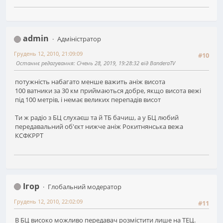
admin
Адміністратор
Грудень 12, 2010, 21:09:09
#10
Останнє редагування
: Січень 28, 2019, 19:28:32 від BanderaTV
потужність набагато менше важить аніж висота
100 ватники за 30 км приймаються добре, якщо висота вежі
під 100 метрів, і немає великих перепадів висот
Ти ж радіо з БЦ слухаєш та й ТБ бачиш, а у БЦ любий
передавальний об'єкт нижче аніж Рокитнянська вежа
КСФКРРТ
Ігор
Глобальний модератор
Грудень 12, 2010, 22:02:09
#11
В БЦ високо можливо передавач розмістити лише на ТЕЦ.