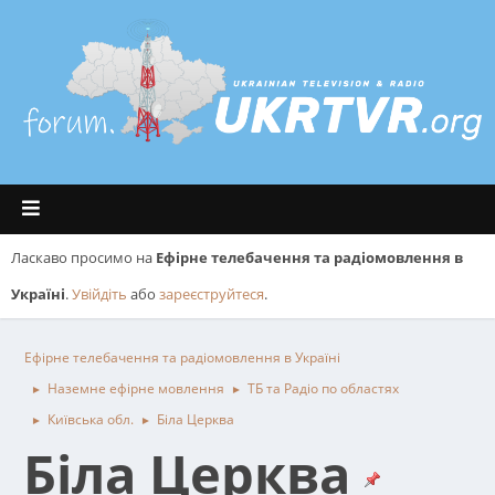
Ласкаво просимо на
Ефірне телебачення та радіомовлення в
Україні
.
Увійдіть
або
зареєструйтеся
.
Ефірне телебачення та радіомовлення в Україні
Наземне ефірне мовлення
ТБ та Радіо по областях
►
►
Київська обл.
Біла Церква
►
►
Біла Церква