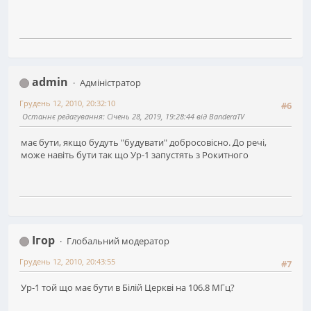
admin
Адміністратор
Грудень 12, 2010, 20:32:10
#6
Останнє редагування
: Січень 28, 2019, 19:28:44 від BanderaTV
має бути, якщо будуть "будувати" добросовісно. До речі,
може навіть бути так що Ур-1 запустять з Рокитного
Ігор
Глобальний модератор
Грудень 12, 2010, 20:43:55
#7
Ур-1 той що має бути в Білій Церкві на 106.8 МГц?