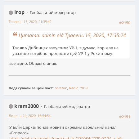
Ігор
Глобальний модератор
Травень 15, 2020, 21:35:42
#2150
Цитата: admin від Травень 15, 2020, 17:35:24
Так як у Дибинцях запустили УР-1, я думаю Ігор мав на
увазі що потрібно прописати цей УР-1 у Рокитному.
все вірно. Обидві станції.
Подякували за цей пост:
corazon
,
Radio_2019
kram2000
Глобальний модератор
Липень 24, 2020, 16:54:54
#2151
У Білій Церкві почав мовити окремий кабельний канал
«Еспресо»
https://detector.media/rinok/article/179084/2020-07-24-u-bilii-