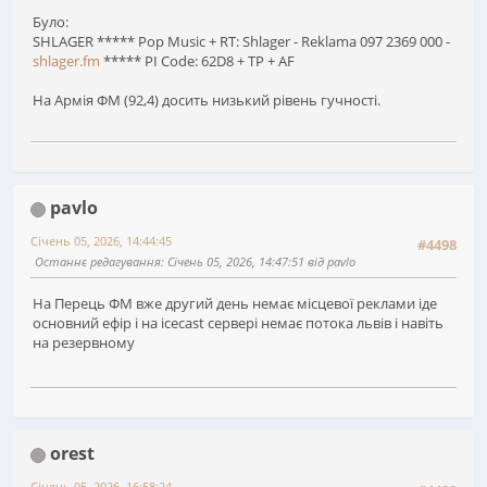
Було:
SHLAGER ***** Pop Music + RT: Shlager - Reklama 097 2369 000 -
shlager.fm
***** PI Code: 62D8 + TP + AF
На Армія ФМ (92,4) досить низький рівень гучності.
pavlo
Січень 05, 2026, 14:44:45
#4498
Останнє редагування
: Січень 05, 2026, 14:47:51 від pavlo
На Перець ФМ вже другий день немає місцевої реклами іде
основний ефір і на icecast сервері немає потока львів і навіть
на резервному
orest
Січень 05, 2026, 16:58:24