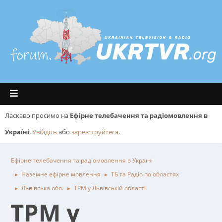
Ласкаво просимо на
Ефірне телебачення та радіомовлення в
Україні
.
Увійдіть
або
зареєструйтеся
.
Ефірне телебачення та радіомовлення в Україні
Наземне ефірне мовлення
ТБ та Радіо по областях
►
►
Львівська обл.
ТРМ у Львівській області
►
►
ТРМ у