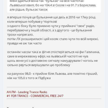
Мені здається вона так "булькає" на всіх частотах
Львівської хвилі, бо на 104.4 зі Сколе і на 91.7 з Борислава,
але рідше, булькає також
я вперше почув це булькання ще десь в 2016 чи 17му році,
коли вперше побував у Чорткові
з одного боку було приємно чути у приймачі "своє" радіо,
перебуваючи у іншій області, а з другого - це булькання
трохи напрягало.
потім ЛХ розширилася і цей косяк стало чути по всій мережі,
правда не аж так часто
останнім часом така ж фігня спостерігається на фм Галичина,
саме в мережевому ефірі, на львівській частоті не чув
щось вони усі з доставкою сигналу намудрували і чогось не
сильно рвуться вирішувати цю проблему
на рахунок 98,0 - є прийом біля Львова, але помітно гірший,
ніж на 105,0 з того ж Підбужа
AH.FM
- Leading Trance Radio
#1 FOR TRANCE - COMMERCIAL FREE 24/7