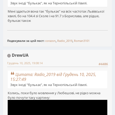
Звук іноді "булькає", як на Тернопільській Хвилі.
Мені здається вона так "булькає" на всіх частотах Львівської
хвилі, бо на 104.4 зі Сколе і на 91.7 з Борислава, але рідше,
булькає також
Подякували за цей пост:
corazon
,
Radio_2019
,
Roman3101
DrewUA
Грудень 10, 2025, 19:08:14
#4486
Цитата: Radio_2019 від Грудень 10, 2025,
15:27:49
Звук іноді "булькає", як на Тернопільській Хвилі.
Колись, поки було мовлення у Любешові, не рідко можна
було почути таку картину: