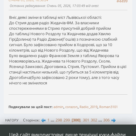
#4499
Останнє редагування
: Січень 05, 2026, 17:03:49 від orest
Вніс деякі зміни в таблиці міст Львівської області:
До Стрия додав радіо Жидачів ФМ. За власними
спостереженнями в Стрию присутній добрий прийом
До таблиці Нового Роздолу та Жидачева додав Хвилю
Гір(Долина) та Радіо Дзвони(Гошів) з позначкою слабкий
сигнал. Було зафіксовано прийом в Ходорові, що за 10
кілометрів, що від Нового Роздолу, що від Жидачева
Було видалено радіо Франкові Земля з таблиці Яворова та
Новояворівська, Жидачева та Нового Роздолу, Сколе,
Ясениці-Замкової, Дроговижа, Стрия, Пустомит. Прийом в цієї
станції настільки низький, що губиться за 5 кілометрів від
Дрогобича(було зафіксовано 2 роки тому), але з того часу
нічого не змінилося
Подякували за цей пост:
admin
,
corazon
,
Radio_2019
,
Roman3101
1
...
298
299
300
301
302
...
306
Сторінок
НАГОРУ
ДІЇ КОРИСТУВАЧА
Цей сайт використовує лише технічні куки-файли.