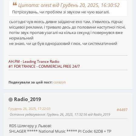
Цитата: orest від Грудень 20, 2025, 16:30:52
Потріскувань, чи проблем зі звуком не чую взагалі.
сьогодні чув якесь дивне заїдаюче ехо там, з'явилось підчас
місцевої реклами, і тривало десь до половини наступної пісні,
потім звук пропав узагалі на кілька секунд і повернувся вже
нормальний
не знаю, чи це був одноразовий глюк, чи систематичний
AH.FM
- Leading Trance Radio
#1 FOR TRANCE - COMMERCIAL FREE 24/7
Подякували за цей пост:
corazon
Radio_2019
Грудень 26, 2025, 17:22:03
#4497
Останнє редагування
: Грудень 26, 2025, 17:32:56 від Radio_2019
RDS Шлягеру у Львові:
SHLAGER ***** National Music ***** PI Code: 62D8 + TP