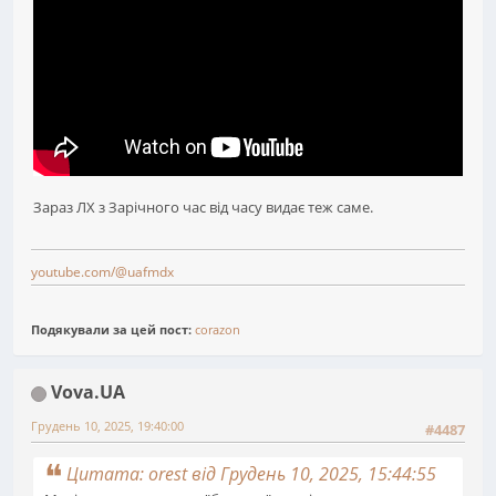
Зараз ЛХ з Зарічного час від часу видає теж саме.
youtube.com/@uafmdx
Подякували за цей пост:
corazon
Vova.UA
Грудень 10, 2025, 19:40:00
#4487
Цитата: orest від Грудень 10, 2025, 15:44:55