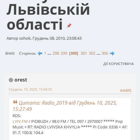
Львівській
області
Автор sohok, Грудень 08, 2010, 23:08:43
1
...
298
299
300
301
302
...
306
Сторінок
ВНИЗ
ДІЇ КОРИСТУВАЧА
orest
Грудень 10, 2025, 15:44:55
#4485
Цитата: Radio_2019 від Грудень 10, 2025,
15:27:49
RDS:
LVIV.FM
/ PIDBUZH / 98.0 FM / TEL 097 / 2970007 ***** Pop
Music + RT: RADIO LVIVSKA KHVYLIA ***** PI Code: 6336 + AF:
91.7; 100.8; 104.4