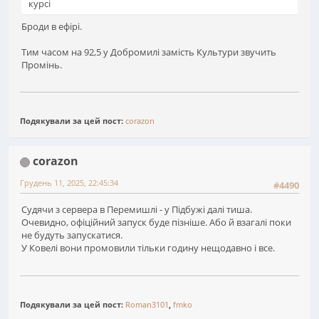
курсі
Броди в ефірі.
Тим часом на 92,5 у Добромилі замість Культури звучить
Промінь.
Подякували за цей пост:
corazon
corazon
Грудень 11, 2025, 22:45:34
#4490
Судячи з сервера в Перемишлі - у Підбужі далі тиша.
Очевидно, офіційний запуск буде пізніше. Або й взагалі поки
не будуть запускатися.
У Ковелі вони промовили тільки годину нещодавно і все.
Подякували за цей пост:
Roman3101
,
fmko