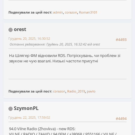
Подякували за цей пост:
admin
,
corazon
,
Roman3101
orest
Грудень 20, 2025, 16:30:52
#4493
Останнє редагування
: Грудень 20, 2025, 16:32:42 від orest
На Шлягер ФМ відновили RDS. Потріскувань, чи проблем зі
звуком не чую взагалі. Низькі частоти присутні
Подякували за цей пост:
corazon
,
Radio_2019
,
pavlo
SzymonPL
Грудень 22, 2025, 17:59:02
#4494
94.0 Vilne Radio (Zhovkva) - new RDS:
VILNE / RADIO / ZAHID / 94,0FM / +38068 / 9551166 / VILNE /