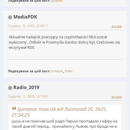
Подякували за цей пост:
corazon
MediaPDK
Грудень 10, 2025, 22:50:17
#4488
Aktualnie nadajnik pracujący na częstotliwości 98,0 został
wyłaczony.. Odbiór w Przemyślu bardzo dobry był. Częściowo się
wczytywał RDS.
Подякували за цей пост:
corazon
,
fmko
Radio_2019
Грудень 11, 2025, 13:19:41
#4489
Цитата: Vova.UA від Листопад 20, 2025,
21:54:25
щось я не помічав щоб радіо Перше пропадало з ефіру на
такий довгий період... принаймні у Львові, про Броди не в