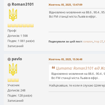
Roman3101
Жовтень 05, 2025, 13:47:09
Відновлено мовлення на 88.6 , 90.4 , 95.3
Всі FM станції міста Львів в ефірі .
Профі
Дописів: 1 598
Подяк: 1 061 раз(и)
Подякували за цей пост:
corazon
,
Ігор 27
,
Записаний
pavlo
Жовтень 05, 2025, 15:36:48
Цитата: Roman3101 від Жов
Відновлено мовлення на 88.6 , 90.4 , 95
Всі FM станції міста Львів в ефірі .
Учасник
Найцікавіше, те коли я слухаю Шлягер
Дописів: 248
Подяк: 128 раз(и)
Записаний