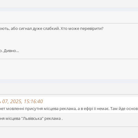
юють, або сигнал дуже слабкий. Хто може перевірити?
. Дивно...
07, 2025, 15:16:40
нет мовленні присутня місцева реклама, а в ефірі її немає. Там йде основ
тня місцева "Львівська" реклама .