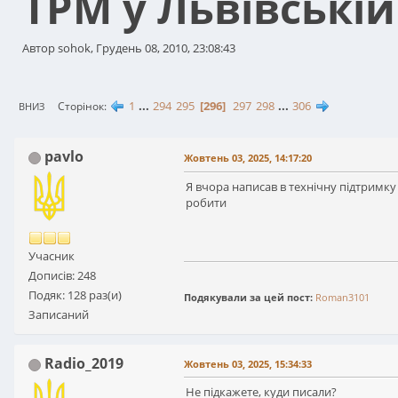
ТРМ у Львівській
Автор sohok, Грудень 08, 2010, 23:08:43
1
...
294
295
296
297
298
...
306
Сторінок
ВНИЗ
pavlo
Жовтень 03, 2025, 14:17:20
Я вчора написав в технічну підтримку 
робити
Учасник
Дописів: 248
Подяк: 128 раз(и)
Подякували за цей пост:
Roman3101
Записаний
Radio_2019
Жовтень 03, 2025, 15:34:33
Не підкажете, куди писали?