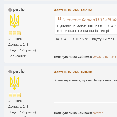
pavlo
Жовтень 06, 2025, 12:21:42
Цитата: Roman3101 від Жов
Відновлено мовлення на 88.6 , 90.4 , 95
Всі FM станції міста Львів в ефірі .
Учасник
На 90.4, 95.3, 102.5, 91.9 відстуній rds і
Дописів: 248
Подяк: 128 раз(и)
Записаний
Подякували за цей пост:
corazon
,
Roman3
pavlo
Жовтень 07, 2025, 15:16:40
Я звернув увагу, що на Перці в інтерне
Учасник
Дописів: 248
Подяк: 128 раз(и)
Подякували за цей пост:
corazon