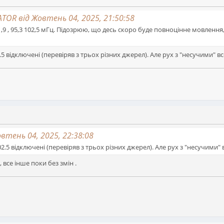
OR від Жовтень 04, 2025, 21:50:58
91,9 , 95,3 102,5 мГц. Підозрюю, що десь скоро буде повноцінне мовленн
, 102.5 відключені (перевіряв з трьох різних джерел). Але рух з "несучими"
тень 04, 2025, 22:38:08
3 , 102.5 відключені (перевіряв з трьох різних джерел). Але рух з "несучим
 все інше поки без змін .