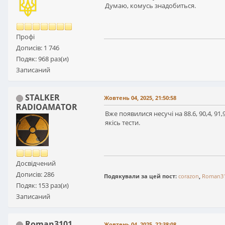
Думаю, комусь знадобиться.
Профі
Дописів: 1 746
Подяк: 968 раз(и)
Записаний
STALKER
Жовтень 04, 2025, 21:50:58
RADIOAMATOR
Вже появилися несучі на 88.6, 90,4, 9
якісь тести.
Досвідчений
Дописів: 286
Подякували за цей пост:
corazon
,
Roman3
Подяк: 153 раз(и)
Записаний
Roman3101
Жовтень 04, 2025, 22:38:08