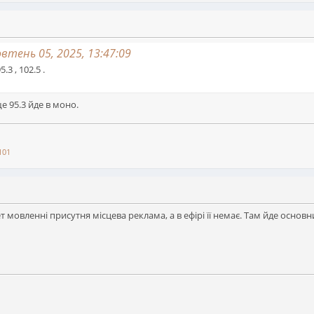
тень 05, 2025, 13:47:09
.3 , 102.5 .
 ще 95.3 йде в моно.
101
т мовленні присутня місцева реклама, а в ефірі її немає. Там йде основни