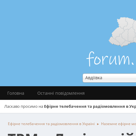
Авдіївка
Головна
Останні повідомлення
Ласкаво просимо на
Ефірне телебачення та радіомовлення в Укр
Ефірне телебачення та радіомовлення в Україні
Наземне ефірне м
►