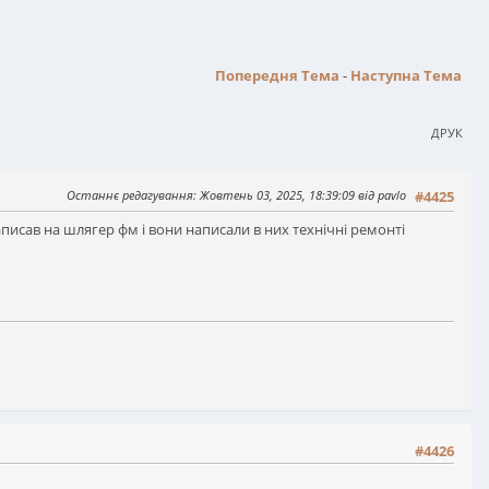
Попередня Тема
-
Наступна Тема
ДРУК
Останнє редагування
: Жовтень 03, 2025, 18:39:09 від pavlo
#4425
написав на шлягер фм і вони написали в них технічні ремонті
#4426