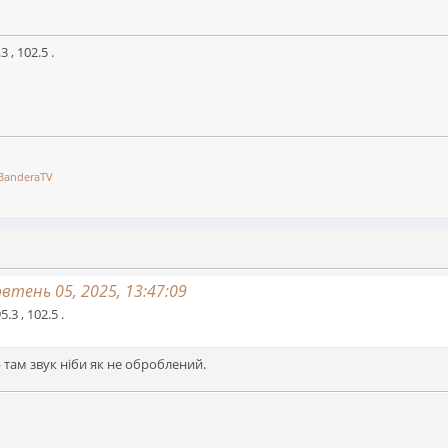
 , 102.5 .
BanderaTV
тень 05, 2025, 13:47:09
.3 , 102.5 .
 там звук ніби як не оброблений.