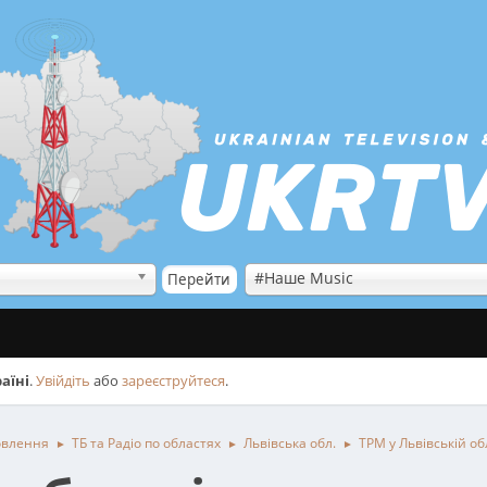
#Наше Music
аїні
.
Увійдіть
або
зареєструйтеся
.
овлення
ТБ та Радіо по областях
Львівська обл.
ТРМ у Львівській об
►
►
►