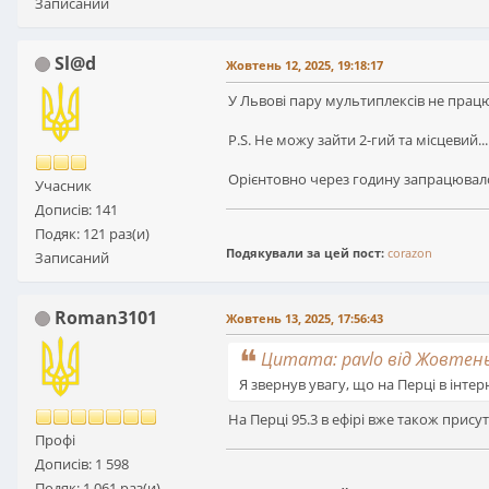
Записаний
Sl@d
Жовтень 12, 2025, 19:18:17
У Львові пару мультиплексів не прац
P.S. Не можу зайти 2-гий та місцевий...
Орієнтовно через годину запрацювало
Учасник
Дописів: 141
Подяк: 121 раз(и)
Подякували за цей пост:
corazon
Записаний
Roman3101
Жовтень 13, 2025, 17:56:43
Цитата: pavlo від Жовтень 
Я звернув увагу, що на Перці в інтер
На Перці 95.3 в ефірі вже також прису
Профі
Дописів: 1 598
Подяк: 1 061 раз(и)