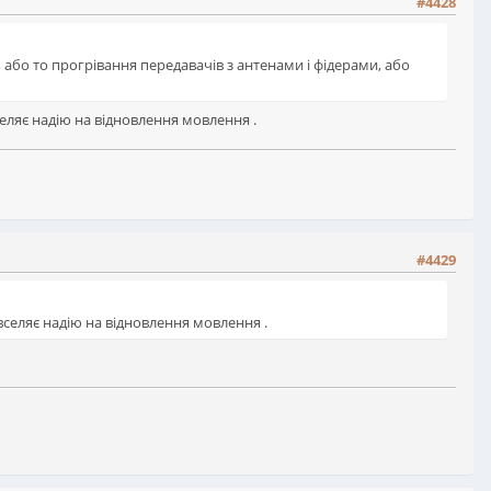
#4428
я, або то прогрівання передавачів з антенами і фідерами, або
 вселяє надію на відновлення мовлення .
#4429
и" вселяє надію на відновлення мовлення .