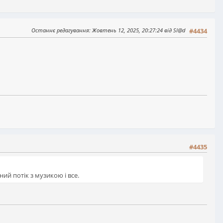
Останнє редагування
: Жовтень 12, 2025, 20:27:24 від Sl@d
#4434
#4435
ний потік з музикою і все.