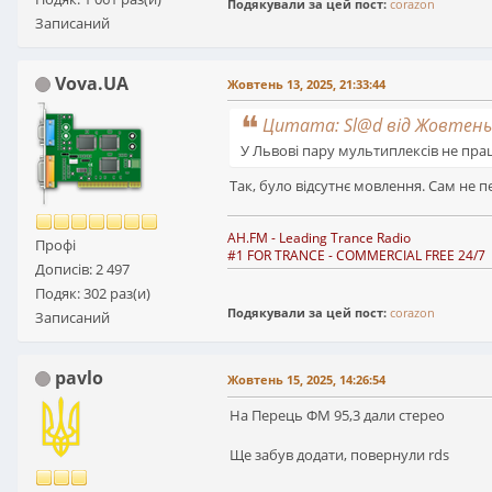
Подякували за цей пост:
corazon
Записаний
Vova.UA
Жовтень 13, 2025, 21:33:44
Цитата: Sl@d від Жовтень 1
У Львові пару мультиплексів не пра
Так, було відсутнє мовлення. Сам не п
AH.FM
- Leading Trance Radio
Профі
#1 FOR TRANCE - COMMERCIAL FREE 24/7
Дописів: 2 497
Подяк: 302 раз(и)
Подякували за цей пост:
corazon
Записаний
pavlo
Жовтень 15, 2025, 14:26:54
На Перець ФМ 95,3 дали стерео
Ще забув додати, повернули rds