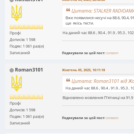
Цитата: STALKER RADIOAMAT
Вже появилися несучі на 88.6, 90,4, 
ще якісь тести.
На даний час 88.6 , 90.4 , 91.9 , 95.3 
Профі
Дописів: 1 598
Подяк: 1 061 раз(и)
Записаний
Подякували за цей пост:
corazon
Roman3101
Жовтень 05, 2025, 10:11:18
Цитата: Roman3101 від Жов
На даний час 88.6 , 90.4 , 91.9 , 95.
Відновлено мовлення П'ятниці на 91.9 ,
Профі
Дописів: 1 598
Подяк: 1 061 раз(и)
Подякували за цей пост:
corazon
Записаний