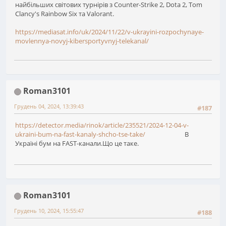
найбільших світових турнірів з Counter-Strike 2, Dota 2, Tom
Clancy's Rainbow Six та Valorant.
https://mediasat.info/uk/2024/11/22/v-ukrayini-rozpochynaye-
movlennya-novyj-kibersportyvnyj-telekanal/
Roman3101
Грудень 04, 2024, 13:39:43
#187
https://detector.media/rinok/article/235521/2024-12-04-v-
ukraini-bum-na-fast-kanaly-shcho-tse-take/
В
Україні бум на FAST-канали.Що це таке.
Roman3101
Грудень 10, 2024, 15:55:47
#188