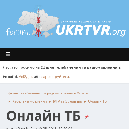
Ласкаво просимо на
Ефірне телебачення та радіомовлення в
Україні
.
Увійдіть
або
зареєструйтеся
.
Ефірне телебачення та радіомовлення в Україні
Кабельне мовлення
IPTV та Streaming
Онлайн ТБ
►
►
►
Онлайн ТБ
Автор Panek, Лютий 23, 2013, 15:50:04