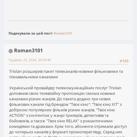
Подякували за цей пост:
Roman3101
Roman3101
Грудень 23, 2024, 20:59:40
#193
Triolan розширив пакет телеканалів новими фільмовими та
пізнавальними каналами
Український провайдер телекомунікаційних послуг Triolan
доповнив свою телевізійну пропозицію сімома новими
каналами різних жанрів. До пакета додано три нових
фільмових канали під брендом "Твоє кіно": "Твоє кіно ХІТ" з
добіркою популярних фільмів різних жанрів, "Твоє кіно
ACTION" з контентом у жанрі трилерів, детективів та
бойовиків, а також "Твоє кіно RELAX" з романтичними
комедіями та драмами. Крім того, абоненти отримали доступ
до чотирьох каналів у форматі промоперегляду. Серед них