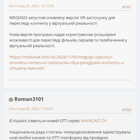
Листопад 05, 2024, 15:15:09
#181
MEGOGO запустив оновлену версію VR-застосунку для
перегляду контенту у віртуальній реальності
Нова версія програми надає користувачам розширені
можливості для перегляду фільмів, серіалів та телебачення у
віртуальній реальності.
https://mediasat.info/uk/2024/11/05/megogo-zapustyv-
onovlenu-versiyu-vr-zastosunku-dlya-pereglyadu-kontentu-u-
virtualnij-realnosti/
Roman3101
Листопад 08, 2024, 11:29:31
#182
В Україні з'явиться новий OTT-сервіс
MAINCAST.TV
Національна рада з питань телерадіомовлення зареєструвала
нові лінійні канали та OTT-платформу від провідної