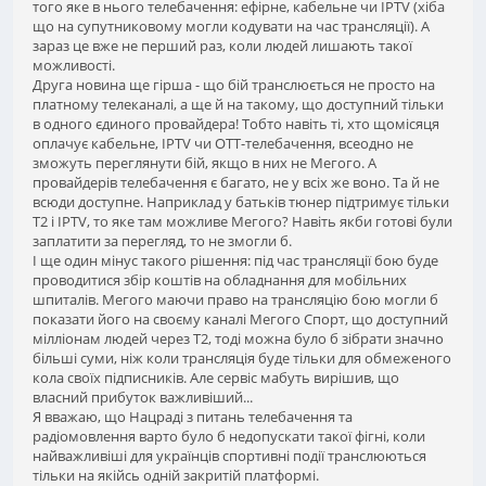
того яке в нього телебачення: ефірне, кабельне чи IPTV (хіба
що на супутниковому могли кодувати на час трансляції). А
зараз це вже не перший раз, коли людей лишають такої
можливості.
Друга новина ще гірша - що бій транслюється не просто на
платному телеканалі, а ще й на такому, що доступний тільки
в одного єдиного провайдера! Тобто навіть ті, хто щомісяця
оплачує кабельне, IPTV чи OTT-телебачення, всеодно не
зможуть переглянути бій, якщо в них не Мегого. А
провайдерів телебачення є багато, не у всіх же воно. Та й не
всюди доступне. Наприклад у батьків тюнер підтримує тільки
T2 і IPTV, то яке там можливе Мегого? Навіть якби готові були
заплатити за перегляд, то не змогли б.
І ще один мінус такого рішення: під час трансляції бою буде
проводитися збір коштів на обладнання для мобільних
шпиталів. Мегого маючи право на трансляцію бою могли б
показати його на своєму каналі Мегого Спорт, що доступний
мілліонам людей через Т2, тоді можна було б зібрати значно
більші суми, ніж коли трансляція буде тільки для обмеженого
кола своїх підписників. Але сервіс мабуть вирішив, що
власний прибуток важливіший...
Я вважаю, що Нацраді з питань телебачення та
радіомовлення варто було б недопускати такої фігні, коли
найважливіші для українців спортивні події транслюються
тільки на якійсь одній закритій платформі.