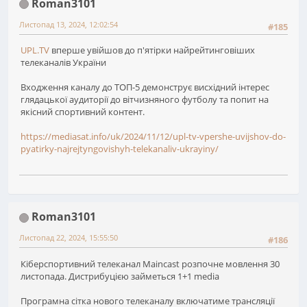
Roman3101
Листопад 13, 2024, 12:02:54
#185
UPL.TV
вперше увійшов до п'ятірки найрейтинговіших
телеканалів України
Входження каналу до ТОП-5 демонструє висхідний інтерес
глядацької аудиторії до вітчизняного футболу та попит на
якісний спортивний контент.
https://mediasat.info/uk/2024/11/12/upl-tv-vpershe-uvijshov-do-
pyatirky-najrejtyngovishyh-telekanaliv-ukrayiny/
Roman3101
Листопад 22, 2024, 15:55:50
#186
Кіберспортивний телеканал Maincast розпочне мовлення 30
листопада. Дистрибуцією займеться 1+1 media
Програмна сітка нового телеканалу включатиме трансляції