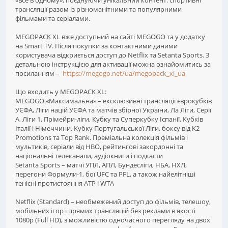
«все в одному», поєднуючи унікальний контент: спортивні
трансляції разом із різноманітними та популярними
фільмами та серіалами.
MEGOPACK XL вже доступний на сайті MEGOGO та у додатку
на Smart TV. Після покупки за контактними даними
користувача відкриється доступ до Netflix та Setanta Sports. З
детальною інструкцією для активації можна ознайомитись за
посиланням –
https://megogo.net/ua/megopack_xl_ua
Що входить у MEGOPACK XL:
MEGOGO «Максимальна» – ексклюзивні трансляції єврокубків
УЄФА, Ліги націй УЄФА та матчів збірної України, Ла Ліги, Серії
А, Ліги 1, Прімейри-ліги, Кубку та Суперкубку Іспанії, Кубків
Італії і Німеччини, Кубку Португальської Ліги, боксу від K2
Promotions та Top Rank. Преміальна колекція фільмів і
мультиків, серіали від HBO, рейтингові закордонні та
національні телеканали, аудіокниги і подкасти
Setanta Sports – матчі УПЛ, АПЛ, Бундесліги, НБА, НХЛ,
перегони Формули-1, бої UFC та PFL, а також найелітніші
тенісні протистояння ATP і WTA
Netflix (Standard) – необмежений доступ до фільмів, телешоу,
мобільних ігор і прямих трансляцій без реклами в якості
1080p (Full HD), з можливістю одночасного перегляду на двох