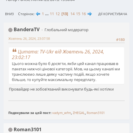
1
...
11
12
13
14
15
16
Сторінок
ВНИЗ
ДІЇ КОРИСТУВАЧА
BanderaTV
Глобальний модератор
Жовтень 26, 2024, 23:07:58
#180
Цитата: TV-Ukr від Жовтень 26, 2024,
23:02:17
Цього можна було б досягти, якби цей канал працював в
пакетах нижчої цінової категорії. Мов, на цьому каналі ми
транслюємо лише деяку частину подій, якщо хочете
більше, то купуйте максимальну передплату.
Провайдер не зобов'язаний виконувати будь-які хотілки
Подякували за цей пост:
vadym_wfm
,
ZHEGAL
,
Roman3101
Roman3101