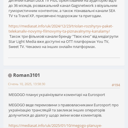
дитячий канал Duck TV Plus, орієнтований на аудиторію від 6
до 36 місяців, розважальний канал Gagsnetwork з візуальним
гумористичним контентом, а також пізнавальні канали SEA
TV та Travel XP, присвячені подорожам та пригодам.
https://mediasat.info/uk/2024/12/23/triolan-rozshyryv-paket-
telekanaliv-novymy-filmovymy-ta-piznavalnymy-kanalamy/
Також три фільмові канали бренду "Твоє кіно" від медіагрупи
Star Light Media вже доступні на OTT платформах You TV,
Sweet TV. Чекаємо на інших онлайн платформах.
Roman3101
Січень 10, 2025, 13:58:30
#194
MEGOGO планує українізувати коментарі на Eurosport
MEGOGO веде перемовини з правовласниками Eurosport про
українізацію трансляцій та закликає інших операторів
долучитися до діалогу щодо зміни мови коментарів.
https://mediasat.info/uk/2025/01/10/megogo-planuye-