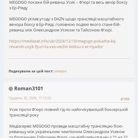
MEGOGO покаже бій-реванш Усик – Ф'юрі та весь вечір боксу
з Ер-Ріяду
MEGOGO уклав угоду з DAZN щодо трансляції масштабного
вечора боксу в Ер-Ріяді, головною подією якого стане бій-
реванш між Олександром Усиком та Тайсоном Ф'юрі.
https://mediasat.info/uk/2024/12/10/megogo-pokazhe-bij-
revansh-usyk-fyuri-ta-ves-vechir-boksu-z-er-riyadu/
Подякували за цей пост:
corazon
Roman3101
Грудень 20, 2024, 17:13:52
#189
Усик проти Ф'юрі: повний гід по найочікуванішій боксерській
трансляції року
Медіасервіс MEGOGO проведе масштабну трансляцію бою-
реваншу між українським чемпіоном Олександром Усиком
та британцем Тайсоном Ф'юрі, що відбудеться в ніч з 21 на 22