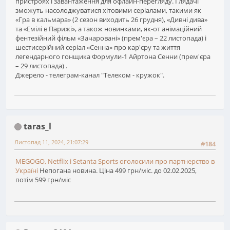
пристроях і завантаження для офлайн-перегляду. Глядачі
зможуть насолоджуватися хітовими серіалами, такими як
«Гра в кальмара» (2 сезон виходить 26 грудня), «Дивні дива»
та «Емілі в Парижі», а також новинками, як-от анімаційний
фентезійний фільм «Зачаровані» (прем'єра – 22 листопада) і
шестисерійний серіал «Сенна» про кар'єру та життя
легендарного гонщика Формули-1 Айртона Сенни (прем'єра
– 29 листопада) .
Джерело - телеграм-канал "Телеком - кружок".
taras_l
Листопад 11, 2024, 21:07:29
#184
MEGOGO, Netflix і Setanta Sports оголосили про партнерство в
Україні
Непогана новина. Ціна 499 грн/міс. до 02.02.2025,
потім 599 грн/міс