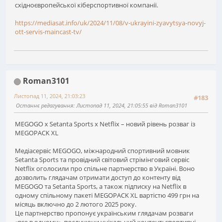
східноєвропейської кіберспортивної компанії.
https://mediasat.info/uk/2024/11/08/v-ukrayini-zyavytsya-novyj-
ott-servis-maincast-tv/
Roman3101
Листопад 11, 2024, 21:03:23
#183
Останнє редагування
: Листопад 11, 2024, 21:05:55 від Roman3101
MEGOGO x Setanta Sports x Netflix – новий рівень розваг із
MEGOPACK XL
Медіасервіс MEGOGO, міжнародний спортивний мовник
Setanta Sports та провідний світовий стрімінговий сервіс
Netflix оголосили про спільне партнерство в Україні. Воно
дозволить глядачам отримати доступ до контенту від
MEGOGO та Setanta Sports, а також підписку на Netflix в
одному спільному пакеті MEGOPACK XL вартістю 499 грн на
місяць включно до 2 лютого 2025 року.
Це партнерство пропонує українським глядачам розваги