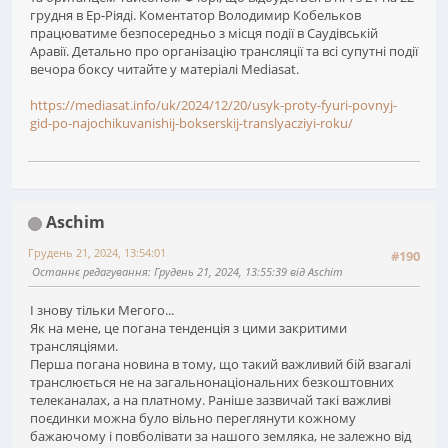
грудня в Ер-Ріяді. Коментатор Володимир Кобельков
працюватиме безпосередньо з місця події в Саудівській
Аравії. Детально про організацію трансляції та всі супутні події
вечора боксу читайте у матеріалі Mediasat.
https://mediasat.info/uk/2024/12/20/usyk-proty-fyuri-povnyj-
gid-po-najochikuvanishij-bokserskij-translyacziyi-roku/
Aschim
Грудень 21, 2024, 13:54:01
#190
Останнє редагування
: Грудень 21, 2024, 13:55:39 від Aschim
І знову тільки Мегого...
Як на мене, це погана тенденція з цими закритими
трансляціями.
Перша погана новина в тому, що такий важливий бій взагалі
транслюється не на загальнонаціональних безкоштовних
телеканалах, а на платному. Раніше зазвичай такі важливі
поєдинки можна було вільно переглянути кожному
бажаючому і повболівати за нашого земляка, не залежно від