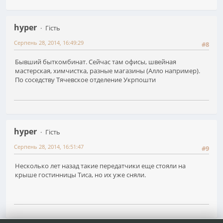
hyper
Гість
Серпень 28, 2014, 16:49:29
#8
Бывший быткомбинат. Сейчас там офисы, швейная
мастерская, химчистка, разные магазины (Алло например).
По соседству Тячевское отделение Укрпошти
hyper
Гість
Серпень 28, 2014, 16:51:47
#9
Несколько лет назад такие передатчики еще стояли на
крыше гостинницы Тиса, но их уже сняли.