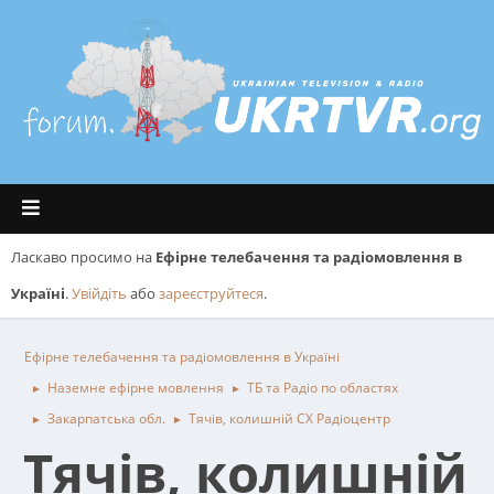
Ласкаво просимо на
Ефірне телебачення та радіомовлення в
Україні
.
Увійдіть
або
зареєструйтеся
.
Ефірне телебачення та радіомовлення в Україні
Наземне ефірне мовлення
ТБ та Радіо по областях
►
►
Закарпатська обл.
Тячів, колишній СХ Радіоцентр
►
►
Тячів, колишній