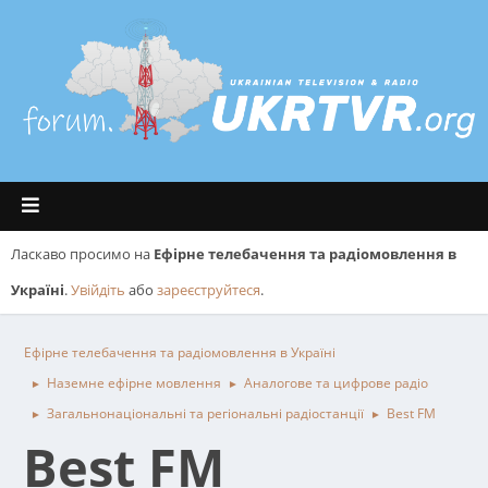
Ласкаво просимо на
Ефірне телебачення та радіомовлення в
Україні
.
Увійдіть
або
зареєструйтеся
.
Ефірне телебачення та радіомовлення в Україні
Наземне ефірне мовлення
Аналогове та цифрове радіо
►
►
Загальнонаціональні та регіональні радіостанції
Best FM
►
►
Best FM