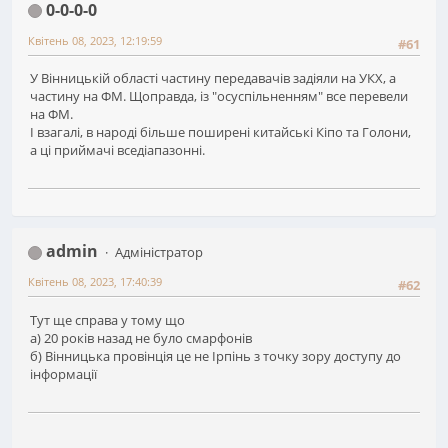
0-0-0-0
Квітень 08, 2023, 12:19:59
#61
У Вінницькій області частину передавачів задіяли на УКХ, а
частину на ФМ. Щоправда, із "осуспільненням" все перевели
на ФМ.
І взагалі, в народі більше поширені китайські Кіпо та Голони,
а ці приймачі вседіапазонні.
admin
Адміністратор
Квітень 08, 2023, 17:40:39
#62
Тут ще справа у тому що
а) 20 років назад не було смарфонів
б) Вінницька провінція це не Ірпінь з точку зору доступу до
інформації