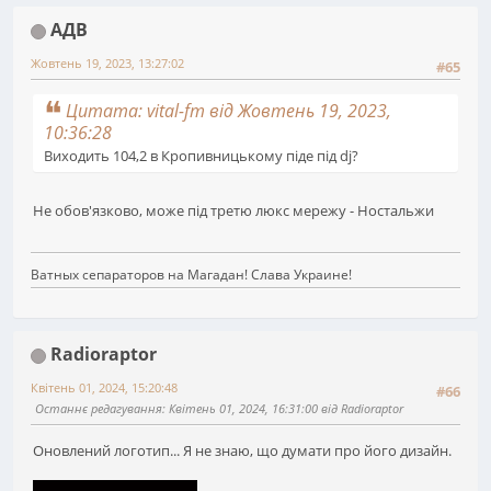
АДВ
Жовтень 19, 2023, 13:27:02
#65
Цитата: vital-fm від Жовтень 19, 2023,
10:36:28
Виходить 104,2 в Кропивницькому піде під dj?
Не обов'язково, може під третю люкс мережу - Ностальжи
Ватных сепараторов на Магадан! Слава Украине!
Radioraptor
Квітень 01, 2024, 15:20:48
#66
Останнє редагування
: Квітень 01, 2024, 16:31:00 від Radioraptor
Оновлений логотип... Я не знаю, що думати про його дизайн.