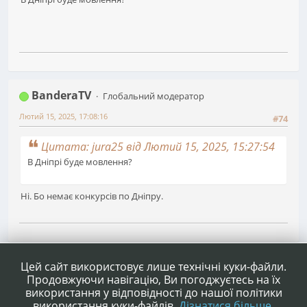
BanderaTV
Глобальний модератор
Лютий 15, 2025, 17:08:16
#74
Цитата: jura25 від Лютий 15, 2025, 15:27:54
В Днiпрі буде мовлення?
Ні. Бо немає конкурсів по Дніпру.
1
...
3
4
5
6
Сторінок
НАГОРУ
ДІЇ КОРИСТУВАЧА
Цей сайт використовує лише технічні куки-файли.
Продовжуючи навігацію, Ви погоджуєтесь на їх
використання у відповідності до нашої політики
використання куки-файлів.
Дізнатися більше.