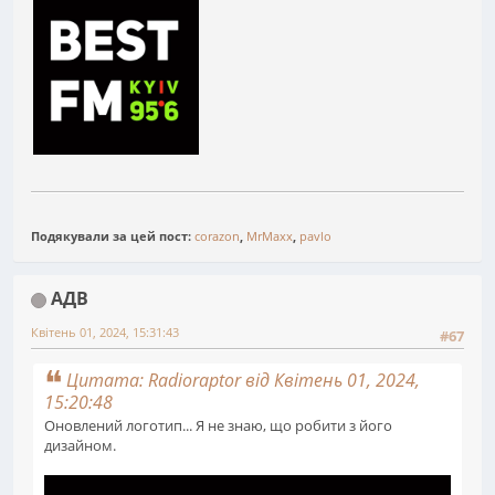
Подякували за цей пост:
corazon
,
MrMaxx
,
pavlo
АДВ
Квітень 01, 2024, 15:31:43
#67
Цитата: Radioraptor від Квітень 01, 2024,
15:20:48
Оновлений логотип... Я не знаю, що робити з його
дизайном.