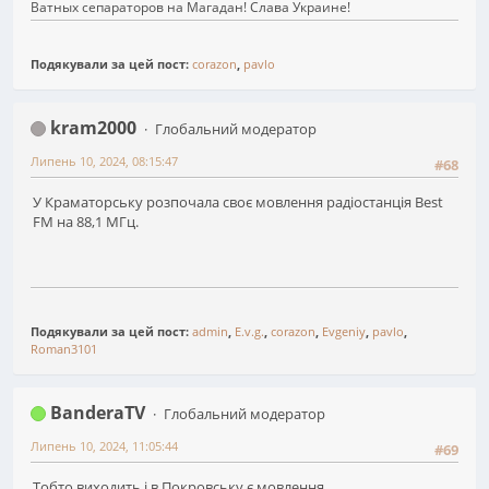
Ватных сепараторов на Магадан! Слава Украине!
Подякували за цей пост:
corazon
,
pavlo
kram2000
Глобальний модератор
Липень 10, 2024, 08:15:47
#68
У Краматорську розпочала своє мовлення радіостанція Best
FM на 88,1 МГц.
Подякували за цей пост:
admin
,
E.v.g.
,
corazon
,
Evgeniy
,
pavlo
,
Roman3101
BanderaTV
Глобальний модератор
Липень 10, 2024, 11:05:44
#69
Тобто виходить і в Покровську є мовлення.