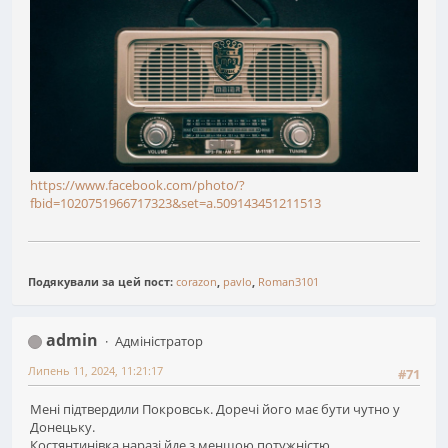
https://www.facebook.com/photo/?
fbid=1020751966717323&set=a.509143451211513
Подякували за цей пост:
corazon
,
pavlo
,
Roman3101
admin
Адміністратор
Липень 11, 2024, 11:21:17
#71
Мені підтвердили Покровськ. Доречі його має бути чутно у
Донецьку.
Костянтинівка наразі йде з меншою потужністю.