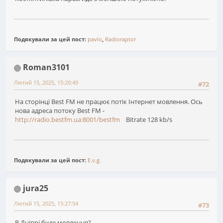
Подякували за цей пост:
pavlo
,
Radioraptor
Roman3101
Лютий 15, 2025, 15:20:49
#72
На сторінці Best FM не працює потік Інтернет мовлення. Ось
нова адреса потоку Best FM -
http://radio.bestfm.ua:8001/bestfm
Bitrate 128 kb/s
Подякували за цей пост:
E.v.g.
jura25
Лютий 15, 2025, 15:27:54
#73
В Днiпрі буде мовлення?