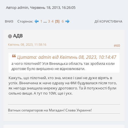
Автор admin, Червень 18, 2013, 16:26:05
1
...
3
4
5
6
Сторінок
ВНИЗ
ДІЇ КОРИСТУВАЧА
АДВ
Квітень 08, 2023, 11:58:16
#60
Цитата: admin від Квітень 08, 2023, 10:14:47
а чого пілотний? Уся Вінницька область так зробила коли
дротове було вирішено не відновлювати.
Кажуть, що пілотний, хто зна, може і самі не дуже вірять в
успіх. Вінничина ж наче одразу на ФМ будувалася після того,
як негода знищила мережу дротового. Та й потужності були
сильно вище. А тут по 10W, ще і укх.
Ватных сепараторов на Магадан! Слава Украине!