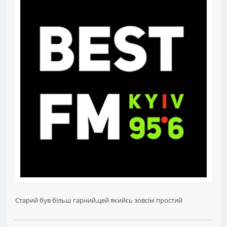
Старий був більш гарний,цей якийсь зовсім простий