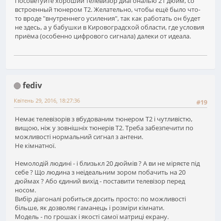
Посоветуйте хороший телевизор диагональю 21 дюйм, со
встроенный тюнером T2. Желательно, чтобы ещё было что-
то вроде "внутреннего усиления", так как работать он будет
не здесь, а у бабушки в Кировоградской области, где условия
приёма (особенно цифрового сигнала) далеки от идеала.
fediv
Квітень 29, 2016, 18:27:36
#19
Немає телевізорів з вбудованим тюнером Т2 і чутливістю,
вищою, ніж у зовнішніх тюнерів Т2. Треба забезпечити по
можливості нормальний сигнал з антени.
Не кімнатної.
Немолодій людині - і близькл 20 дюймів ? А ви не міряєте під
себе ? Що людина з неідеальним зором побачить на 20
дюймах ? Або єдиний вихід - поставити телевізор перед
носом.
Вибір діагоналі робиться досить просто: по можливості
більше, як дозволяє гаманець і розміри кімнати.
Модель - по грошах і якості самої матриці екрану.