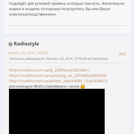
подойдёт для условий приёма, которые там есть. Желательно
марки и модели, которыми пользуетесь Вы или Ваши
знакомые/родственники.
Radiostyle
Квітень 29, 2016, 19:56:59
#23
Останнє редагування
: Квітень 29, 2016, 19:59:44 від Radiostyle
http://rozetka.com.ua/lg_22lf450u/p3629401/
http://rozetka.com.ua/samsung_ue_22h5000/p699294/
http://rozetka.com.ua/philips_24pht4000_12/p2434812/
рекомендую Філіпс,перевірено часом