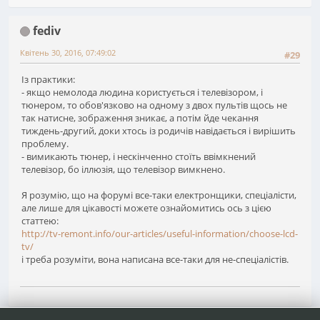
fediv
Квітень 30, 2016, 07:49:02
#29
Із практики:
- якщо немолода людина користується і телевізором, і
тюнером, то обов'язково на одному з двох пультів щось не
так натисне, зображення зникає, а потім йде чекання
тиждень-другий, доки хтось із родичів навідається і вирішить
проблему.
- вимикають тюнер, і нескінченно стоїть ввімкнений
телевізор, бо іллюзія, що телевізор вимкнено.
Я розумію, що на форумі все-таки електронщики, спеціалісти,
але лише для цікавості можете ознайомитись ось з цією
статтею:
http://tv-remont.info/our-articles/useful-information/choose-lcd-
tv/
і треба розуміти, вона написана все-таки для не-спеціалістів.