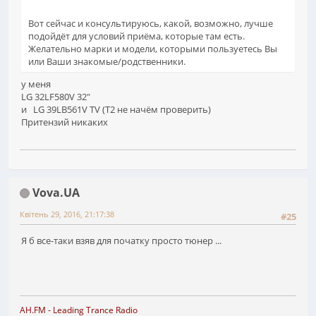
Вот сейчас и консультируюсь, какой, возможно, лучше
подойдёт для условий приёма, которые там есть.
Желательно марки и модели, которыми пользуетесь Вы
или Ваши знакомые/родственники.
у меня
LG 32LF580V 32"
и LG 39LB561V TV (Т2 не начём проверить)
Притензий никаких
Vova.UA
Квітень 29, 2016, 21:17:38
#25
Я б все-таки взяв для початку просто тюнер ...
AH.FM
- Leading Trance Radio