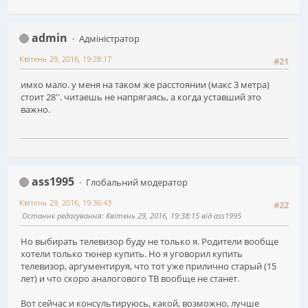
admin
Адміністратор
Квітень 29, 2016, 19:28:17
#21
имхо мало. у меня на таком же расстоянии (макс 3 метра)
стоит 28''. читаешь не напрягаясь, а когда уставший это
важно.
ass1995
Глобальний модератор
Квітень 29, 2016, 19:36:43
#22
Останнє редагування
: Квітень 29, 2016, 19:38:15 від ass1995
Но выбирать телевизор буду не только я. Родители вообще
хотели только тюнер купить. Но я уговорил купить
телевизор, аргументируя, что тот уже прилично старый (15
лет) и что скоро аналогового ТВ вообще не станет.
Вот сейчас и консультируюсь, какой, возможно, лучше