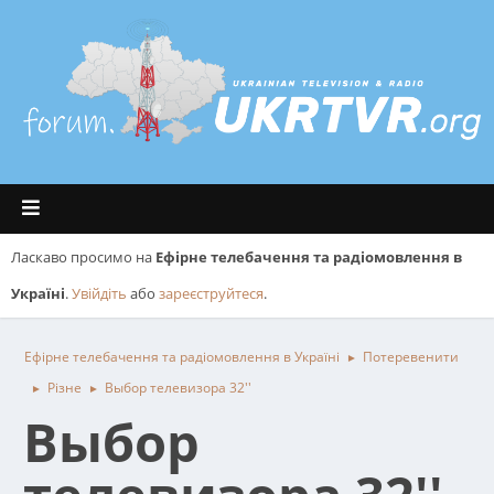
Ласкаво просимо на
Ефірне телебачення та радіомовлення в
Україні
.
Увійдіть
або
зареєструйтеся
.
Ефірне телебачення та радіомовлення в Україні
Потеревенити
►
Різне
Выбор телевизора 32''
►
►
Выбор