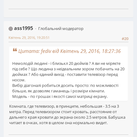
ass1995
Глобальний модератор
Квітень 29, 2016, 19:20:51
#20
Цитата: fediv від Квітень 29, 2016, 18:27:36
Немолодій людині - і близькл 20 дюймів ? А ви не міряєте
під себе ? Що людина з неідеальним зором побачить на 20
дюймах ? Або єдиний вихід - поставити телевізор перед
носом.
Вибір діагоналі робиться досить просто: по можливості
більше, як дозволяє гаманець і розміри кімнати.
Модель - по грошах і якості самої матриці екрану.
Комната, где телевизор, в принципе, небольшая - 3.5 на 3
метра. Перед телевизором стоит кровать, расстояние от
дальнего края кровати до экрана около 2.5 метров. Бабушка
читает в очках, хотя в целом она нормально видит.