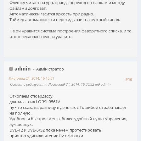
Флешку читает на ура, правда переход по папкам и между
файлами долговат.
Автоматически гасится яркость при радио.
Таймер автоматически перекидывает на нужный канал.
Не оч нравится система построения фаворитного списка, и то
что телеканалы нельзя удалить.
admin
Адміністратор
Листопад 24, 2014, 16:15:51
#16
Останнє редагування
: Листопад 24, 2014, 16:30:32 від admin
Откопаем стюардессу,
для зала взял LG 39LB561V
ну что сказать, разницу в деньгах с Тошибой отрабатывает
на полную.
Удобное и быстрое меню, более удобный пульт упраления,
лучше звук.
DVB-T2 и DVB-S/S2 пока нечем протестировать
приятно удивило чтение flv с флэшки