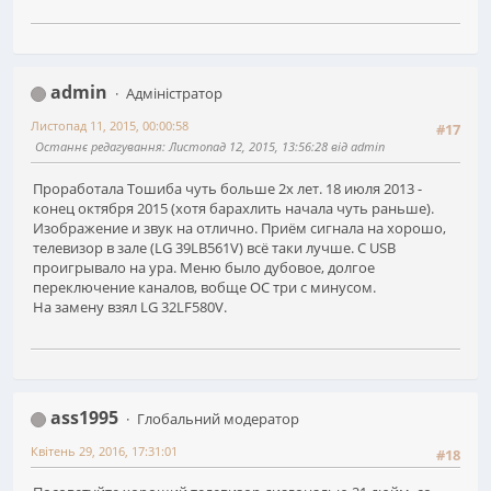
admin
Адміністратор
Листопад 11, 2015, 00:00:58
#17
Останнє редагування
: Листопад 12, 2015, 13:56:28 від admin
Проработала Тошиба чуть больше 2х лет. 18 июля 2013 -
конец октября 2015 (хотя барахлить начала чуть раньше).
Изображение и звук на отлично. Приём сигнала на хорошо,
телевизор в зале (LG 39LB561V) всё таки лучше. С USB
проигрывало на ура. Меню было дубовое, долгое
переключение каналов, вобще ОС три с минусом.
На замену взял LG 32LF580V.
ass1995
Глобальний модератор
Квітень 29, 2016, 17:31:01
#18