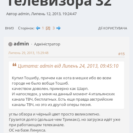
телевизора 32''
Автор admin, Липень 12, 2013, 19:24:47
1
2
3
Сторінок
ВНИЗ
ДІЇ КОРИСТУВАЧА
admin
Адміністратор
Липень 29, 2013, 15:29:48
#15
Цитата: admin від Липень 24, 2013, 09:45:10
Купил Тошибу, причем как кота в мешке ибо во всем
городе не было вобще Тошиб.
качеством доволен, примерно как Шарп.
И напоследок, у меня на данный момент 4 итальянских
канала ТВЧ, бесплатных. Есть еще правда австрийские
каналы ТВЧ, но это из другой оперы песня.
углы обзора и чёрный цвет просто великолепно.
Грузится долго (дольше чем Тримакс), но загрузка идёт уже
при работающем телеканале.
ОС на базе Линукса.