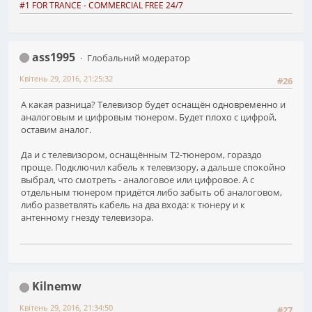
#1 FOR TRANCE - COMMERCIAL FREE 24/7
ass1995
Глобальний модератор
Квітень 29, 2016, 21:25:32
#26
А какая разница? Телевизор будет оснащён одновременно и
аналоговым и цифровым тюнером. Будет плохо с цифрой,
оставим аналог.
Да и с телевизором, оснащённым T2-тюнером, гораздо
проще. Подключил кабель к телевизору, а дальше спокойно
выбрал, что смотреть - аналоговое или цифровое. А с
отдельным тюнером придётся либо забыть об аналоговом,
либо разветвлять кабель на два входа: к тюнеру и к
антенному гнезду телевизора.
Kilnemw
Квітень 29, 2016, 21:34:50
#27