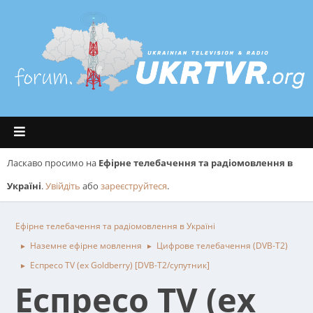
Ласкаво просимо на
Ефірне телебачення та радіомовлення в
Україні
.
Увійдіть
або
зареєструйтеся
.
Ефірне телебачення та радіомовлення в Україні
Наземне ефірне мовлення
Цифрове телебачення (DVB-T2)
►
►
Еспресо TV (ex Goldberry) [DVB-T2/супутник]
►
Еспресо TV (ex