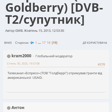
Goldberry) [DVB-
T2/супутник]
Автор GMB, Жовтень 15, 2013, 12:53:30
1
...
17
18
19
Сторінок
ВНИЗ
ДІЇ КОРИСТУВАЧА
kram2000
Глобальний модератор
Січень 30, 2025, 19:57:08
#270
Телеканал «Еспресо» (ТОВ "Голдберрі") отримував ґранти від
американської USAID.
Антон