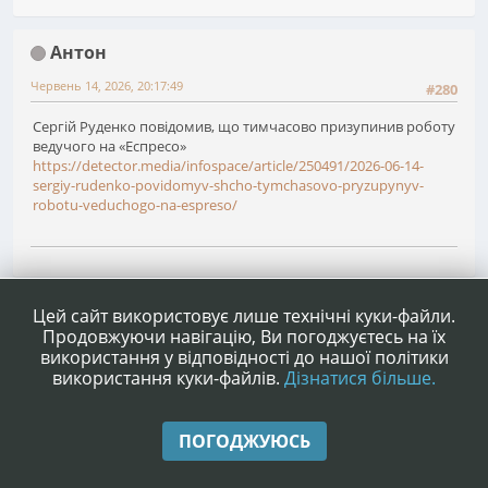
Антон
Червень 14, 2026, 20:17:49
#280
Сергій Руденко повідомив, що тимчасово призупинив роботу
ведучого на «Еспресо»
https://detector.media/infospace/article/250491/2026-06-14-
sergiy-rudenko-povidomyv-shcho-tymchasovo-pryzupynyv-
robotu-veduchogo-na-espreso/
1
...
17
18
19
Сторінок
НАГОРУ
ДІЇ КОРИСТУВАЧА
Цей сайт використовує лише технічні куки-файли.
Продовжуючи навігацію, Ви погоджуєтесь на їх
використання у відповідності до нашої політики
використання куки-файлів.
Дізнатися більше.
|
|
Допомога
Умови та правила
Нагору ▲
ПОГОДЖУЮСЬ
,
SMF 2.1.4 © 2023
Simple Machines
|
Simple Audio Video Embedder
idesignSMF