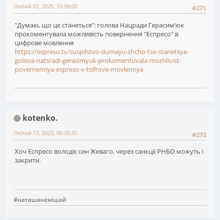
Лютий 07, 2025, 15:58:00
#271
"Думаю, що це станеться": голова Нацради Герасимʼюк
прокоментувала можливість повернення "Еспресо" в
цифрове мовлення
https://espreso.tv/suspilstvo-dumayu-shcho-tse-stanetsya-
golova-natsradi-gerasimyuk-prokomentuvala-mozhlivist-
povernennya-espreso-v-tsifrove-movlennya
kotenko.
Лютий 13, 2025, 00:35:35
#272
Хоч Еспресо володіє син Жеваго, через санкції РНБО можуть і
закрити.
#наташанемішай