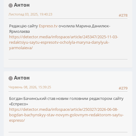
Антон
Листопад 03, 2025, 19:40:23
#278
Редакцію сайту
Espreso.tv
очолила Марина Данилюк-
Ярмолаєва
https://detector.media/infospace/article/245347/2025-11-03-
redaktsiyu-saytu-espresotv-ocholyla-maryna-danylyuk-
yarmolaieva/
Антон
Червень 08, 2026, 15:39:25
#279
Богдан Бачинський став новим головним редактором сайту
«Еспресо»
https://detector.media/infospace/article/250327/2026-06-08-
bogdan-bachynskyy-stav-novym-golovnym-redaktorom-saytu-
espreso/