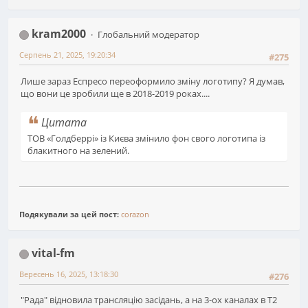
kram2000
Глобальний модератор
Серпень 21, 2025, 19:20:34
#275
Лише зараз Еспресо переоформило зміну логотипу? Я думав,
що вони це зробили ще в 2018-2019 роках....
Цитата
ТОВ «Голдберрі» із Києва змінило фон свого логотипа із
блакитного на зелений.
Подякували за цей пост:
corazon
vital-fm
Вересень 16, 2025, 13:18:30
#276
"Рада" відновила трансляцію засідань, а на 3-ох каналах в Т2