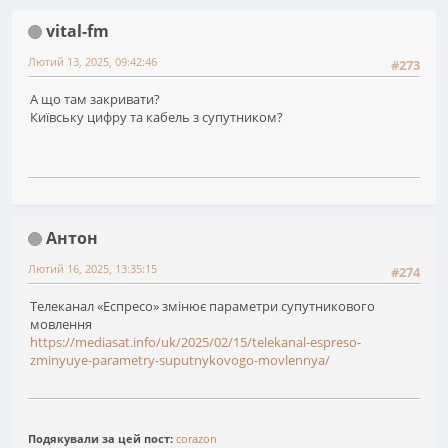
vital-fm
Лютий 13, 2025, 09:42:46
#273
А що там закривати?
Київську цифру та кабель з супутником?
Антон
Лютий 16, 2025, 13:35:15
#274
Телеканал «Еспресо» змінює параметри супутникового
мовлення
https://mediasat.info/uk/2025/02/15/telekanal-espreso-
zminyuye-parametry-suputnykovogo-movlennya/
Подякували за цей пост:
corazon