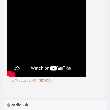
http://youtu.be/x8U1GE0YDAc
radio_uk