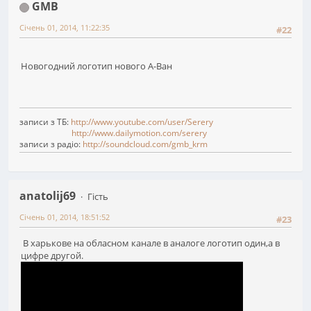
GMB
Січень 01, 2014, 11:22:35
#22
Новогодний логотип нового А-Ван
записи з ТБ:
http://www.youtube.com/user/Serery
http://www.dailymotion.com/serery
записи з радіо:
http://soundcloud.com/gmb_krm
anatolij69
Гість
Січень 01, 2014, 18:51:52
#23
В харькове на обласном канале в аналоге логотип один,а в
цифре другой.