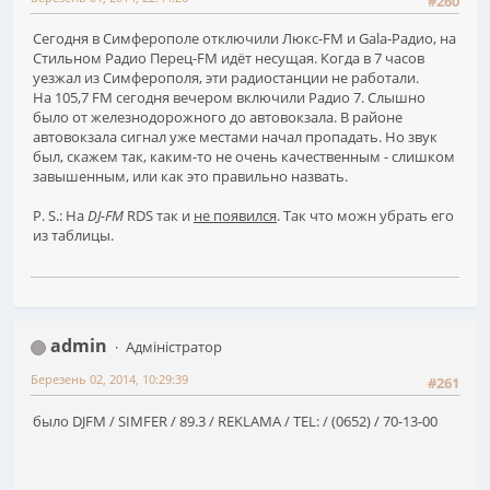
#260
Сегодня в Симферополе отключили Люкс-FM и Gala-Радио, на
Стильном Радио Перец-FM идёт несущая. Когда в 7 часов
уезжал из Симферополя, эти радиостанции не работали.
На 105,7 FM сегодня вечером включили Радио 7. Слышно
было от железнодорожного до автовокзала. В районе
автовокзала сигнал уже местами начал пропадать. Но звук
был, скажем так, каким-то не очень качественным - слишком
завышенным, или как это правильно назвать.
P. S.: На
DJ-FM
RDS так и
не появился
. Так что можн убрать его
из таблицы.
admin
Адміністратор
Березень 02, 2014, 10:29:39
#261
было DJFM / SIMFER / 89.3 / REKLAMA / TEL: / (0652) / 70-13-00