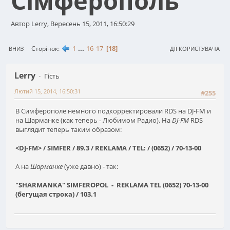
Сімферополь
Автор Lerry, Вересень 15, 2011, 16:50:29
1
...
16
17
18
Сторінок
ВНИЗ
ДІЇ КОРИСТУВАЧА
Lerry
Гість
Лютий 15, 2014, 16:50:31
#255
В Симферополе немного подкорректировали RDS на DJ-FM и
на Шарманке (как теперь - Любимом Радио). На
DJ-FM
RDS
выглядит теперь таким образом:
<DJ-FM> / SIMFER / 89.3 / REKLAMA / TEL: / (0652) / 70-13-00
А на
Шарманке
(уже давно) - так:
"SHARMANKA" SIMFEROPOL - REKLAMA TEL (0652) 70-13-00
(бегущая строка) / 103.1