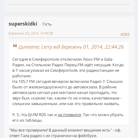
superskidki
Гість
Березень 03, 2014, 15:49:38
#262
Цитата: Lerry від Березень 01, 2014, 22:44:26
Сегодня в Симферополе отключили Люкс-FM и Gala-
Радио, на Стильном Радио Перец-FM идёт несущая. Когда
в 7 часов уезжал из Симферополя, эти радиостанции не
работали.
На 105,7 FM сегодня вечером включили Радио 7. Слышно
было от железнодорожного до автовокзала. В районе
автовокзала сигнал уже местами начал пропадать. Но
звук был, скажем так, каким-то не очень качественным -
слишком завышенным, или как это правильно назвать.
P. S.: На
DJ-FM
RDS так и
не появился
. Так что можн убрать
его из таблицы.
"Мы все проверили! В данный момент вещание есть" - оф.
ответ Гала радио с их странички на фейсбуке.