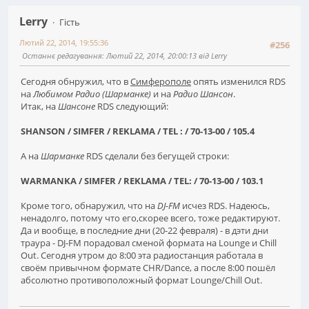
Lerry
Гість
Лютий 22, 2014, 19:55:36
#256
Останнє редагування
: Лютий 22, 2014, 20:00:13 від Lerry
Сегодня обнружил, что в
Симферополе
опять изменился RDS
на
Любимом Радио (Шарманке)
и на
Радио Шансон
.
Итак, на
Шансоне
RDS следующий:
SHANSON / SIMFER / REKLAMA / TEL : / 70-13-00 / 105.4
А на
Шарманке
RDS сделали без бегущей строки:
WARMANKA / SIMFER / REKLAMA / TEL: / 70-13-00 / 103.1
Кроме того, обнаружил, что на
DJ-FM
исчез RDS. Надеюсь,
ненадолго, потому что его,скорее всего, тоже редактируют.
Да и вообще, в последние дни (20-22 февраля) - в дэти дни
траура - DJ-FM порадовал сменой формата на Lounge и Chill
Out. Сегодня утром до 8:00 эта радиостанция работала в
своём привычном формате CHR/Dance, а после 8:00 пошёл
абсолютно противоположный формат Lounge/Chill Out.