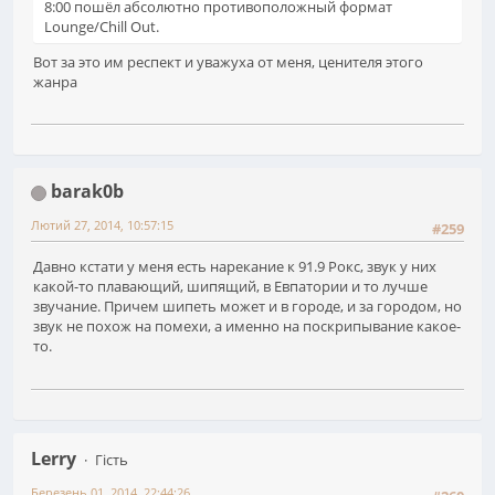
8:00 пошёл абсолютно противоположный формат
Lounge/Chill Out.
Вот за это им респект и уважуха от меня, ценителя этого
жанра
barak0b
Лютий 27, 2014, 10:57:15
#259
Давно кстати у меня есть нарекание к 91.9 Рокс, звук у них
какой-то плавающий, шипящий, в Евпатории и то лучше
звучание. Причем шипеть может и в городе, и за городом, но
звук не похож на помехи, а именно на поскрипывание какое-
то.
Lerry
Гість
Березень 01, 2014, 22:44:26