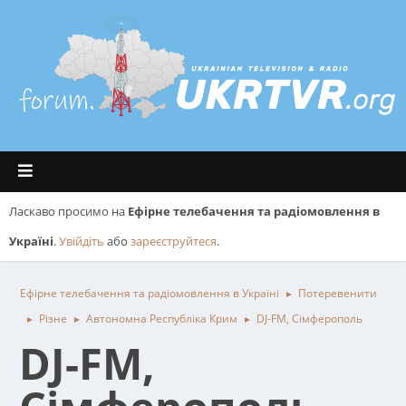
Ласкаво просимо на
Ефірне телебачення та радіомовлення в
Україні
.
Увійдіть
або
зареєструйтеся
.
Ефірне телебачення та радіомовлення в Україні
Потеревенити
►
Різне
Автономна Республіка Крим
DJ-FM, Сімферополь
►
►
►
DJ-FM,