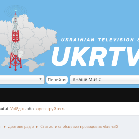
#Наше Music
аїні
.
Увійдіть
або
зареєструйтеся
.
я
Дротове радіо
Статистика місцевих проводових ліцензій
►
►