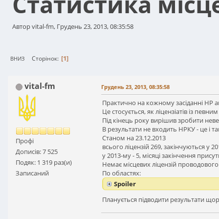
Статистика місц
Автор vital-fm, Грудень 23, 2013, 08:35:58
1
Сторінок
ВНИЗ
vital-fm
Грудень 23, 2013, 08:35:58
Практично на кожному засіданні НР ан
Це стосується, як ліцензіатів із певни
Під кінець року вирішив зробити нев
В результати не входить НРКУ - це і 
Станом на 23.12.2013
Профі
всього ліцензій 269, закінчуються у 20
Дописів: 7 525
у 2013-му - 5, місяці закінчення присут
Подяк: 1 319 раз(и)
Немає місцевих ліцензій проводового 
Записаний
По областях:
Spoiler
Планується підводити результати щор