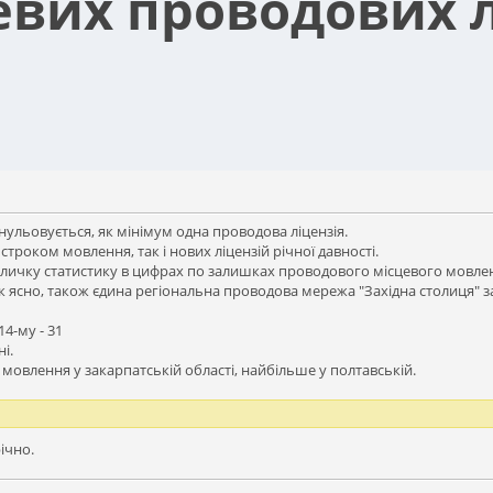
евих проводових л
ульовується, як мінімум одна проводова ліцензія.
м строком мовлення, так і нових ліцензій річної давності.
еличку статистику в цифрах по залишках проводового місцевого мовле
так ясно, також єдина регіональна проводова мережа "Західна столиця" 
14-му - 31
ні.
мовлення у закарпатській області, найбільше у полтавській.
ічно.