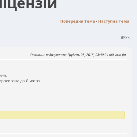
іцензій
Попередня Тема
-
Наступна Тема
ДРУК
Останнє редагування
: Грудень 23, 2013, 08:40:24 від vital-fm
ння.
зарахована до Львова.