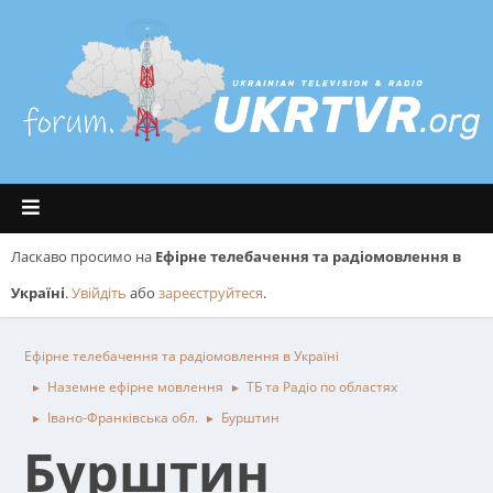
Ласкаво просимо на
Ефірне телебачення та радіомовлення в
Україні
.
Увійдіть
або
зареєструйтеся
.
Ефірне телебачення та радіомовлення в Україні
Наземне ефірне мовлення
ТБ та Радіо по областях
►
►
Івано-Франківська обл.
Бурштин
►
►
Бурштин