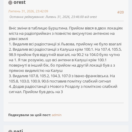
orest
Липень 31, 2026, 23:42:09
#20
Останнє редагування
: Липень 31, 2026, 23:46:00 від orest
Вніс зміни в таблицю Бурштина. Прийом вівся в двох локаціях
міста на радіоприймач з повністю висунутою антеною на
рівні землі
1. Видалив всі радіостанції зі Львова, прийому не було взагалі
2. Видалив всі радіостанції з Калуша крім 100.1. На 107.4, 105.5,
98.9 прийом був відсутній взагалі, на 90.2 та 104.0 було чутно
на 1. Я так розумію, що всі антени в Калуші крім 100.1
повернуті в інший бік, бо прийом на другій локації був ± з
прямою видимістю на Калуш
3. Видалив 107.8, 105.2, 104.3, 107.0 з Івано-франківська. На
105.8, 103.0, 100.9, 90.6 поставив помітку слабкий сигнал
4. Додав радіостанції з Нового Роздолу з поміткою слабкий
сигнал. Прийом був десь на 3
Подякували за цей пост:
admin
pati