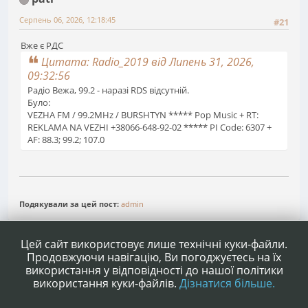
Серпень 06, 2026, 12:18:45
#21
Вже є РДС
Цитата: Radio_2019 від Липень 31, 2026,
09:32:56
Радіо Вежа, 99.2 - наразі RDS відсутній.
Було:
VEZHA FM / 99.2MHz / BURSHTYN ***** Pop Music + RT:
REKLAMA NA VEZHI +38066-648-92-02 ***** PI Code: 6307 +
AF: 88.3; 99.2; 107.0
Подякували за цей пост:
admin
1
2
Сторінок
НАГОРУ
ДІЇ КОРИСТУВАЧА
Цей сайт використовує лише технічні куки-файли.
Продовжуючи навігацію, Ви погоджуєтесь на їх
використання у відповідності до нашої політики
використання куки-файлів.
Дізнатися більше.