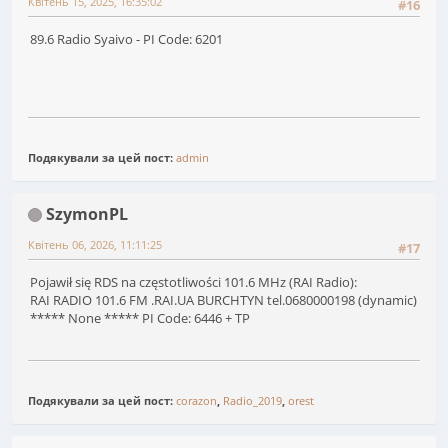
Квітень 15, 2025, 16:35:02
#16
89.6 Radio Syaivo - PI Code: 6201
Подякували за цей пост:
admin
SzymonPL
Квітень 06, 2026, 11:11:25
#17
Pojawił się RDS na częstotliwości 101.6 MHz (RAI Radio):
RAI RADIO 101.6 FM .RAI.UA BURCHTYN tel.0680000198 (dynamic)
***** None ***** PI Code: 6446 + TP
Подякували за цей пост:
corazon
,
Radio_2019
,
orest