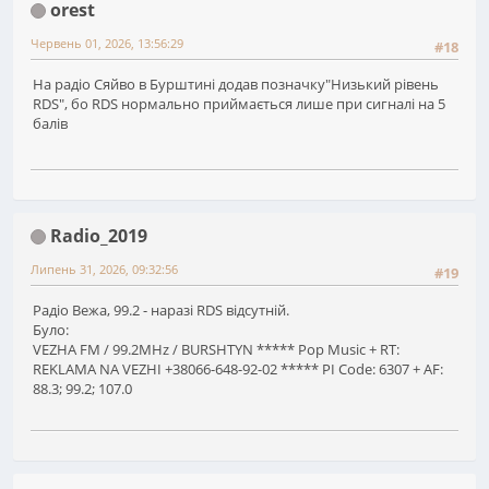
orest
Червень 01, 2026, 13:56:29
#18
На радіо Сяйво в Бурштині додав позначку"Низький рівень
RDS", бо RDS нормально приймається лише при сигналі на 5
балів
Radio_2019
Липень 31, 2026, 09:32:56
#19
Радіо Вежа, 99.2 - наразі RDS відсутній.
Було:
VEZHA FM / 99.2MHz / BURSHTYN ***** Pop Music + RT:
REKLAMA NA VEZHI +38066-648-92-02 ***** PI Code: 6307 + AF:
88.3; 99.2; 107.0