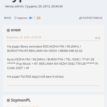
Автор admin, Грудень 29, 2013, 20:44:34
1
2
Сторінок
ВНИЗ
ДІЇ КОРИСТУВАЧА
orest
Березень 22, 2025, 22:35:28
#15
На радіо Вежа змінився RDS:VEZHA FM / 99.2MHz /
BURSHTYN+RT:REKLAMA NA VEZHI +38066-648-92-02
Було:VEZHA FM / 99,2MHz / BURSHTYN / TEL /0342 / 77-61-28
***** Pop Music + RT: REKLAMA NA VEZHI 0342 776128 ***** PI
Code: 6307 + AF
На радіо Раі RDS відсутній вже 4 місяці
SzymonPL