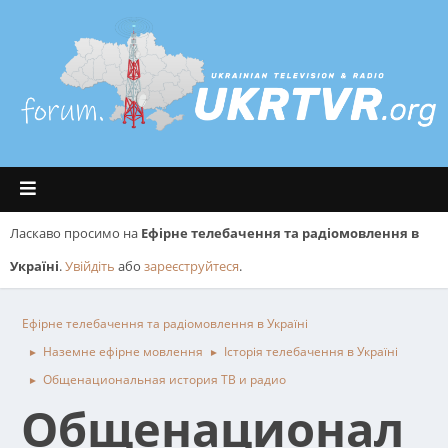
Ласкаво просимо на
Ефірне телебачення та радіомовлення в
Україні
.
Увійдіть
або
зареєструйтеся
.
Ефірне телебачення та радіомовлення в Україні
Наземне ефірне мовлення
Історія телебачення в Україні
►
►
Общенациональная история ТВ и радио
►
Общенационал