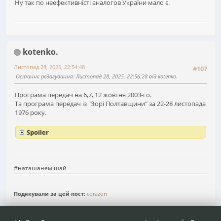
Ну так по неефективністі аналогов України мало є.
kotenko.
Листопад 28, 2025, 22:54:48
#107
Останнє редагування
: Листопад 28, 2025, 22:56:28 від kotenko.
Програма передач на 6,7, 12 жовтня 2003-го.
Та програма передач із "Зорі Полтавщини" за 22-28 листопада
1976 року.
Spoiler
#наташанемішай
Подякували за цей пост:
corazon
1
...
6
7
8
Сторінок
НАГОРУ
ДІЇ КОРИСТУВАЧА