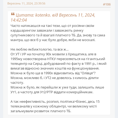
Вересень 11, 2024, 23:39:56
#106
Цитата: kotenko. від Вересень 11, 2024,
14:42:04
Часто натикаєшся на такі тези, що от росіяни своїм
кардшарингом заважали і заважають ринку
супутникового та й взагалі платного ТБ. Да, знову та сама
мантра, що все б у нас було добре, якби не москалі.
Не люблю якбижтологію, та все ж...
От УТ і УР на початку 90х мовили з Хрещатика, але в
1995му новостворена НТКУ переселяється на гігантський
телецентр на Сирці, добудований по факту в 1991 р., і який
вимагав відносно значних коштів на функціонування.
Можна ж було ще в 1990х відмовитись від "Олівця"?
Можна, можливо б, і УТ2 не довелось з кимось ділити
частоту.
Можна ж було, як перейшли ж уже туди, залишить лише
Ут1, а частоту для Ут2/РТР віддати комерційникам.
А так неефективність, розпил, політика>бізнес, десь 15
телеканалів у кожному облцентрі, чи великому місті
загальмували розвиток платного ТБ.