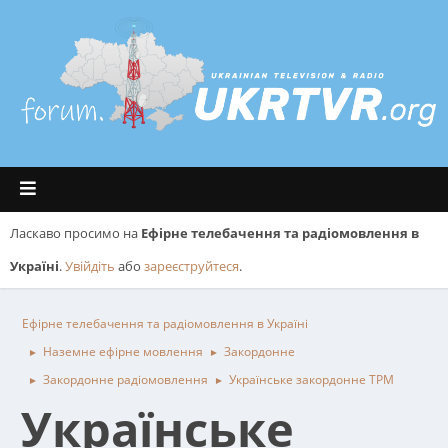
Ласкаво просимо на
Ефірне телебачення та радіомовлення в
Україні
.
Увійдіть
або
зареєструйтеся
.
Ефірне телебачення та радіомовлення в Україні
Наземне ефірне мовлення
Закордонне
►
►
Закордонне радіомовлення
Українське закордонне ТРМ
►
►
Українське