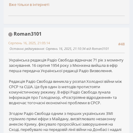
Вже тільки в інтернеті
Roman3101
Серпень 16, 2025, 21:05:14
#48
Останнє редагування
: Серпень 16, 2025, 21:10:34 від Roman3101
Українська редакція Радіо Свобода відзначає 71 рік з моменту
заснування. 16 серпня 1954 року з Мюнхена вийшла в ефір
перша передача Української редакції Радіо Визволення.
Редакція Радіо Свобода виникла у розпал Холодної війни між
СРСР та США. Це був один із методів протистояти
комуністичному режиму. В ефірі Радіо Свобода лунала
інформація про Голодомор, «Розстріляне відродження» та
водночас тогочасні економічні проблеми в СРСР.
Згодом Радіо Свобода одним з перших українських ЗМІ
стрімило прямі ефіри з Майдану, висвітлювало незаконну
анексію Криму, фіксувало проросійські заворушення на
Сході, перебувало на передовій лінії війни на Донбасі і надалі