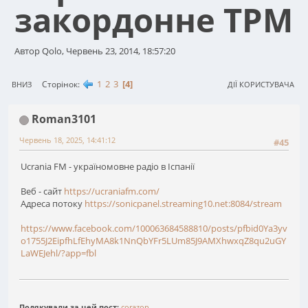
закордонне ТРМ
Автор Qolo, Червень 23, 2014, 18:57:20
1
2
3
4
Сторінок
ВНИЗ
ДІЇ КОРИСТУВАЧА
Roman3101
Червень 18, 2025, 14:41:12
#45
Ucrania FM - україномовне радіо в Іспанії
Веб - сайт
https://ucraniafm.com/
Адреса потоку
https://sonicpanel.streaming10.net:8084/stream
https://www.facebook.com/100063684588810/posts/pfbid0Ya3yv
o1755J2EipfhLfEhyMA8k1NnQbYFr5LUm85J9AMXhwxqZ8qu2uGY
LaWEJehl/?app=fbl
Подякували за цей пост:
corazon