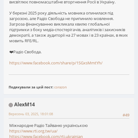
висвітлює повномасштабне вторгнення Росії в Україну.
У березні 2025 року діяльність мовника опинилася під
загрозою, але Радіо Свобода не припинило мовлення.
Загроза фінансуванню викликала хвилю глобальної
підтримки з боку медіа-спостерігачів, аналітиків і захисників
демократії, а також аудиторії на 27 мовах і в 23 країнах, в яких
мовить RFE/RL.
❤️Радіо Свобода.
https://www.facebook.com/share/p/1SGxsMmtYh/
Подякували за цей пост:
corazon
AlexM14
Вересень 03, 2025, 18:01:08
#49
Міжнародне Радіо Тайваню українською
https://www.rti.org.tw/ua/
https://www.facebook.com/rti.ukrainian