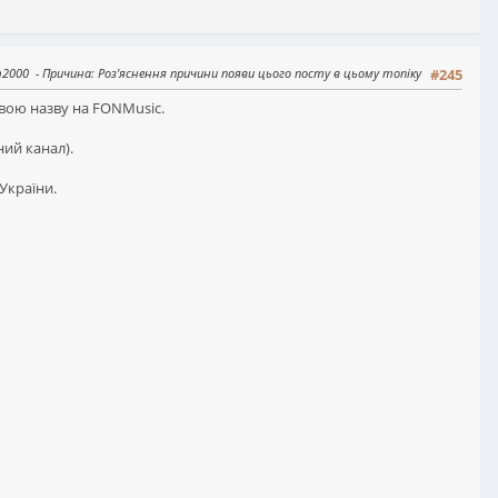
am2000
Причина
: Роз'яснення причини появи цього посту в цьому топіку
#245
свою назву на FONMusic.
ий канал).
України.