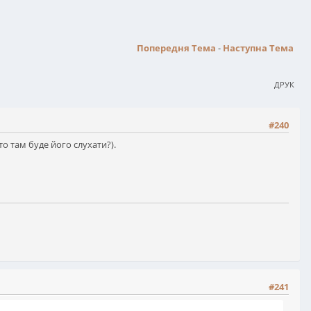
Попередня Тема
-
Наступна Тема
ДРУК
#240
хто там буде його слухати?).
#241