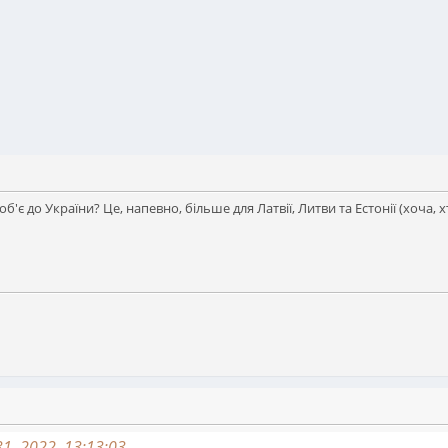
об'є до України? Це, напевно, більше для Латвії, Литви та Естонії (хоча, 
1, 2022, 13:13:03