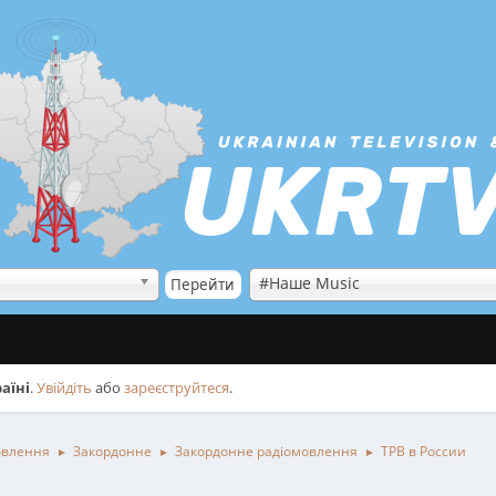
#Наше Music
аїні
.
Увійдіть
або
зареєструйтеся
.
овлення
Закордонне
Закордонне радіомовлення
ТРВ в России
►
►
►