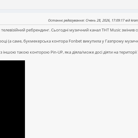
Останнє редагування
: Січень 28, 2026, 17:09:17 від kr
ся телевізійний ребрендинг. Сьогодні музичний канал ТНТ Music змінив 
році (а саме, букмекерська контора Fonbet викупила у Газпрому музичн
з іншою такою конторою Pin-UP, яка діяла/може досі діяти на території 