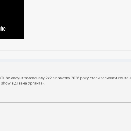
Tube-акаунт телеканалу 2х2 з початку 2026 року стали заливати контент
 show від Івана Урганта).