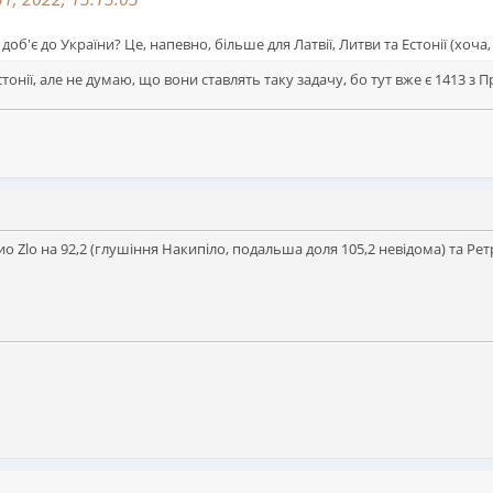
доб'є до України? Це, напевно, більше для Латвії, Литви та Естонії (хоча,
стонії, але не думаю, що вони ставлять таку задачу, бо тут вже є 1413 з П
о Zlo на 92,2 (глушіння Накипіло, подальша доля 105,2 невідома) та Рет