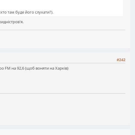
 хто там буде його слухати?).
ридністров'я.
#242
ро FM на 92,6 (щоб воняти на Харків)