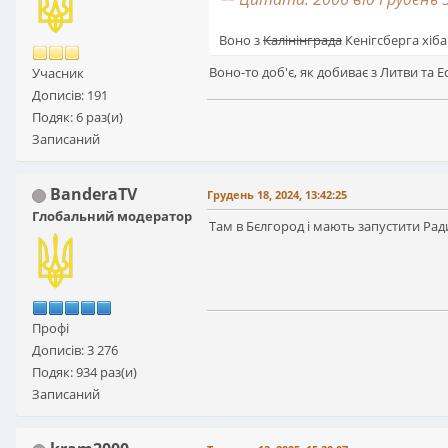
Воно з
Калінінграда
Кенігсберга хіба 
Воно-то доб'є, як добиває з Литви та Е
Учасник
Дописів: 191
Подяк: 6 раз(и)
Записаний
BanderaTV
Грудень 18, 2024, 13:42:25
Глобальний модератор
Там в Бєлгород і мають запустити Ради
Профі
Дописів: 3 276
Подяк: 934 раз(и)
Записаний