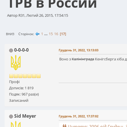
ТРВ в России
Автор R31, Лютий 26, 2015, 17:54:15
1
...
15
16
17
Сторінок
ВНИЗ
0-0-0-0
Грудень 31, 2022, 13:13:03
Воно з
Калінінграда
Кенігсберга хіба д
Профі
Дописів: 1 819
Подяк: 967 раз(и)
Записаний
Sid Meyer
Грудень 31, 2022, 17:37:02
Цитата: 2006 від Грудень 3