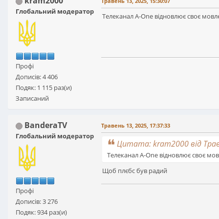
kram2000
Травень 13, 2025, 15:30:07
Глобальний модератор
Телеканал A-One відновлює своє мовле
Профі
Дописів: 4 406
Подяк: 1 115 раз(и)
Записаний
BanderaTV
Травень 13, 2025, 17:37:33
Глобальний модератор
Цитата: kram2000 від Траве
Телеканал A-One відновлює своє мовл
Щоб плєбс був радий
Профі
Дописів: 3 276
Подяк: 934 раз(и)