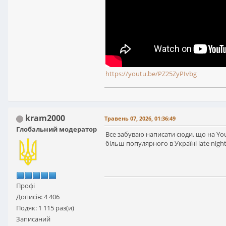
https://youtu.be/PZ25ZyPIvbg
kram2000
Травень 07, 2026, 01:36:49
Глобальний модератор
Все забуваю написати сюди, що на You
більш популярного в Україні late night
Профі
Дописів: 4 406
Подяк: 1 115 раз(и)
Записаний