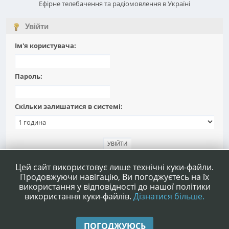
Ефірне телебачення та радіомовлення в Україні
Увійти
Ім'я користувача:
Пароль:
Скільки залишатися в системі:
Забули пароль?
Цей сайт використовує лише технічні куки-файли.
Продовжуючи навігацію, Ви погоджуєтесь на їх
використання у відповідності до нашої політики
використання куки-файлів.
Дізнатися більше.
|
|
Допомога
Умови та правила
Нагору ▲
ПОГОДЖУЮСЬ
,
SMF 2.1.4 © 2023
Simple Machines