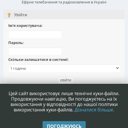
Ефірне телебачення та радіомовлення в Україні
Увійти
Ім'я користувача:
Пароль:
Скільки залишатися в системі:
Забули пароль?
Цей сайт використовує лише технічні куки-файли.
Продовжуючи навігацію, Ви погоджуєтесь на їх
використання у відповідності до нашої політики
використання куки-файлів.
Дізнатися більше.
|
|
Допомога
Умови та правила
Нагору ▲
ПОГОДЖУЮСЬ
,
SMF 2.1.4 © 2023
Simple Machines