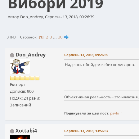
Вибори 2019
Автор Don_Andrey, Серпень 13, 2018, 09:26:39
1
2
3
...
30
Сторінок
ВНИЗ
Don_Andrey
Серпень 13, 2018, 09:26:39
Надеюсь обойдемся без холиваров.
Експерт
Дописів: 900
Объективная реальность - это иллюзия,
Подяк: 24 раз(и)
Записаний
Подякували за цей пост:
pavlo_r
Xottabi4
Серпень 13, 2018, 13:56:37