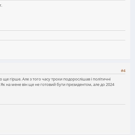
т.
#4
 ще гірше. Але з того часу трохи подорослішав і політичні
 Як на мене він ще не готовий бути президентом, але до 2024