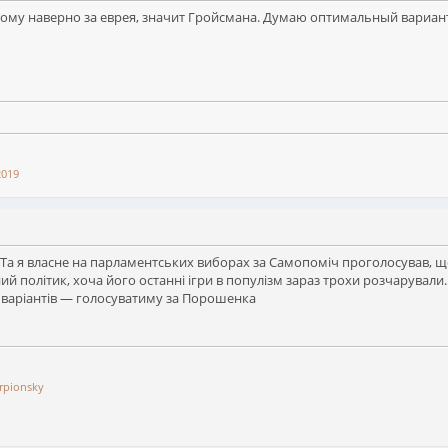
тому наверно за еврея, значит Гройсмана. Думаю оптимальный вариан
2019
.. Та я власне на парламентських виборах за Самопоміч проголосував, що
й політик, хоча його останні ігри в популізм зараз трохи розчарували.
ез варіантів — голосуватиму за Порошенка
rpionsky