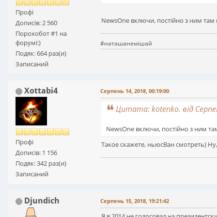
Профі
NewsOne включи, постійно з ним там 
Дописів: 2 560
Порохобот #1 на
форумі:)
#наташанемішай
Подяк: 664 раз(и)
Записаний
Xottabi4
Серпень 14, 2018, 00:19:00
Цитата: kotenko. від Серпен
NewsOne включи, постійно з ним там
Профі
Такое скажете, ньюсВан смотреть) Ну
Дописів: 1 156
Подяк: 342 раз(и)
Записаний
Djundich
Серпень 15, 2018, 19:21:42
Я в 2014 не голосовал на президентск