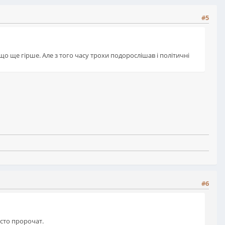
#5
що ще гірше. Але з того часу трохи подорослішав і політичні
#6
сто пророчат.