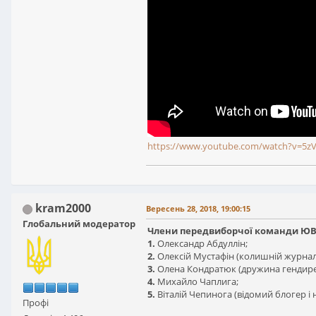
https://www.youtube.com/watch?v=5z
kram2000
Вересень 28, 2018, 19:00:15
Глобальний модератор
Члени передвиборчої команди ЮВТ
1.
Олександр Абдуллін;
2.
Олексій Мустафін (колишній журналіс
3.
Олена Кондратюк (дружина гендире
4.
Михайло Чаплига;
5.
Віталій Чепинога (відомий блогер і 
Профі