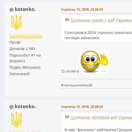
kotenko.
Серпень 13, 2018, 23:26:33
Цитата: pavlo_r від Серпень
Голосував в 2014, соромно зізнатися
погляди змінилися.
Профі
Дописів: 2 560
Порохобот #1 на
форумі:)
Подяк: 664 раз(и)
О, колега
Записаний
#наташанемішай
kotenko.
Серпень 13, 2018, 23:28:34
Цитата: Xottabi4 від Серпен
В чем "феномен" рейтингов Гриценко