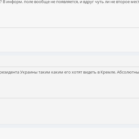
 В информ. поле вообще не появляется, и вдруг чуть ли не второе мес
езидента Украины таким каким его хотят видеть в Кремле. Абсолютный