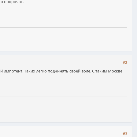
то пророчат.
#2
 импотент. Таких легко подчинять своей воле. С таким Москве
#3