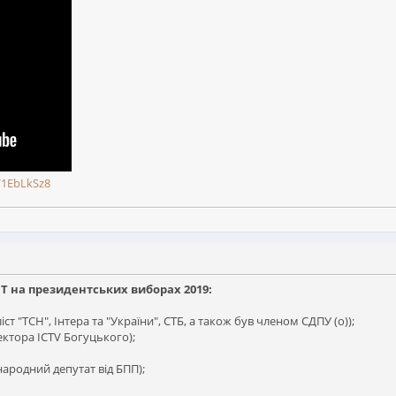
V1EbLkSz8
 на президентських виборах 2019:
т "ТСН", Інтера та "України", СТБ, а також був членом СДПУ (о));
ктора ICTV Богуцького);
народний депутат від БПП);