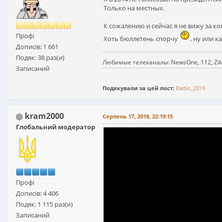
Только на местных.
К сожалению и сейчас я не вижу за к
Профі
Хоть бюллетень спорчу
, ну или 
Дописів: 1 661
Подяк: 38 раз(и)
Любимые телеканалы: NewsOne, 112, Zik,
Записаний
Подякували за цей пост:
Radio_2019
kram2000
Серпень 17, 2018, 22:19:15
Глобальний модератор
Профі
Дописів: 4 406
Подяк: 1 115 раз(и)
Записаний