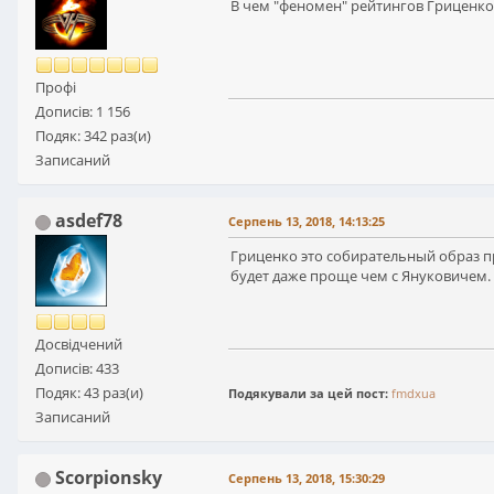
В чем "феномен" рейтингов Гриценко?
Профі
Дописів: 1 156
Подяк: 342 раз(и)
Записаний
asdef78
Серпень 13, 2018, 14:13:25
Гриценко это собирательный образ пр
будет даже проще чем с Януковичем.
Досвідчений
Дописів: 433
Подяк: 43 раз(и)
Подякували за цей пост:
fmdxua
Записаний
Scorpionsky
Серпень 13, 2018, 15:30:29