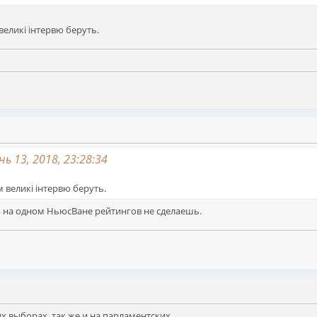
великі інтервю беруть.
ь 13, 2018, 23:28:34
 великі інтервю беруть.
, на одном НьюсВане рейтингов не сделаешь.
их выборах, так же и на парламентских.