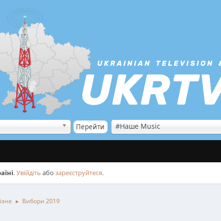
#Наше Music
аїні
.
Увійдіть
або
зареєструйтеся
.
ізне
Вибори 2019
►