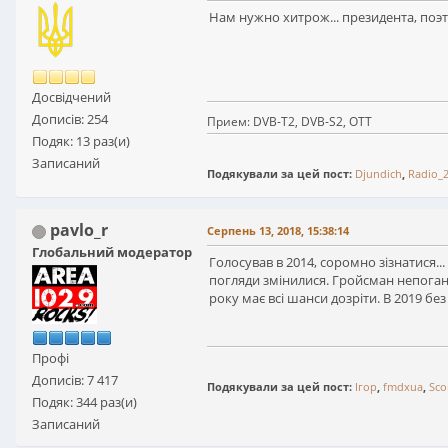
Нам нужно хитрож... президента, поэ
Досвідчений
Дописів: 254
Прием: DVB-T2, DVB-S2, OTT
Подяк: 13 раз(и)
Записаний
Подякували за цей пост:
Djundich
,
Radio_
pavlo_r
Серпень 13, 2018, 15:38:14
Глобальний модератор
Голосував в 2014, соромно зізнатися.
погляди змінилися. Гройсман непогани
року має всі шанси дозріти. В 2019 б
Профі
Дописів: 7 417
Подякували за цей пост:
Ігор
,
fmdxua
,
Sco
Подяк: 344 раз(и)
Записаний