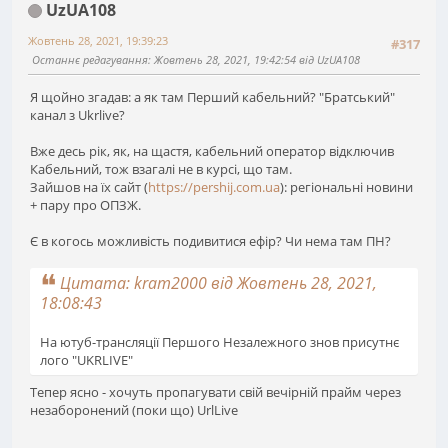
UzUA108
Жовтень 28, 2021, 19:39:23
#317
Останнє редагування
: Жовтень 28, 2021, 19:42:54 від UzUA108
Я щойно згадав: а як там Перший кабельний? "Братський"
канал з Ukrlive?
Вже десь рік, як, на щастя, кабельний оператор відключив
Кабельний, тож взагалі не в курсі, що там.
Зайшов на їх сайт (
https://pershij.com.ua
): регіональні новини
+ пару про ОПЗЖ.
Є в когось можливість подивитися ефір? Чи нема там ПН?
Цитата: kram2000 від Жовтень 28, 2021,
18:08:43
На ютуб-трансляції Першого Незалежного знов присутнє
лого "UKRLIVE"
Тепер ясно - хочуть пропагувати свій вечірній прайм через
незаборонений (поки що) UrlLive