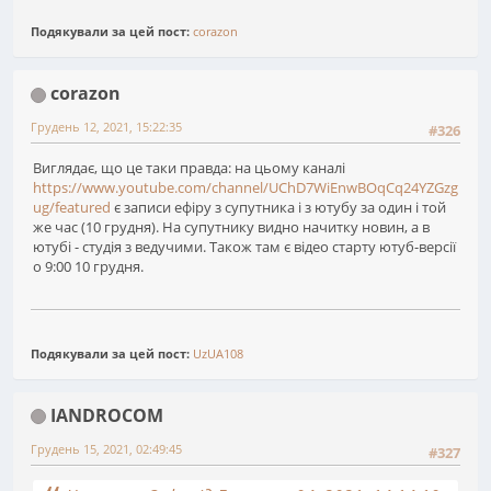
Подякували за цей пост:
corazon
corazon
Грудень 12, 2021, 15:22:35
#326
Виглядає, що це таки правда: на цьому каналі
https://www.youtube.com/channel/UChD7WiEnwBOqCq24YZGzg
ug/featured
є записи ефіру з супутника і з ютубу за один і той
же час (10 грудня). На супутнику видно начитку новин, а в
ютубі - студія з ведучими. Також там є відео старту ютуб-версії
о 9:00 10 грудня.
Подякували за цей пост:
UzUA108
IANDROCOM
Грудень 15, 2021, 02:49:45
#327