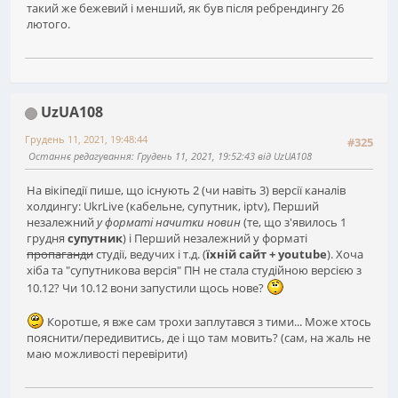
такий же бежевий і менший, як був після ребрендингу 26
лютого.
UzUA108
Грудень 11, 2021, 19:48:44
#325
Останнє редагування
: Грудень 11, 2021, 19:52:43 від UzUA108
На вікіпедії пише, що існують 2 (чи навіть 3) версії каналів
холдингу: UkrLive (кабельне, супутник, iptv), Перший
незалежний
у форматі начитки новин
(те, що з'явилось 1
грудня
супутник
) і Перший незалежний у форматі
пропаганди
студії, ведучих і т.д. (
їхній сайт + youtube
). Хоча
хіба та "супутникова версія" ПН не стала студійною версією з
10.12? Чи 10.12 вони запустили щось нове?
Коротше, я вже сам трохи заплутався з тими... Може хтось
пояснити/передивитись, де і що там мовить? (сам, на жаль не
маю можливості перевірити)