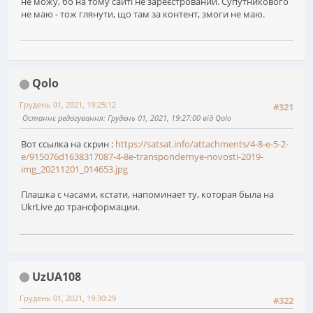
не можу, бо на тому сайті не зареєстрований. Супутникового
не маю - тож глянути, що там за контент, змоги не маю.
Qolo
Грудень 01, 2021, 19:25:12
#321
Останнє редагування
: Грудень 01, 2021, 19:27:00 від Qolo
Вот ссылка на скрин :
https://satsat.info/attachments/4-8-e-5-2-
e/915076d1638317087-4-8e-transpondernye-novosti-2019-
img_20211201_014653.jpg
Плашка с часами, кстати, напоминает ту, которая была на
UkrLive до трансформации.
UzUA108
Грудень 01, 2021, 19:30:29
#322