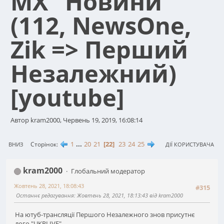
МХ "Новини"
(112, NewsOne,
Zik => Перший
Незалежний)
[youtube]
Автор kram2000, Червень 19, 2019, 16:08:14
1
...
20
21
22
23
24
25
Сторінок
ВНИЗ
ДІЇ КОРИСТУВАЧА
kram2000
Глобальний модератор
Жовтень 28, 2021, 18:08:43
#315
Останнє редагування
: Жовтень 28, 2021, 18:13:43 від kram2000
На ютуб-трансляції Першого Незалежного знов присутнє
лого "UKRLIVE"