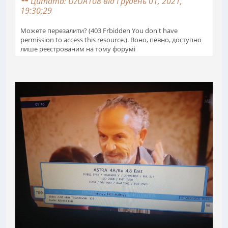
Цитата: UzUA108 від Грудень 01, 2021,
19:30:29
Можете перезалити? (403 Frbidden You don't have
permission to access this resource.). Воно, певно, доступно
лише реєстрованим на тому форумі