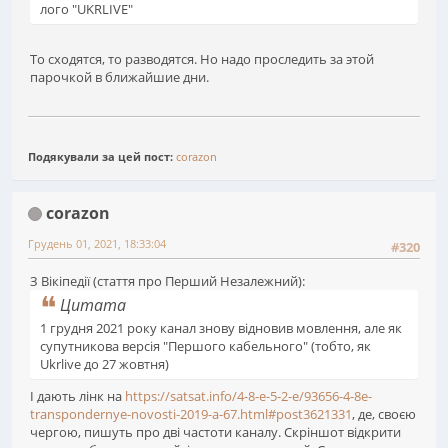
лого "UKRLIVE"
То сходятся, то разводятся. Но надо проследить за этой
парочкой в ближайшие дни.
Подякували за цей пост:
corazon
corazon
Грудень 01, 2021, 18:33:04
#320
З Вікіпедії (стаття про Перший Незалежний):
Цитата
1 грудня 2021 року канал знову відновив мовлення, але як
супутникова версія "Першого кабельного" (тобто, як
Ukrlive до 27 жовтня)
І дають лінк на
https://satsat.info/4-8-e-5-2-e/93656-4-8e-
transpondernye-novosti-2019-a-67.html#post3621331
, де, своєю
чергою, пишуть про дві частоти каналу. Скріншот відкрити