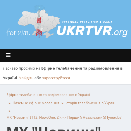
Ласкаво просимо на
Ефірне телебачення та радіомовлення в
Україні
.
Увійдіть
або
зареєструйтеся
.
Ефірне телебачення та радіомовлення в Україні
Наземне ефірне мовлення
Історія телебачення в Україні
►
►
►
МХ "Новини" (112, NewsOne, Zik => Перший Незалежний) [youtube]