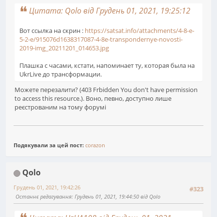
Цитата: Qolo від Грудень 01, 2021, 19:25:12
Вот ссылка на скрин :
https://satsat.info/attachments/4-8-e-
5-2-e/915076d1638317087-4-8e-transpondernye-novosti-
2019-img_20211201_014653.jpg
Плашка с часами, кстати, напоминает ту, которая была на
UkrLive до трансформации.
Можете перезалити? (403 Frbidden You don't have permission
to access this resource.). Воно, певно, доступно лише
реєстрованим на тому форумі
Подякували за цей пост:
corazon
Qolo
Грудень 01, 2021, 19:42:26
#323
Останнє редагування
: Грудень 01, 2021, 19:44:50 від Qolo