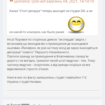
Цитата: Qolo від Березень 04, 2021, 14:14:10
Канал "Стоп Цензура" теперь выходит из студии ZIK, а не
из какой-то коморки, как было ранее
Нє-а! Порився по сторінках деяких "икспердів" звідти, і
встановив що виходив він з приміщення де знаходився
ньюзван. Ймовірно, як раз на тому місці де зараз знаходяться
декорації "нового" Першого Незалежного.
Платити оренду за приміщення в Жовтневому палаці їм
дорого і не вигідно, тримати такий штат ведучих - теж. Тому
частину ведучих - скоротили, а від оренди скоріше за все
відмовилися і просто з'їхали.
Нині в них по факту залишились студія і павільйон 112
Україна і студія Нюзван.