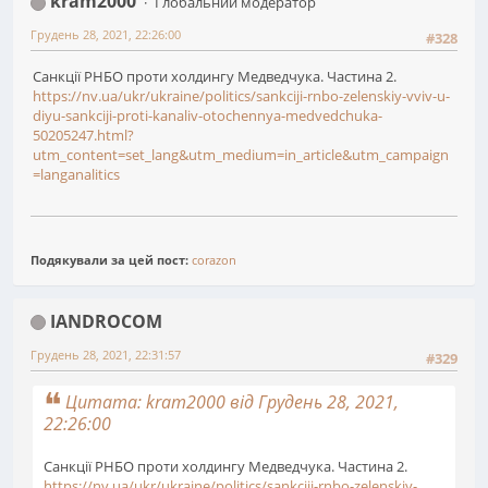
kram2000
Глобальний модератор
Грудень 28, 2021, 22:26:00
#328
Санкції РНБО проти холдингу Медведчука. Частина 2.
https://nv.ua/ukr/ukraine/politics/sankciji-rnbo-zelenskiy-vviv-u-
diyu-sankciji-proti-kanaliv-otochennya-medvedchuka-
50205247.html?
utm_content=set_lang&utm_medium=in_article&utm_campaign
=langanalitics
Подякували за цей пост:
corazon
IANDROCOM
Грудень 28, 2021, 22:31:57
#329
Цитата: kram2000 від Грудень 28, 2021,
22:26:00
Санкції РНБО проти холдингу Медведчука. Частина 2.
https://nv.ua/ukr/ukraine/politics/sankciji-rnbo-zelenskiy-