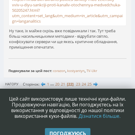
vviv-u-diyu-sankciji-proti-kanaliv-otochennya-medvedchuka-
50205247.html?
utm_content=set_lang&utm_medium=in_article&utm_campai
gn=langanalitics
Ну таке, їх майже скрізь вже повідмикали і так. Тут треба
більш насильницькими методами - відрубати світло,
конфіскувати сервери чи ще якесь критичне обладнання,
приміщення опечатати.
Подякували за цей пост:
corazon
,
kostyantyn
,
TV-Ukr
1
...
20
21
22
23
24
25
Сторінок
НАГОРУ
ДІЇ КОРИСТУВАЧА
Цей сайт використовує лише технічні куки-файли.
Продовжуючи навігацію, Ви погоджуєтесь на їх
використання у відповідності до нашої політики
використання куки-файлів.
Дізнатися більше.
|
|
Допомога
Умови та правила
Нагору ▲
ПОГОДЖУЮСЬ
,
SMF 2.1.4 © 2023
Simple Machines