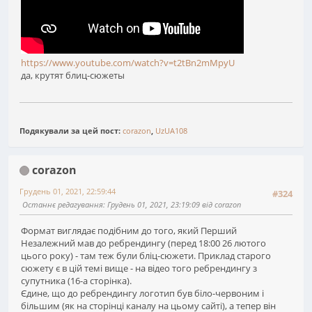
https://www.youtube.com/watch?v=t2tBn2mMpyU
да, крутят блиц-сюжеты
Подякували за цей пост:
corazon
,
UzUA108
corazon
Грудень 01, 2021, 22:59:44
#324
Останнє редагування
: Грудень 01, 2021, 23:19:09 від corazon
Формат виглядає подібним до того, який Перший
Незалежний мав до ребрендингу (перед 18:00 26 лютого
цього року) - там теж були бліц-сюжети. Приклад старого
сюжету є в цій темі вище - на відео того ребрендингу з
супутника (16-а сторінка).
Єдине, що до ребрендингу логотип був біло-червоним і
більшим (як на сторінці каналу на цьому сайті), а тепер він