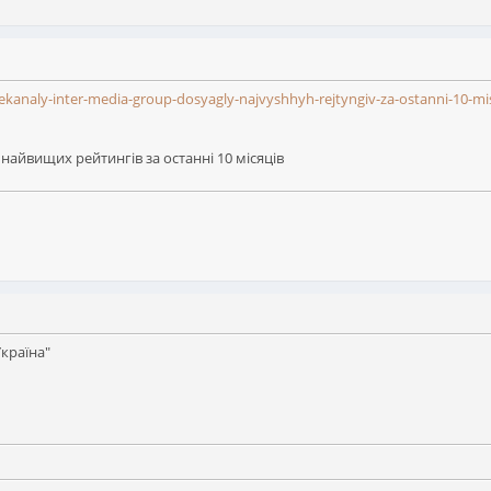
lekanaly-inter-media-group-dosyagly-najvyshhyh-rejtyngiv-za-ostanni-10-mi
 найвищих рейтингів за останні 10 місяців
Україна"