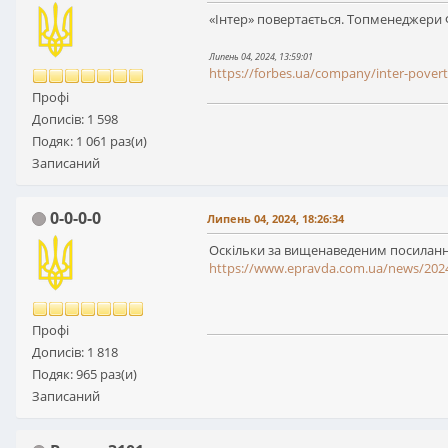
«Інтер» повертається. Топменеджери Ф
Липень 04, 2024, 13:59:01
https://forbes.ua/company/inter-pover
Профі
Дописів: 1 598
Подяк: 1 061 раз(и)
Записаний
0-0-0-0
Липень 04, 2024, 18:26:34
Оскільки за вищенаведеним посиланням
https://www.epravda.com.ua/news/202
Профі
Дописів: 1 818
Подяк: 965 раз(и)
Записаний