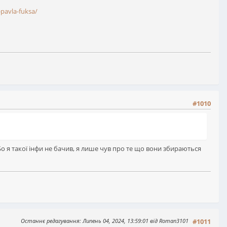
-pavla-fuksa/
#1010
 я такої інфи не бачив, я лише чув про те що вони збираються
Останнє редагування
: Липень 04, 2024, 13:59:01 від Roman3101
#1011