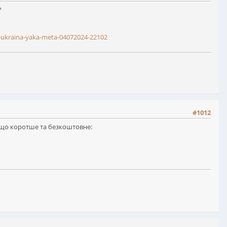
?
r-ukraina-yaka-meta-04072024-22102
#1012
дещо коротше та безкоштовне: