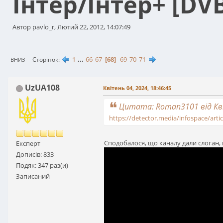
Інтер/Інтер+ [DV
Автор pavlo_r, Лютий 22, 2012, 14:07:49
1
...
66
67
68
69
70
71
Сторінок
ВНИЗ
UzUA108
Квітень 04, 2024, 18:46:45
Цитата: Roman3101 від Кві
https://detector.media/infospace/artic
Сподобалося, що каналу дали слоган, 
Експерт
Дописів: 833
Подяк: 347 раз(и)
Записаний