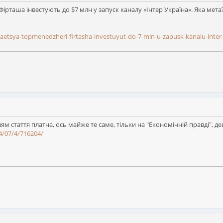
ірташа інвестують до $7 млн у запуск каналу «Інтер Україна». Яка мета
taetsya-topmenedzheri-firtasha-investuyut-do-7-mln-u-zapusk-kanalu-inte
 стаття платна, ось майже те саме, тільки на "Економічній правді", 
4/07/4/716204/