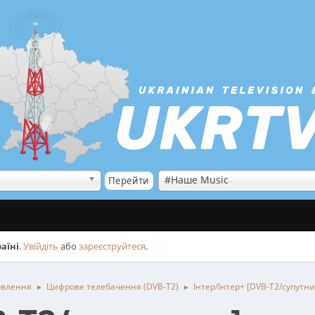
#Наше Music
аїні
.
Увійдіть
або
зареєструйтеся
.
овлення
Цифрове телебачення (DVB-T2)
Інтер/Інтер+ [DVB-T2/супутни
►
►