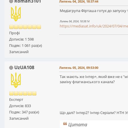
Roman3101
Липень 04, 2024, 18:37:44
Медіагрупа Фірташа готує до запуску 
Липень 04, 2024, 18:38:14
https://mediasat.info/uk/2024/07/04/m
Профі
Дописів: 1 598
Подяк: 1 061 раз(и)
Записаний
UzUA108
Липень 05, 2024, 09:53:00
Так мають же Інтер+, який вже не є 
заміну флагманського канала?
Експерт
Дописів: 833
Подяк: 347 раз(и)
Що далі? Інтер2? Інтер Серіали? НТН 
Записаний
Цитата