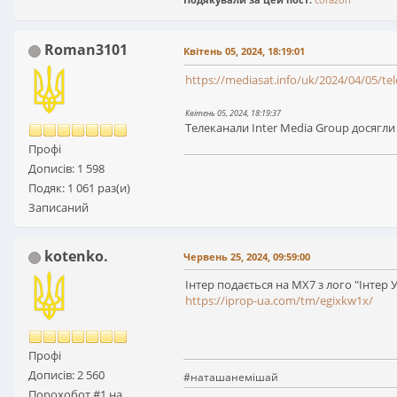
Roman3101
Квітень 05, 2024, 18:19:01
https://mediasat.info/uk/2024/04/05/te
Квітень 05, 2024, 18:19:37
Телеканали Inter Media Group досягли
Профі
Дописів: 1 598
Подяк: 1 061 раз(и)
Записаний
kotenko.
Червень 25, 2024, 09:59:00
Інтер подається на МХ7 з лого "Інтер 
https://iprop-ua.com/tm/egixkw1x/
Профі
Дописів: 2 560
#наташанемішай
Порохобот #1 на