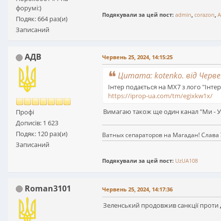
форумі:)
Подякували за цей пост:
admin
,
corazon
,
Подяк: 664 раз(и)
Записаний
АДВ
Червень 25, 2024, 14:15:25
Цитата: kotenko. від Червен
Інтер подається на МХ7 з лого "Інтер
https://iprop-ua.com/tm/egixkw1x/
Вимагаю також ще один канал "Ми - У
Профі
Дописів: 1 623
Подяк: 120 раз(и)
Ватных сепараторов на Магадан! Слава 
Записаний
Подякували за цей пост:
UzUA108
Roman3101
Червень 25, 2024, 14:17:36
Зеленський продовжив санкції проти 