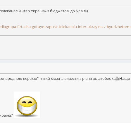
телеканал «Інтер Україна» з бюджетом до $7 млн
ediagrupa-firtasha-gotuye-zapusk-telekanalu-inter-ukrayina-z-byudzhetom
"міжнародною версією" і який можна вивести з рівня шлакоблока💁Нащо
Україна?