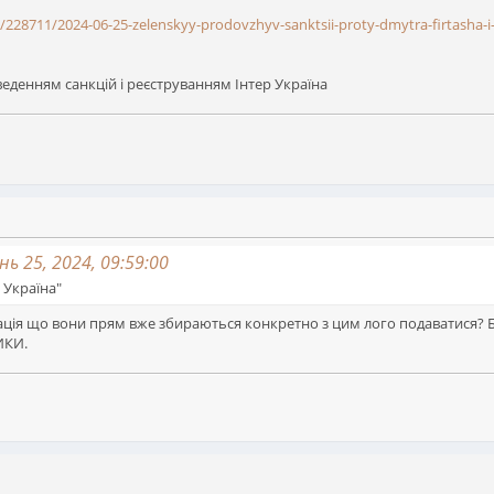
e/228711/2024-06-25-zelenskyy-prodovzhyv-sanktsii-proty-dmytra-firtasha-i
еденням санкцій і реєструванням Інтер Україна
ь 25, 2024, 09:59:00
 Україна"
ація що вони прям вже збираються конкретно з цим лого подаватися? Бо
ИКИ.