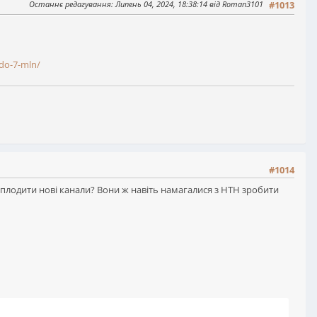
Останнє редагування
: Липень 04, 2024, 18:38:14 від Roman3101
#1013
-do-7-mln/
#1014
 плодити нові канали? Вони ж навіть намагалися з НТН зробити