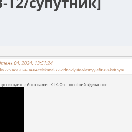
B-T2/супутник]
тень 04, 2024, 13:51:24
le/225045/2024-04-04-telekanal-k2-vidnovlyuie-vlasnyy-efir-z-8-kvitnya/
що виходить з його назви - К і К. Ось повніший відеоанонс