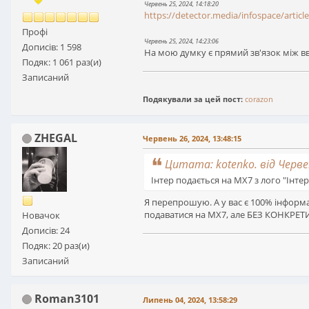
Червень 25, 2024, 14:18:20
https://detector.media/infospace/articl
Профі
Червень 25, 2024, 14:23:06
Дописів: 1 598
На мою думку є прямий зв'язок між вв
Подяк: 1 061 раз(и)
Записаний
Подякували за цей пост:
corazon
ZHEGAL
Червень 26, 2024, 13:48:15
Цитата: kotenko. від Червен
Інтер подається на МХ7 з лого "Інтер
Я перепрошую. А у вас є 100% інформ
подаватися на МХ7, але БЕЗ КОНКРЕТ
Новачок
Дописів: 24
Подяк: 20 раз(и)
Записаний
Roman3101
Липень 04, 2024, 13:58:29