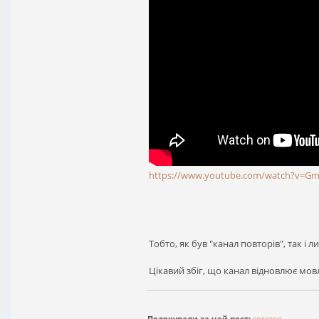
https://www.youtube.com/watch?v=G
Тобто, як був "канал повторів", так і 
Цікавий збіг, що канал відновлює мов
Подякували за цей пост:
corazon