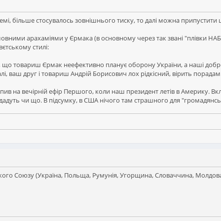
 темі, більше стосувалось зовнішнього тиску, то далі можна припустити
вними арахаміями у Єрмака (в основному через так звані "плівки НАБУ
вєтському стилі:
 що товариш Єрмак неефективно планує оборону України, а наші добре 
лі, ваш друг і товариш Андрій Борисович лох рідкісний, вірить порадам я
пив на вечірній ефір Першого, коли наш президент летів в Америку. Вкл
дадуть чи що. В підсумку, в США нічого там страшного для "громадянськ
ого Союзу (Україна, Польща, Румунія, Угорщина, Словаччина, Молдов