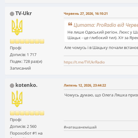
TV-Ukr
Червень 27, 2026, 16:10:21
Цитата: ProRadio від Черве
Не лише Одеський регіон. Люкс у Шац
Шацьк - це глибокий тил). Хіт за Яр
Але чомусь і в Шацьку почали встано
Профі
Дописів: 1 717
Подяк: 728 раз(и)
https://t.me/TVUkrRadio
Записаний
kotenko.
Липень 12, 2026, 23:44:22
Чомусь думаю, що Олега Ляшка приз
Профі
Дописів: 2 560
#наташанемішай
Порохобот #1 на