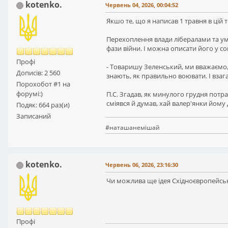
kotenko.
Червень 04, 2026, 00:04:52
Якшо те, що я написав 1 травня в цій
Перехоплення влади лібералами та умо
фази війни. І можна описати його у со
Профі
- Товаришу Зеленський, ми вважаємо,
Дописів: 2 560
знають, як правильно воювати. І взага
Порохобот #1 на
форумі:)
П.С. Згадав, як минулого грудня потра
сміявся й думав, хай валер'янки йому 
Подяк: 664 раз(и)
Записаний
#наташанемішай
kotenko.
Червень 06, 2026, 23:16:30
Чи можлива ще ідея Східноєвропейськ
Профі