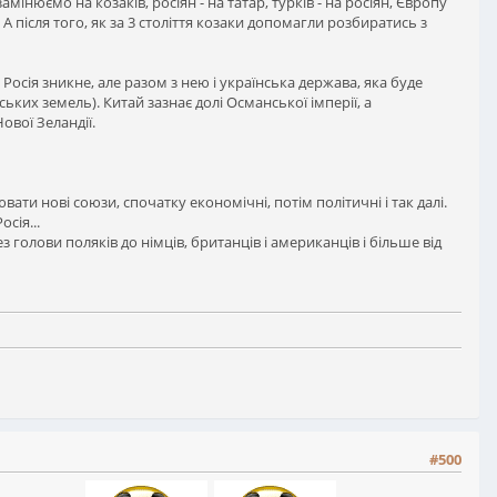
інюємо на козаків, росіян - на татар, турків - на росіян, Європу
 після того, як за 3 століття козаки допомагли розбиратись з
Росія зникне, але разом з нею і українська держава, яка буде
ких земель). Китай зазнає долі Османської імперії, а
Нової Зеландії.
ти нові союзи, спочатку економічні, потім політичні і так далі.
осія...
з голови поляків до німців, британців і американців і більше від
#500