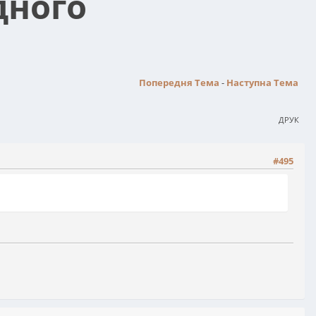
дного
Попередня Тема
-
Наступна Тема
ДРУК
#495