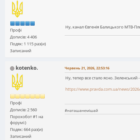
Ну, канал Євгенія Балицького МТВ-Плю
Профі
Дописів: 4 406
Подяк: 1 115 раз(и)
Записаний
kotenko.
Червень 21, 2026, 22:53:16
Ну, тепер все стало ясно. Зеленський -
https://www.pravda.com.ua/news/2026
Профі
Дописів: 2 560
#наташанемішай
Порохобот #1 на
форумі:)
Подяк: 664 раз(и)
Записаний