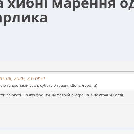
та хибні марення о
арлика
ь 06, 2026, 23:39:31
кою та дронами або в суботу 9 травня (День Європи)
оти воювати на два фронти. Їм потрібна Україна, а не страни Балтії.