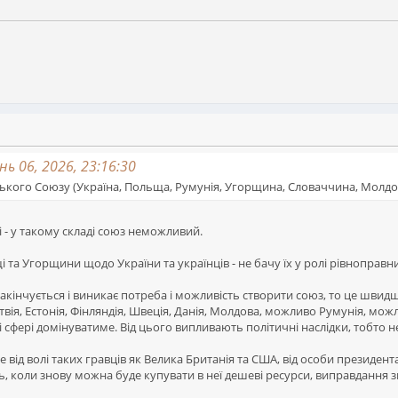
ь 06, 2026, 23:16:30
ького Союзу (Україна, Польща, Румунія, Угорщина, Словаччина, Молдо
 - у такому складі союз неможливий.
 та Угорщини щодо України та українців - не бачу їх у ролі рівноправн
закінчується і виникає потреба і можливість створити союз, то це шв
атвія, Естонія, Фінляндія, Швеція, Данія, Молдова, можливо Румунія, м
ві сфері домінуватиме. Від цього випливають політичні наслідки, тобто 
від волі таких гравців як Велика Британія та США, від особи президента
ють, коли знову можна буде купувати в неї дешеві ресурси, виправдання з