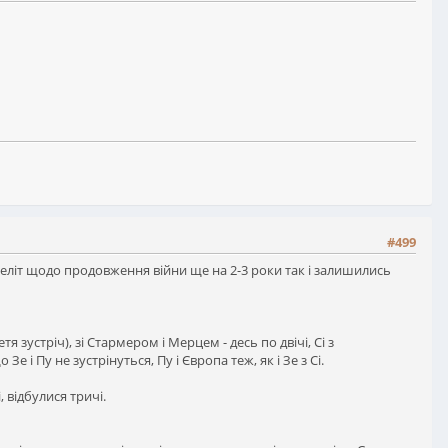
#499
ї еліт щодо продовження війни ще на 2-3 роки так і залишились
етя зустріч), зі Стармером і Мерцем - десь по двічі, Сі з
е і Пу не зустрінуться, Пу і Європа теж, як і Зе з Сі.
 відбулися тричі.