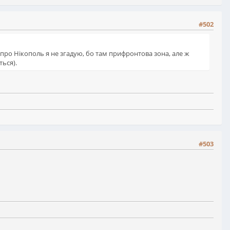
#502
 (про Нікополь я не згадую, бо там прифронтова зона, але ж
ться).
#503