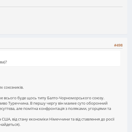
#498
ва)?
их союзників.
идше всього буде щось типу Балто-Чорноморського союзу.
ожливо Туреччина. В першу чергу він маиме суто оборонний
несуттєва, але помітна конфронтація з поляками, угорцями та
 США, від стану економіки Німеччини та від ставлення до росії
найдеться).