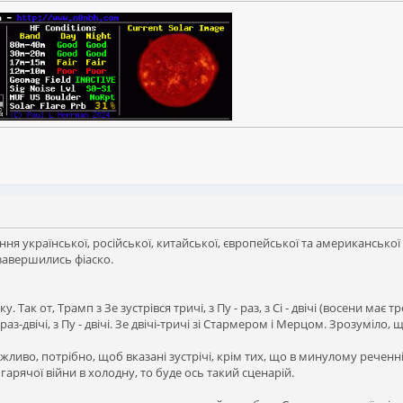
ння української, російської, китайської, європейської та американсько
завершились фіаско.
. Так от, Трамп з Зе зустрівся тричі, з Пу - раз, з Сі - двічі (восени має тр
двічі, з Пу - двічі. Зе двічі-тричі зі Стармером і Мерцом. Зрозуміло, що З
ливо, потрібно, щоб вказані зустрічі, крім тих, що в минулому реченні,
гарячої війни в холодну, то буде ось такий сценарій.