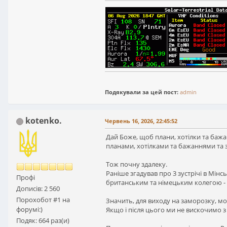
Подякували за цей пост:
admin
kotenko.
Червень 16, 2026, 22:45:52
Дай Боже, щоб плани, хотілки та бажа
планами, хотілками та бажаннями та 
Тож почну здалеку.
Раніше згадував про 3 зустрічі в Мінську
Профі
британським та німецьким колегою - раз-
Дописів: 2 560
Порохобот #1 на
Значить, для виходу на заморозку, мож
форумі:)
Якщо і після цього ми не вискочимо з 
Подяк: 664 раз(и)