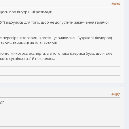
#496
 щось про внутрішні розклади.
") відбулось для того, щоб не допустити закінчення гарячої
перевірені товариші (потім це виявились Буданов і Федоров)
коїсь язичниці на ім'я Вікторія.
ючили якогось експерта, а в того така істерика була, що я вже
ого суспільства" й не сталось.
#497
а)?