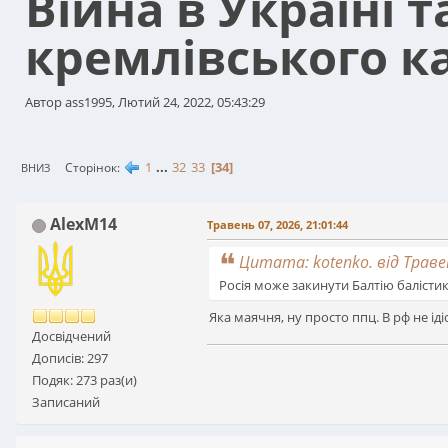
Війна в Україні 
кремлівського к
Автор ass1995, Лютий 24, 2022, 05:43:29
1
...
32
33
34
Сторінок
ВНИЗ
AlexM14
Травень 07, 2026, 21:01:44
Цитата: kotenko. від Травен
Росія може закинути Балтію балісти
Яка маячня, ну просто ппц. В рф не іді
Досвідчений
Дописів: 297
Подяк: 273 раз(и)
Записаний