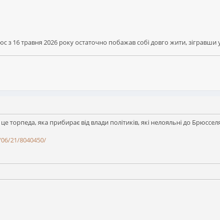
с з 16 травня 2026 року остаточно побажав собі довго жити, зігравши 
 це торпеда, яка прибирає від влади політиків, які нелояльні до Брюсселя
/06/21/8040450/