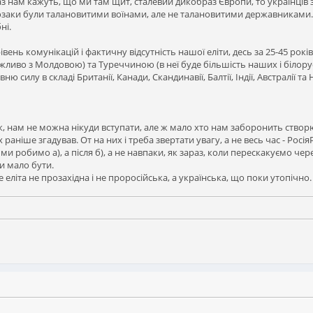
з нам кажуть, що ми там щит, сталевий дикобраз Європи, то українців зам
Козаки були талановитими воїнами, але не талановитими державниками. А
ні.
нь комунікацій і фактичну відсутність нашої еліти, десь за 25-45 років 
иво з Молдовою) та Туреччиною (в неї буде більшість наших і білорусь
 силу в складі Британії, Канади, Скандинавії, Балтії, Індії, Австралії та 
 нам не можна нікуди вступати, але ж мало хто нам заборонить створюва
х раніше згадував. От на них і треба звертати увагу, а не весь час - РосіяР
и робимо а), а після б), а не навпаки, як зараз, коли перескакуємо чере
и мало бути.
 еліта не прозахідна і не проросійська, а українська, що поки утопічно.