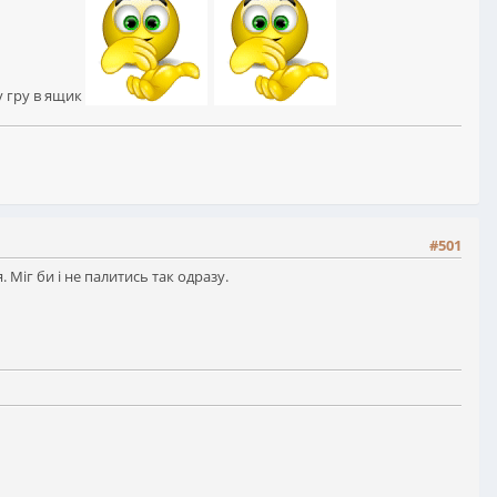
у гру в ящик
#501
. Міг би і не палитись так одразу.