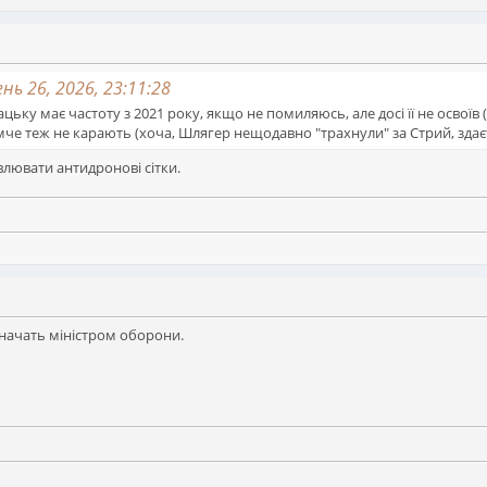
нь 26, 2026, 23:11:28
ьку має частоту з 2021 року, якщо не помиляюсь, але досі її не освоїв
емче теж не карають (хоча, Шлягер нещодавно "трахнули" за Стрий, здає
влювати антидронові сітки.
начать міністром оборони.