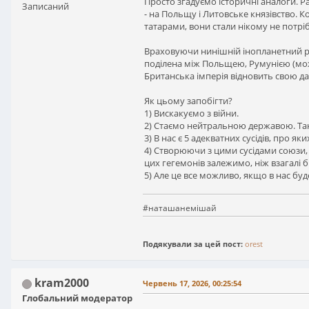
Просто згадуємо історичні аналоги. Ра
Записаний
- на Польщу і Литовське князівство. 
татарами, вони стали нікому не потріб
Враховуючи нинішній інопланетний ріве
поділена між Польщею, Румунією (можл
Британська імперія відновить свою давню
Як цьому запобігти?
1) Вискакуємо з війни.
2) Стаємо нейтральною державою. Так,
3) В нас є 5 адекватних сусідів, про яки
4) Створюючи з цими сусідами союзи, м
цих гегемонів залежимо, ніж взагалі б
5) Але це все можливо, якщо в нас буде
#наташанемішай
Подякували за цей пост:
orest
kram2000
Червень 17, 2026, 00:25:54
Глобальний модератор