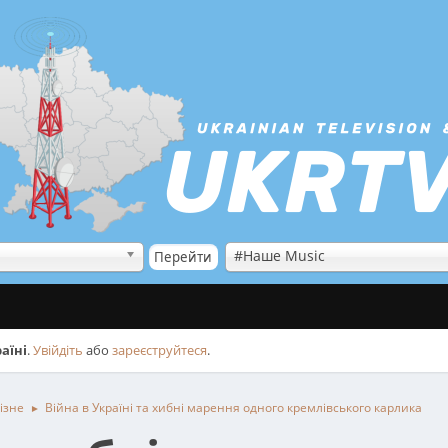
#Наше Music
аїні
.
Увійдіть
або
зареєструйтеся
.
ізне
Війна в Україні та хибні марення одного кремлівського карлика
►