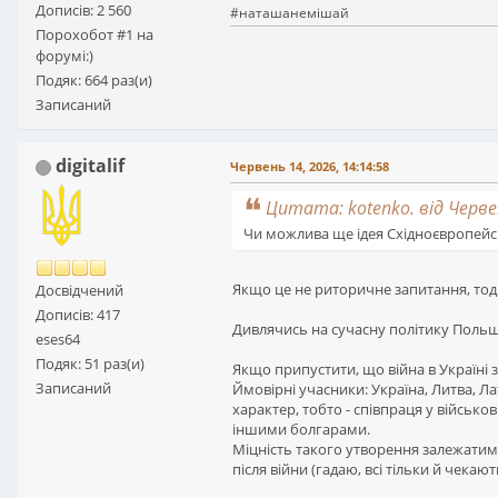
Дописів: 2 560
#наташанемішай
Порохобот #1 на
форумі:)
Подяк: 664 раз(и)
Записаний
digitalif
Червень 14, 2026, 14:14:58
Цитата: kotenko. від Червен
Чи можлива ще ідея Східноєвропейс
Якщо це не риторичне запитання, тоді
Досвідчений
Дописів: 417
Дивлячись на сучасну політику Польщі
eses64
Подяк: 51 раз(и)
Якщо припустити, що війна в Україні 
Записаний
Ймовірні учасники: Україна, Литва, Л
характер, тобто - співпраця у військо
іншими болгарами.
Міцність такого утворення залежатиме 
після війни (гадаю, всі тільки й чека