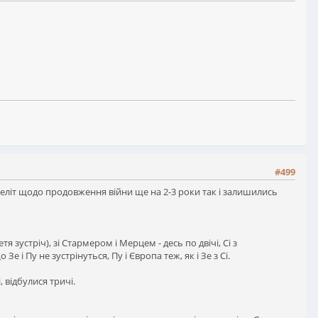
#499
ї еліт щодо продовження війни ще на 2-3 роки так і залишились
етя зустріч), зі Стармером і Мерцем - десь по двічі, Сі з
е і Пу не зустрінуться, Пу і Європа теж, як і Зе з Сі.
 відбулися тричі.