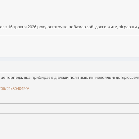
с з 16 травня 2026 року остаточно побажав собі довго жити, зігравши 
 це торпеда, яка прибирає від влади політиків, які нелояльні до Брюсселя
/06/21/8040450/