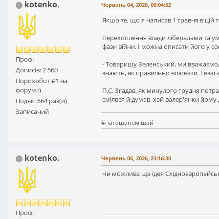
kotenko.
Червень 04, 2026, 00:04:52
Якшо те, що я написав 1 травня в цій
Перехоплення влади лібералами та умо
фази війни. І можна описати його у со
Профі
- Товаришу Зеленський, ми вважаємо,
Дописів: 2 560
знають, як правильно воювати. І взага
Порохобот #1 на
форумі:)
П.С. Згадав, як минулого грудня потра
сміявся й думав, хай валер'янки йому 
Подяк: 664 раз(и)
Записаний
#наташанемішай
kotenko.
Червень 06, 2026, 23:16:30
Чи можлива ще ідея Східноєвропейськ
Профі