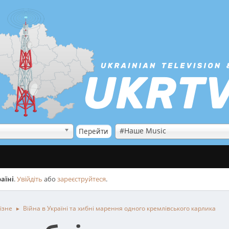
#Наше Music
аїні
.
Увійдіть
або
зареєструйтеся
.
ізне
Війна в Україні та хибні марення одного кремлівського карлика
►