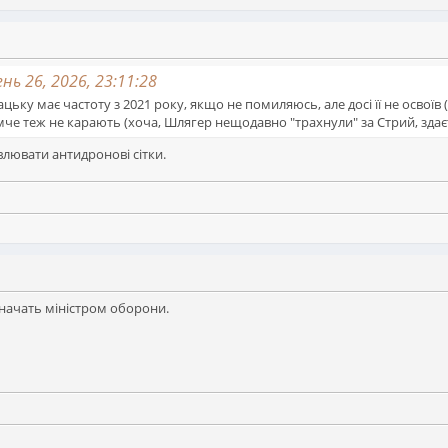
нь 26, 2026, 23:11:28
ьку має частоту з 2021 року, якщо не помиляюсь, але досі її не освоїв
емче теж не карають (хоча, Шлягер нещодавно "трахнули" за Стрий, здає
влювати антидронові сітки.
начать міністром оборони.