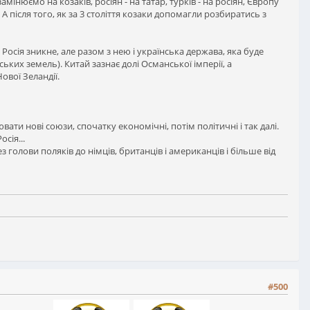
інюємо на козаків, росіян - на татар, турків - на росіян, Європу
 після того, як за 3 століття козаки допомагли розбиратись з
Росія зникне, але разом з нею і українська держава, яка буде
ких земель). Китай зазнає долі Османської імперії, а
Нової Зеландії.
ти нові союзи, спочатку економічні, потім політичні і так далі.
осія...
з голови поляків до німців, британців і американців і більше від
#500