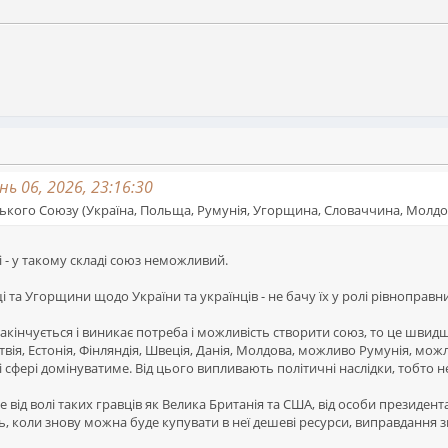
ь 06, 2026, 23:16:30
ького Союзу (Україна, Польща, Румунія, Угорщина, Словаччина, Молдо
 - у такому складі союз неможливий.
 та Угорщини щодо України та українців - не бачу їх у ролі рівноправн
закінчується і виникає потреба і можливість створити союз, то це шв
атвія, Естонія, Фінляндія, Швеція, Данія, Молдова, можливо Румунія, м
ві сфері домінуватиме. Від цього випливають політичні наслідки, тобто 
від волі таких гравців як Велика Британія та США, від особи президента
ють, коли знову можна буде купувати в неї дешеві ресурси, виправдання з