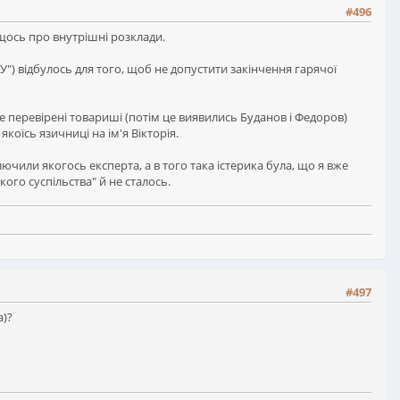
#496
 щось про внутрішні розклади.
") відбулось для того, щоб не допустити закінчення гарячої
перевірені товариші (потім це виявились Буданов і Федоров)
коїсь язичниці на ім'я Вікторія.
ючили якогось експерта, а в того така істерика була, що я вже
ого суспільства" й не сталось.
#497
а)?