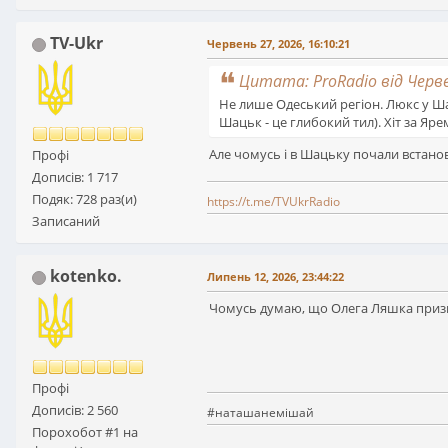
TV-Ukr
Червень 27, 2026, 16:10:21
Цитата: ProRadio від Черве
Не лише Одеський регіон. Люкс у Шац
Шацьк - це глибокий тил). Хіт за Яр
Але чомусь і в Шацьку почали встано
Профі
Дописів: 1 717
Подяк: 728 раз(и)
https://t.me/TVUkrRadio
Записаний
kotenko.
Липень 12, 2026, 23:44:22
Чомусь думаю, що Олега Ляшка приз
Профі
Дописів: 2 560
#наташанемішай
Порохобот #1 на