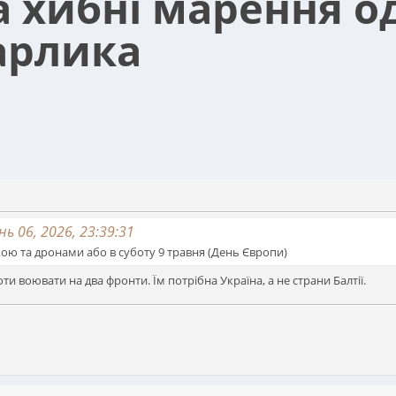
та хибні марення о
арлика
ь 06, 2026, 23:39:31
кою та дронами або в суботу 9 травня (День Європи)
оти воювати на два фронти. Їм потрібна Україна, а не страни Балтії.