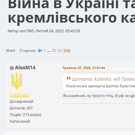
Війна в Україні 
кремлівського к
Автор ass1995, Лютий 24, 2022, 05:43:29
1
...
32
33
34
Сторінок
ВНИЗ
AlexM14
Травень 07, 2026, 21:01:44
Цитата: kotenko. від Травен
Росія може закинути Балтію балісти
Яка маячня, ну просто ппц. В рф не іді
Досвідчений
Дописів: 297
Подяк: 273 раз(и)
Записаний