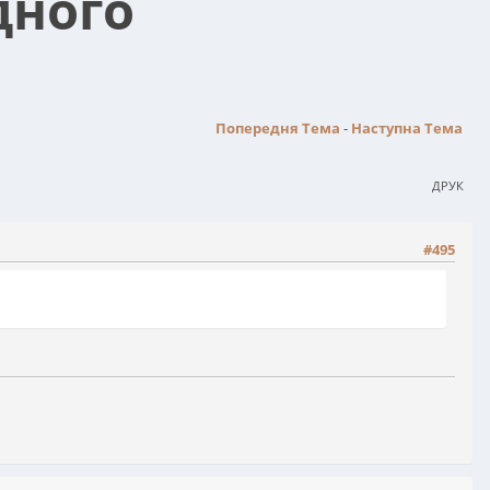
дного
Попередня Тема
-
Наступна Тема
ДРУК
#495