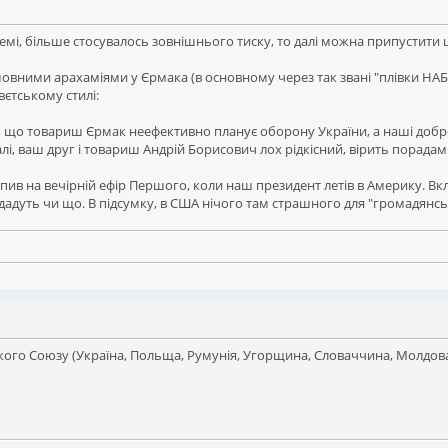
 темі, більше стосувалось зовнішнього тиску, то далі можна припустити
вними арахаміями у Єрмака (в основному через так звані "плівки НАБУ
вєтському стилі:
 що товариш Єрмак неефективно планує оборону України, а наші добре 
лі, ваш друг і товариш Андрій Борисович лох рідкісний, вірить порадам я
пив на вечірній ефір Першого, коли наш президент летів в Америку. Вкл
дадуть чи що. В підсумку, в США нічого там страшного для "громадянськ
ого Союзу (Україна, Польща, Румунія, Угорщина, Словаччина, Молдов