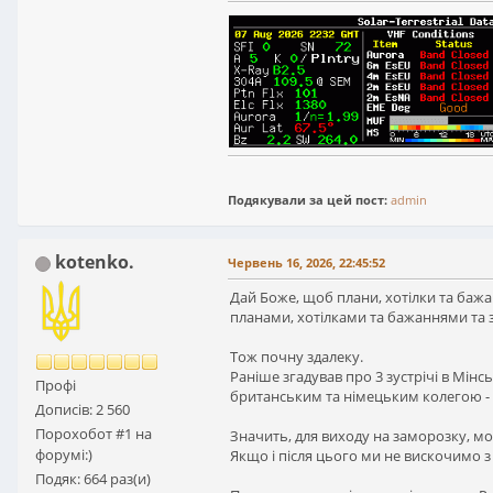
Подякували за цей пост:
admin
kotenko.
Червень 16, 2026, 22:45:52
Дай Боже, щоб плани, хотілки та бажа
планами, хотілками та бажаннями та 
Тож почну здалеку.
Раніше згадував про 3 зустрічі в Мінську
Профі
британським та німецьким колегою - раз-
Дописів: 2 560
Порохобот #1 на
Значить, для виходу на заморозку, мож
форумі:)
Якщо і після цього ми не вискочимо з 
Подяк: 664 раз(и)