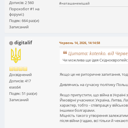
Дописів: 2 560
#наташанемішай
Порохобот #1 на
форумі:)
Подяк: 664 раз(и)
Записаний
digitalif
Червень 14, 2026, 14:14:58
Цитата: kotenko. від Червен
Чи можлива ще ідея Східноєвропейс
Якщо це не риторичне запитання, тоді
Досвідчений
Дописів: 417
Дивлячись на сучасну політику Польщі
eses64
Подяк: 51 раз(и)
Якщо припустити, що війна в Україні 
Записаний
Ймовірні учасники: Україна, Литва, Л
характер, тобто - співпраця у військо
іншими болгарами.
Міцність такого утворення залежатиме 
після війни (гадаю, всі тільки й чека