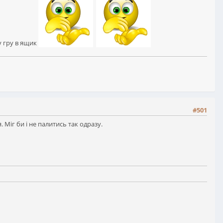
у гру в ящик
#501
. Міг би і не палитись так одразу.