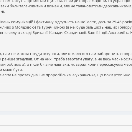
з нам кажуть, що ми там щит, сталевий дикобраз Європи, то українців зам
Козаки були талановитими воїнами, але не талановитими державниками. А
ні.
нь комунікацій і фактичну відсутність нашої еліти, десь за 25-45 років 
иво з Молдовою) та Туреччиною (в неї буде більшість наших і білорусь
 силу в складі Британії, Канади, Скандинавії, Балтії, Індії, Австралії та 
 нам не можна нікуди вступати, але ж мало хто нам заборонить створюва
х раніше згадував. От на них і треба звертати увагу, а не весь час - РосіяР
и робимо а), а після б), а не навпаки, як зараз, коли перескакуємо чере
и мало бути.
 еліта не прозахідна і не проросійська, а українська, що поки утопічно.