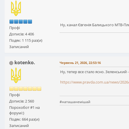
Ну, канал Євгенія Балицького МТВ-Плю
Профі
Дописів: 4 406
Подяк: 1 115 раз(и)
Записаний
kotenko.
Червень 21, 2026, 22:53:16
Ну, тепер все стало ясно. Зеленський -
https://www.pravda.com.ua/news/2026
Профі
Дописів: 2 560
#наташанемішай
Порохобот #1 на
форумі:)
Подяк: 664 раз(и)
Записаний