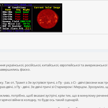
ння української, російської, китайської, європейської та американсько
завершились фіаско.
. Так от, Трамп з Зе зустрівся тричі, з Пу - раз, з Сі - двічі (восени має тр
двічі, з Пу - двічі. Зе двічі-тричі зі Стармером і Мерцом. Зрозуміло, що З
ливо, потрібно, щоб вказані зустрічі, крім тих, що в минулому реченні,
гарячої війни в холодну, то буде ось такий сценарій.