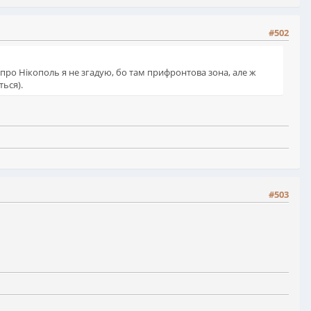
#502
 (про Нікополь я не згадую, бо там прифронтова зона, але ж
ться).
#503