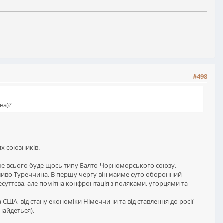
#498
ва)?
их союзників.
идше всього буде щось типу Балто-Чорноморського союзу.
ожливо Туреччина. В першу чергу він маиме суто оборонний
несуттєва, але помітна конфронтація з поляками, угорцями та
 США, від стану економіки Німеччини та від ставлення до росії
найдеться).