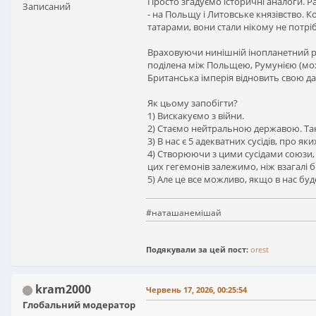
Просто згадуємо історичні аналоги. Ра
Записаний
- на Польщу і Литовське князівство. 
татарами, вони стали нікому не потріб
Враховуючи нинішній інопланетний ріве
поділена між Польщею, Румунією (можл
Британська імперія відновить свою давню
Як цьому запобігти?
1) Вискакуємо з війни.
2) Стаємо нейтральною державою. Так,
3) В нас є 5 адекватних сусідів, про яки
4) Створюючи з цими сусідами союзи, м
цих гегемонів залежимо, ніж взагалі б
5) Але це все можливо, якщо в нас буде
#наташанемішай
Подякували за цей пост:
orest
kram2000
Червень 17, 2026, 00:25:54
Глобальний модератор