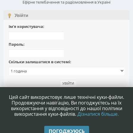
Ефірне телебачення та радіомовлення в Україні
Увійти
Ім'я користувача:
Пароль:
Скільки залишатися в системі:
Забули пароль?
Цей сайт використовує лише технічні куки-файли.
Продовжуючи навігацію, Ви погоджуєтесь на їх
використання у відповідності до нашої політики
використання куки-файлів.
Дізнатися більше.
|
|
Допомога
Умови та правила
Нагору ▲
ПОГОДЖУЮСЬ
,
SMF 2.1.4 © 2023
Simple Machines