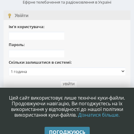
Ефірне телебачення та радіомовлення в Україні
Увійти
Ім'я користувача:
Пароль:
Скільки залишатися в системі:
Забули пароль?
Цей сайт використовує лише технічні куки-файли.
Продовжуючи навігацію, Ви погоджуєтесь на їх
використання у відповідності до нашої політики
використання куки-файлів.
Дізнатися більше.
|
|
Допомога
Умови та правила
Нагору ▲
ПОГОДЖУЮСЬ
,
SMF 2.1.4 © 2023
Simple Machines