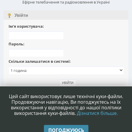
Ефірне телебачення та радіомовлення в Україні
Увійти
Ім'я користувача:
Пароль:
Скільки залишатися в системі:
Забули пароль?
Цей сайт використовує лише технічні куки-файли.
Продовжуючи навігацію, Ви погоджуєтесь на їх
використання у відповідності до нашої політики
використання куки-файлів.
Дізнатися більше.
|
|
Допомога
Умови та правила
Нагору ▲
ПОГОДЖУЮСЬ
,
SMF 2.1.4 © 2023
Simple Machines