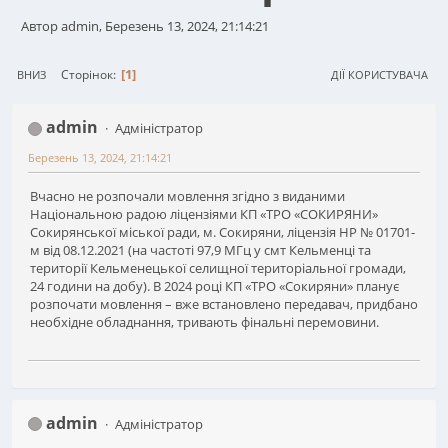
Автор admin, Березень 13, 2024, 21:14:21
1
Сторінок
ВНИЗ
ДІЇ КОРИСТУВАЧА
admin
Адміністратор
Березень 13, 2024, 21:14:21
Вчасно не розпочали мовлення згідно з виданими
Національною радою ліцензіями КП «ТРО «СОКИРЯНИ»
Сокирянської міської ради, м. Сокиряни, ліцензія НР № 01701-
м від 08.12.2021 (на частоті 97,9 МГц у смт Кельменці та
території Кельменецької селищної територіальної громади,
24 години на добу). В 2024 році КП «ТРО «Сокиряни» планує
розпочати мовлення – вже встановлено передавач, придбано
необхідне обладнання, тривають фінальні перемовини.
admin
Адміністратор