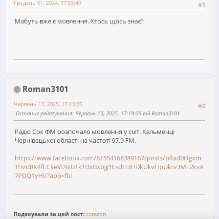
Грудень 01, 2024, 17:53:49
#1
Мабуть вже є мовлення. Хтось щось знає?
Roman3101
Червень 13, 2025, 17:13:35
#2
Останнє редагування
: Червень 13, 2025, 17:19:09 від Roman3101
Радіо Сок ФМ розпочало мовлення у смт. Кельменці
Чернівецької області на частоті 97.9 FM.
https://www.facebook.com/61554168389167/posts/pfbid0Hgxm
1hVd8K4fCCkeVc9xB1k1DxBxbjjJ1EsdH3HDkUkvHpUkrv3MT2ks9
7PDQ1yHl/?app=fbl
Подякували за цей пост:
corazon