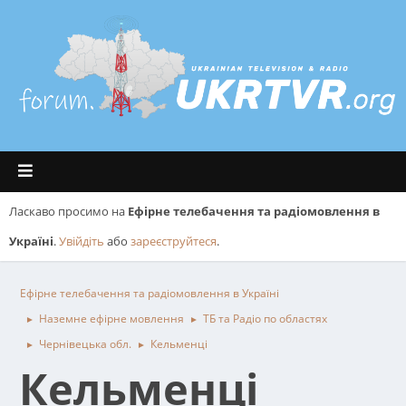
Ласкаво просимо на
Ефірне телебачення та радіомовлення в
Україні
.
Увійдіть
або
зареєструйтеся
.
Ефірне телебачення та радіомовлення в Україні
Наземне ефірне мовлення
ТБ та Радіо по областях
►
►
Чернівецька обл.
Кельменці
►
►
Кельменці