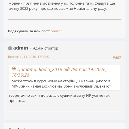
мовник припинив мовлення у м. Полонне та м. Славута ще
влітку 2022 року, про що повідомив Національну раду.
Подякували за цей пост:
corazon
admin
Адміністратор
Березень 13, 2026, 17:09:42
#407
Цитата: Radio_2019 від Лютий 19, 2026,
16:36:28
Може хтось в курсі, чому на сторінці Хмельницького в
MX-5 зник канал Ексклюзив? Вони анулювали ліцензію?
теоретично закінчилась але судячи зі звіту НР усе не так
просто....