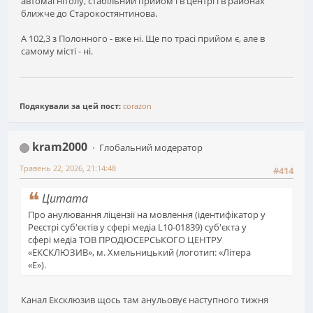
автомагнітолу, стабільний прийом і в центрі і в районах
ближче до Старокостянтинова.
А 102,3 з Полонного - вже ні. Ще по трасі прийом є, але в
самому місті - ні.
Подякували за цей пост:
corazon
kram2000
Глобальний модератор
Травень 22, 2026, 21:14:48
#414
Цитата
Про анулювання ліцензії на мовлення (ідентифікатор у
Реєстрі суб'єктів у сфері медіа L10-01839) суб'єкта у
сфері медіа ТОВ ПРОДЮСЕРСЬКОГО ЦЕНТРУ
«ЕКСКЛЮЗИВ», м. Хмельницький (логотип: «Літера
«Е»).
Канал Ексклюзив щось там анульовує наступного тижня