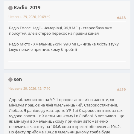
Radio_2019
Червень 29, 2026, 10:09:49
#418
Радіо Голос Надії - Чемерівці, 96,8 МГц - стереобаза вже
присутня, але в стерео перекос на правий канал
Радіо Місто - Хмельницький, 99,0 МГц - низька якість звуку
(звук неначе при низькому бітрейті)
sen
Червень 29, 2026, 12:17:10
#419
Доречі, виявив що на УР-1 працює автозміна частоти, як
мінімум працює на лінії Хмельницький, Старокостянтинів,
Любар. Я раніше думав, що то УР-1 зі Старокостянтинова так
чудово ловить і в Хмельницькому і в Любарі. А виявилось що
як мінімум в Хмельницькому приймач автоматично
перемикає частоту на 104,6, хоча в пресеті збережена 104,2.
По факту прийома 104,2 в Хмельницькому треба буде