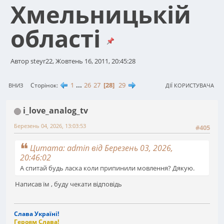
Хмельницькій
області
Автор steyr22, Жовтень 16, 2011, 20:45:28
1
...
26
27
28
29
Сторінок
ВНИЗ
ДІЇ КОРИСТУВАЧА
i_love_analog_tv
Березень 04, 2026, 13:03:53
#405
Цитата: admin від Березень 03, 2026,
20:46:02
А спитай будь ласка коли припинили мовлення? Дякую.
Написав їм , буду чекати відповідь
Слава Україні!
Героям Слава!