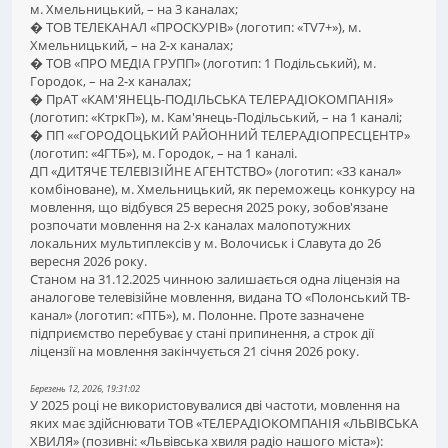
м. Хмельницький, – на 3 каналах;
� ТОВ ТЕЛЕКАНАЛ «ПРОСКУРІВ» (логотип: «TV7+»), м.
Хмельницький, – на 2-х каналах;
� ТОВ «ПРО МЕДІА ГРУПП» (логотип: 1 Подільський), м.
Городок, – на 2-х каналах;
� ПрАТ «КАМ'ЯНЕЦЬ-ПОДІЛЬСЬКА ТЕЛЕРАДІОКОМПАНІЯ»
(логотип: «КтркП»), м. Кам'янець-Подільський, – на 1 каналі;
� ПП ««ГОРОДОЦЬКИЙ РАЙОННИЙ ТЕЛЕРАДІОПРЕСЦЕНТР»
(логотип: «4ГТБ»), м. Городок, – на 1 каналі.
ДП «ДИТЯЧЕ ТЕЛЕВІЗІЙНЕ АГЕНТСТВО» (логотип: «33 канал»
комбіноване), м. Хмельницький, як переможець конкурсу на
мовлення, що відбувся 25 вересня 2025 року, зобов'язане
розпочати мовлення на 2-х каналах малопотужних
локальних мультиплексів у м. Волочиськ і Славута до 26
вересня 2026 року.
Станом на 31.12.2025 чинною залишається одна ліцензія на
аналогове телевізійне мовлення, видана ТО «Полонський ТВ-
канал» (логотип: «ПТБ»), м. Полонне. Проте зазначене
підприємство перебуває у стані припинення, а строк дії
ліцензії на мовлення закінчується 21 січня 2026 року.
Березень 12, 2026, 19:31:02
У 2025 році не використовувалися дві частоти, мовлення на
яких має здійснювати ТОВ «ТЕЛЕРАДІОКОМПАНІЯ «ЛЬВІВСЬКА
ХВИЛЯ» (позивні: «Львівська хвиля радіо нашого міста»):