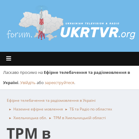
Ласкаво просимо на
Ефірне телебачення та радіомовлення в
Україні
.
Увійдіть
або
зареєструйтеся
.
Ефірне телебачення та радіомовлення в Україні
Наземне ефірне мовлення
ТБ та Радіо по областях
►
►
Хмельницька обл.
ТРМ в Хмельницькій області
►
►
ТРМ в