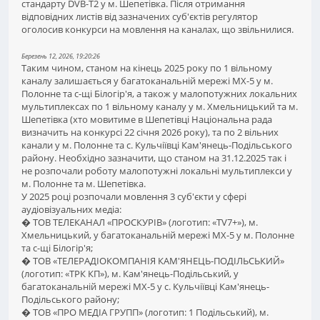
стандарту DVB-T2 у м. Шепетівка. Після отримання
відповідних листів від зазначених суб'єктів регулятор
оголосив конкурси на мовлення на каналах, що звільнилися.
Березень 12, 2026, 19:20:26
Таким чином, станом на кінець 2025 року по 1 вільному
каналу залишається у багатоканальній мережі МХ-5 у м.
Полонне та с-щі Білогір'я, а також у малопотужних локальних
мультиплексах по 1 вільному каналу у м. Хмельницький та м.
Шепетівка (хто мовитиме в Шепетівці Національна рада
визначить на конкурсі 22 січня 2026 року), та по 2 вільних
канали у м. Полонне та с. Кульчіївці Кам'янець-Подільського
району. Необхідно зазначити, що станом на 31.12.2025 так і
не розпочали роботу малопотужні локальні мультиплекси у
м. Полонне та м. Шепетівка.
У 2025 році розпочали мовлення 3 суб'єкти у сфері
аудіовізуальних медіа:
� ТОВ ТЕЛЕКАНАЛ «ПРОСКУРІВ» (логотип: «TV7+»), м.
Хмельницький, у багатоканальній мережі МХ-5 у м. Полонне
та с-щі Білогір'я;
� ТОВ «ТЕЛЕРАДІОКОМПАНІЯ КАМ'ЯНЕЦЬ-ПОДІЛЬСЬКИЙ»
(логотип: «ТРК КП»), м. Кам'янець-Подільський, у
багатоканальній мережі МХ-5 у с. Кульчіївці Кам'янець-
Подільського району;
� ТОВ «ПРО МЕДІА ГРУПП» (логотип: 1 Подільський), м.