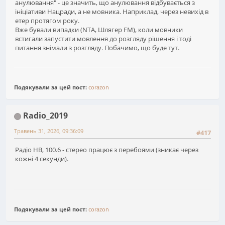
анулювання" - це значить, що анулювання відбувається з
ініціативи Нацради, а не мовника. Наприклад, через невихід в
етер протягом року.
Вже бували випадки (NTA, Шлягер FM), коли мовники
встигали запустити мовлення до розгляду рішення і тоді
питання знімали з розгляду. Побачимо, що буде тут.
Подякували за цей пост:
corazon
Radio_2019
Травень 31, 2026, 09:36:09
#417
Радіо НВ, 100.6 - стерео працює з перебоями (зникає через
кожні 4 секунди).
Подякували за цей пост:
corazon