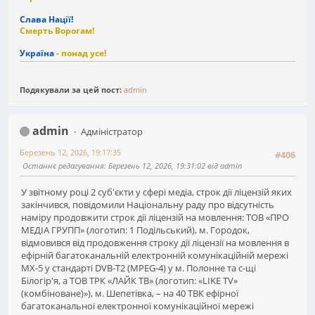
Слава Нації!
Смерть Ворогам!
Україна
- понад усе!
Подякували за цей пост:
admin
admin
Адміністратор
Березень 12, 2026, 19:17:35
#406
Останнє редагування
: Березень 12, 2026, 19:31:02 від admin
У звітному році 2 суб'єкти у сфері медіа, строк дії ліцензій яких
закінчився, повідомили Національну раду про відсутність
наміру продовжити строк дії ліцензій на мовлення: ТОВ «ПРО
МЕДІА ГРУПП» (логотип: 1 Подільський), м. Городок,
відмовився від продовження строку дії ліцензії на мовлення в
ефірній багатоканальній електронній комунікаційній мережі
МХ-5 у стандарті DVB-T2 (MPEG-4) у м. Полонне та с-щі
Білогір'я, а ТОВ ТРК «ЛАЙК ТВ» (логотип: «LIKE TV»
(комбіноване)»), м. Шепетівка, – на 40 ТВК ефірної
багатоканальної електронної комунікаційної мережі