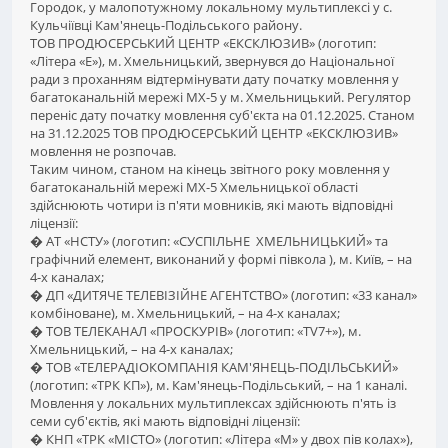
Городок, у малопотужному локальному мультиплексі у с.
Кульчіївці Кам'янець-Подільського району.
ТОВ ПРОДЮСЕРСЬКИЙ ЦЕНТР «ЕКСКЛЮЗИВ» (логотип:
«Літера «Е»), м. Хмельницький, звернувся до Національної
ради з проханням відтермінувати дату початку мовлення у
багатоканальній мережі МХ-5 у м. Хмельницький. Регулятор
переніс дату початку мовлення суб'єкта на 01.12.2025. Станом
на 31.12.2025 ТОВ ПРОДЮСЕРСЬКИЙ ЦЕНТР «ЕКСКЛЮЗИВ»
мовлення не розпочав.
Таким чином, станом на кінець звітного року мовлення у
багатоканальній мережі МХ-5 Хмельницької області
здійснюють чотири із п'яти мовників, які мають відповідні
ліцензії:
� АТ «НСТУ» (логотип: «СУСПІЛЬНЕ ХМЕЛЬНИЦЬКИЙ» та
графічний елемент, виконаний у формі півкола ), м. Київ, – на
4-х каналах;
� ДП «ДИТЯЧЕ ТЕЛЕВІЗІЙНЕ АГЕНТСТВО» (логотип: «33 канал»
комбіноване), м. Хмельницький, – на 4-х каналах;
� ТОВ ТЕЛЕКАНАЛ «ПРОСКУРІВ» (логотип: «TV7+»), м.
Хмельницький, – на 4-х каналах;
� ТОВ «ТЕЛЕРАДІОКОМПАНІЯ КАМ'ЯНЕЦЬ-ПОДІЛЬСЬКИЙ»
(логотип: «ТРК КП»), м. Кам'янець-Подільський, – на 1 каналі.
Мовлення у локальних мультиплексах здійснюють п'ять із
семи суб'єктів, які мають відповідні ліцензії:
� КНП «ТРК «МІСТО» (логотип: «Літера «М» у двох пів колах»),