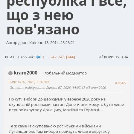
республіка і все,
що з нею
пов'язано
Автор дрон, Квітень 13, 2014, 23:23:21
1
...
242
243
244
Сторінок
ВНИЗ
ДІЇ КОРИСТУВАЧА
kram2000
Глобальний модератор
Липень 07, 2026, 11:46:09
#3645
Останнє редагування
: Липень 07, 2026, 14:07:47 від kram2000
По суті, вибори до Держдуми у вересні 2026 року на
окупованій росіянами частині Донеччини можуть бути лише
в трьох округах у Донецьку, Макіївці та Горлівці...
Те ж саме і з окупованою російськими військами
Луганщиною. Там вибори пройдуть лише в округах у