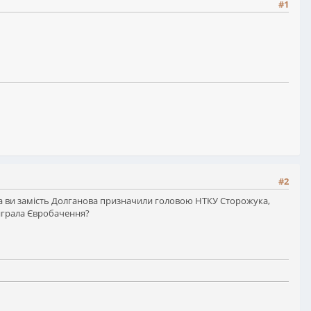
#1
#2
іга ви замість Долганова призначили головою НТКУ Сторожука,
виграла Євробачення?