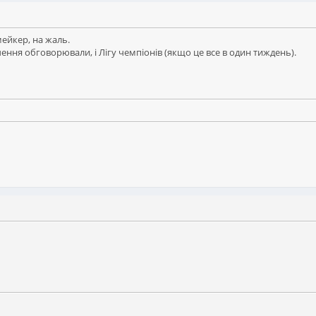
мейкер, на жаль.
чення обговорювали, і Лігу чемпіонів (якщо це все в один тиждень).