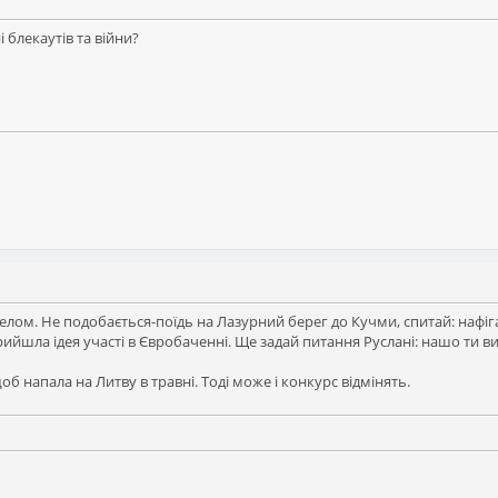
 блекаутів та війни?
пелом. Не подобається-поїдь на Лазурний берег до Кучми, спитай: наф
рийшла ідея участі в Євробаченні. Ще задай питання Руслані: нашо ти 
напала на Литву в травні. Тоді може і конкурс відмінять.