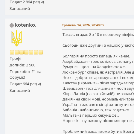
Подяк: 2 864 раз(и)
Записаний
kotenko.
Травень 14, 2026, 20:40:05
Такссс, вгадав 8 з 10 в першому півфіна
Сьогодні вже другий і з нашою участю
Болгарія ну просто капець як качає.
Профі
Азербайджан - трек хотілось стопанут
Дописів: 2 560
Румунія - щось на Хардкісс схоже.
Порохобот #1 на
Люксембург співає, як Австралія. Але
форумі:)
Чехія - добротне аранжування і вокал 
Хаястан (Вірменія) - пісня заряджає га
Подяк: 664 раз(и)
Швейцарія - тест для динамічності звук
Записаний
Кіпр і Латвія (на латвійській) не запам
Данія - на своїй мові, нормальний тре
Україна - головне в кінці витягнути го
Албанія - албанською, теж годиться.
Мальта - з перших секунд фе...
Норвегія - ну пляжну пісню ми ще не 
Проблемний вокал може бути в Болгарії