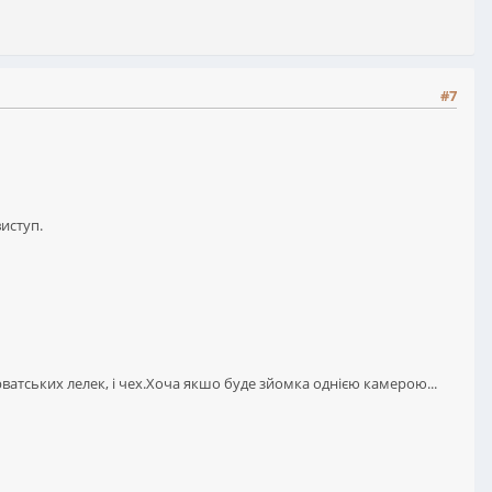
#7
виступ.
хорватських лелек, і чех.Хоча якшо буде зйомка однією камерою...