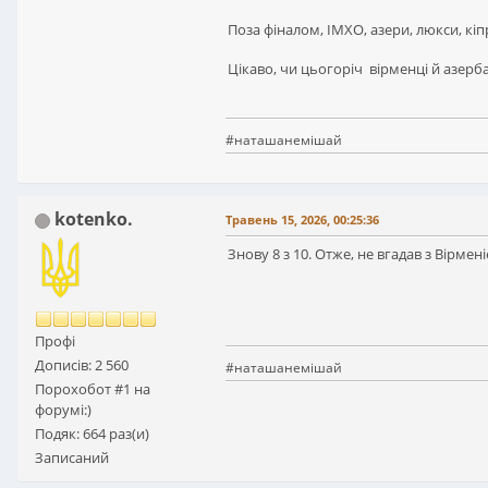
Поза фіналом, ІМХО, азери, люкси, кіп
Цікаво, чи цьогоріч вірменці й азер
#наташанемішай
kotenko.
Травень 15, 2026, 00:25:36
Знову 8 з 10. Отже, не вгадав з Вірме
Профі
Дописів: 2 560
#наташанемішай
Порохобот #1 на
форумі:)
Подяк: 664 раз(и)
Записаний