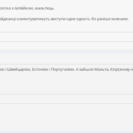
ріотка з латвійкою, мальтієць.
байджанці коментуватимуть виступи одне одного, бо раніше мовчали.
нією і Швейцарією, Естонією і Португалією. А зайшли Мальта, Кіпр(знову 