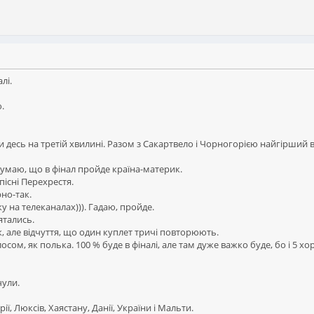
лі.
.
и десь на третій хвилині. Разом з Сакартвело і Чорногорією найгірший 
 думаю, що в фінал пройде країна-материк.
пісні Перехрестя.
рно-так.
у на телеканалах))). Гадаю, пройде.
'ятались.
к, але відчуття, що один куплет тричі повторюють.
лосом, як полька. 100 % буде в фіналі, але там дуже важко буде, бо і 5 
чули.
, Люксів, Хаястану, Данії, України і Мальти.