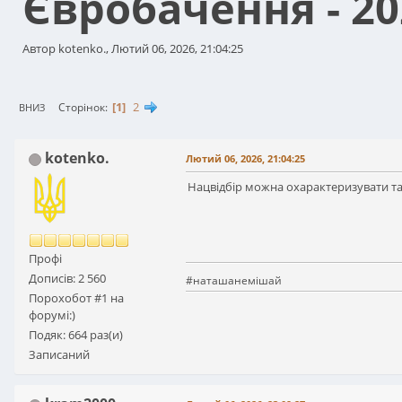
Євробачення - 202
Автор kotenko., Лютий 06, 2026, 21:04:25
1
2
Сторінок
ВНИЗ
kotenko.
Лютий 06, 2026, 21:04:25
Нацвідбір можна охарактеризувати так 
Профі
Дописів: 2 560
#наташанемішай
Порохобот #1 на
форумі:)
Подяк: 664 раз(и)
Записаний