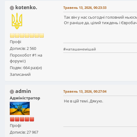
kotenko.
Травень 13, 2026, 00:23:33
Так він у нас сьогодні головний ньюс
От раніше да, цілий тиждень і Євроба
Профі
Дописів: 2 560
#наташанемішай
Порохобот #1 на
форумі:)
Подяк: 664 раз(и)
Записаний
admin
Травень 13, 2026, 00:27:04
Адміністратор
Не в цій темі. Дякую.
Профі
Дописів: 27 967