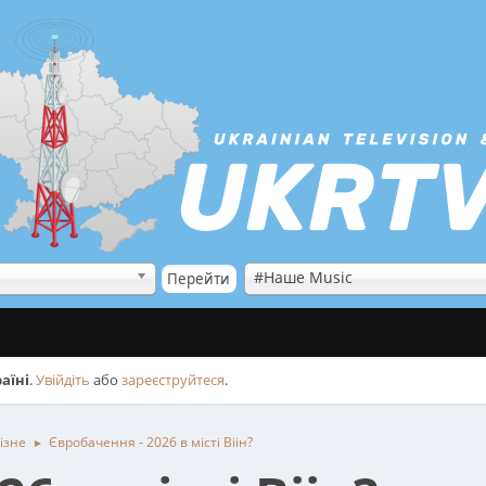
#Наше Music
аїні
.
Увійдіть
або
зареєструйтеся
.
ізне
Євробачення - 2026 в місті Віін?
►