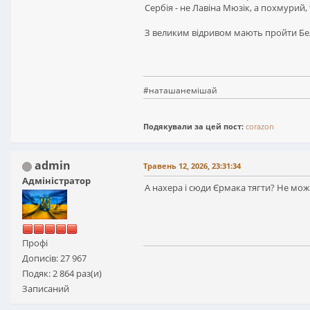
Сербія - не Лавіна Мюзік, а похмурий,
З великим відривом мають пройти Бель
#наташанемішай
Подякували за цей пост:
corazon
admin
Травень 12, 2026, 23:31:34
Адміністратор
А нахера і сюди Єрмака тягти? Не м
Профі
Дописів: 27 967
Подяк: 2 864 раз(и)
Записаний