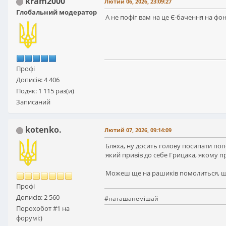
kram2000
Лютий 06, 2026, 23:09:27
Глобальний модератор
А не пофіг вам на це Є-бачення на фоні
Профі
Дописів: 4 406
Подяк: 1 115 раз(и)
Записаний
kotenko.
Лютий 07, 2026, 09:14:09
Бляха, ну досить голову посипати по
який привів до себе Грицака, якому п
Можеш ще на рашиків помолиться, щоб 
Профі
Дописів: 2 560
#наташанемішай
Порохобот #1 на
форумі:)