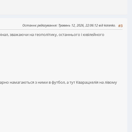
Останнє редагування
: Травень 12, 2026, 22:06:12 від kotenko.
#3
інал, зважаючи на геополітику, останнього і ювілейного
марно намагаються з ними в футбол, а тут Кварацхелія на лівому