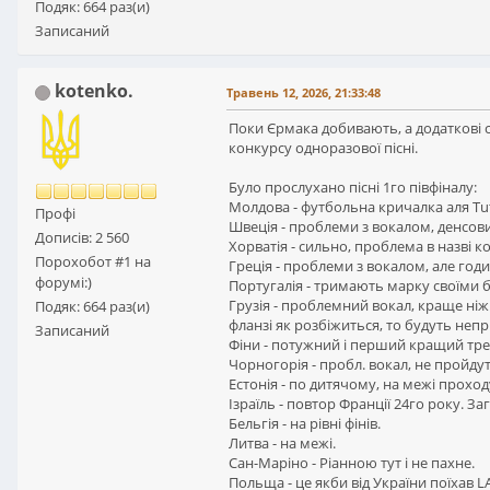
Подяк: 664 раз(и)
Записаний
kotenko.
Травень 12, 2026, 21:33:48
Поки Єрмака добивають, а додаткові с
конкурсу одноразової пісні.
Було прослухано пісні 1го півфіналу:
Молдова - футбольна кричалка аля Tutt
Профі
Швеція - проблеми з вокалом, денсови
Дописів: 2 560
Хорватія - сильно, проблема в назві ко
Порохобот #1 на
Греція - проблеми з вокалом, але годит
форумі:)
Португалія - тримають марку своїми 
Грузія - проблемний вокал, краще ніж
Подяк: 664 раз(и)
фланзі як розбіжиться, то будуть непр
Записаний
Фіни - потужний і перший кращий тре
Чорногорія - пробл. вокал, не пройдут
Естонія - по дитячому, на межі проход
Ізраїль - повтор Франції 24го року. За
Бельгія - на рівні фінів.
Литва - на межі.
Сан-Маріно - Ріанною тут і не пахне.
Польща - це якби від України поїхав L