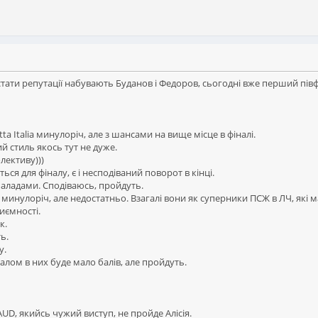
тати репутації набувають Буданов і Федоров, сьогодні вже перший півф
a Italia минулоріч, але з шансами на вище місце в фіналі.
й стиль якось тут не дуже.
лективу)))
ься для фіналу, є і несподіваний поворот в кінці.
баладами. Сподіваюсь, пройдуть.
 минулоріч, але недостатньо. Взагалі вони як суперники ПСЖ в ЛЧ, які 
иємності.
к.
ь.
у.
галом в них буде мало балів, але пройдуть.
AUD, якийсь чужий виступ, не пройде Алісія.