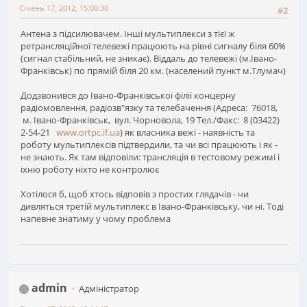
Січень 17, 2012, 15:00:30
#2
Антена з підсилювачем. Інші мультиплекси з тієї ж
ретрансляційної телевежі працюють на рівні сигналу біля 60%
(сигнал стабільний, не зникає). Віддаль до телевежі (м.Івано-
Франківськ) по прямій біля 20 км. (населений пункт м.Тлумач)
Додзвонився до Івано-Франківської філії концерну
радіомовлення, радіозв"язку та телебачення (Адреса: 76018,
м. Івано-Франківськ, вул. Чорновола, 19 Тел./Факс: 8 (03422)
2-54-21
www.ortpc.if.ua
) як власника вежі - наявність та
роботу мультиплексів підтвердили, та чи всі працюють і як -
не знають. Як там відповіли: трансляція в тестовому режимі і
їхню роботу ніхто не контролює
Хотілося б, щоб хтось відповів з простих глядачів - чи
дивляться третій мультиплекс в Івано-Франківську, чи ні. Тоді
напевне знатиму у чому проблема
admin
Адміністратор