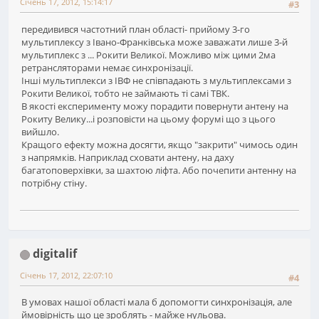
Січень 17, 2012, 15:14:17
#3
передивився частотний план області- прийому 3-го
мультиплексу з Івано-Франківська може заважати лише 3-й
мультиплекс з ... Рокити Великої. Можливо між цими 2ма
ретрансляторами немає синхронізації.
Інші мультиплекси з ІВФ не співпадають з мультиплексами з
Рокити Великої, тобто не займають ті самі ТВК.
В якості експерименту можу порадити повернути антену на
Рокиту Велику...і розповісти на цьому форумі що з цього
вийшло.
Кращого ефекту можна досягти, якщо "закрити" чимось один
з напрямків. Наприклад сховати антену, на даху
багатоповерхівки, за шахтою ліфта. Або почепити антенну на
потрібну стіну.
digitalif
Січень 17, 2012, 22:07:10
#4
В умовах нашої області мала б допомогти синхронізація, але
ймовірність що це зроблять - майже нульова.