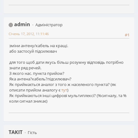
admin
Адміністратор
Січень 17, 2012, 11:11:46
#1
зміни антену/кабель на кращі.
або застосуй підсилювач
для того щоб дати якусь більш розумну відповідь потрібно
знати ряд речей.
З якого нас. пункта прийом?
Яка антена?кабель?підсилювач?
Як приймається аналог з того ж населеного пункта? (як
описати прийом аналогу є
тут
)
Як приймаються інші цифрові мультиплексі? (%сигналу, та %
коли сигнал зникає)
TAKIT
Гість