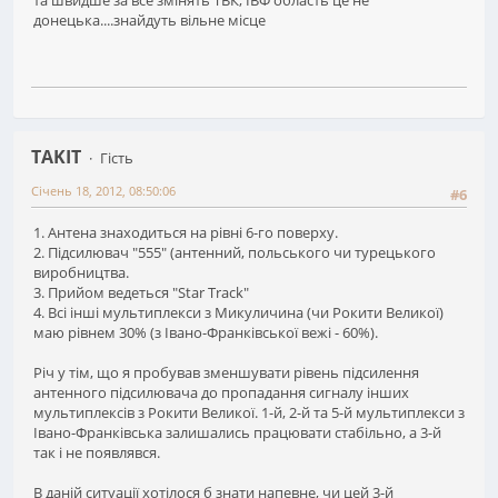
та швидше за все змінять ТВК, ІВФ область це не
донецька....знайдуть вільне місце
TAKIT
Гість
Січень 18, 2012, 08:50:06
#6
1. Антена знаходиться на рівні 6-го поверху.
2. Підсилювач "555" (антенний, польського чи турецького
виробництва.
3. Прийом ведеться "Star Track"
4. Всі інші мультиплекси з Микуличина (чи Рокити Великої)
маю рівнем 30% (з Івано-Франківської вежі - 60%).
Річ у тім, що я пробував зменшувати рівень підсилення
антенного підсилювача до пропадання сигналу інших
мультиплексів з Рокити Великої. 1-й, 2-й та 5-й мультиплекси з
Івано-Франківська залишались працювати стабільно, а 3-й
так і не появлявся.
В даній ситуації хотілося б знати напевне, чи цей 3-й