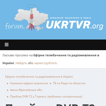
Ласкаво просимо на
Ефірне телебачення та радіомовлення в
Україні
.
Увійдіть
або
зареєструйтеся
.
Ефірне телебачення та радіомовлення в Україні
Наземне ефірне мовлення
ТБ та Радіо по областях
►
►
Івано-Франківська обл.
►
Прийом DVB-T2 у Тлумачі, проблеми синхронизації
►