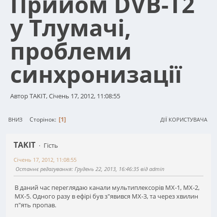
Прийом DVB-T2
у Тлумачі,
проблеми
синхронизації
Автор TAKIT, Січень 17, 2012, 11:08:55
1
Сторінок
ВНИЗ
ДІЇ КОРИСТУВАЧА
TAKIT
Гість
Січень 17, 2012, 11:08:55
Останнє редагування
: Грудень 22, 2013, 16:46:35 від admin
В даний час переглядаю канали мультиплексорів МХ-1, МХ-2,
МХ-5. Одного разу в ефірі був з"явився МХ-3, та через хвилин
п"ять пропав.