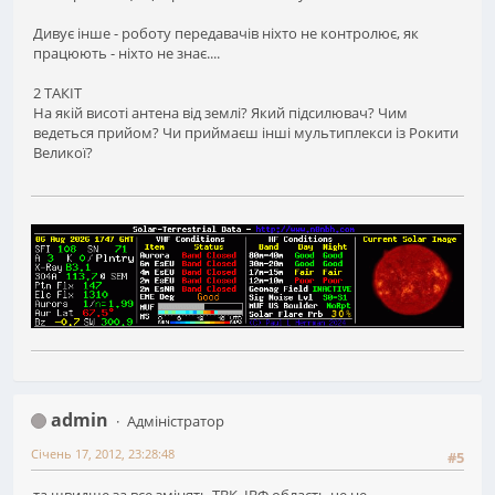
Дивує інше - роботу передавачів ніхто не контролює, як
працюють - ніхто не знає....
2 ТАКІТ
На якій висоті антена від землі? Який підсилювач? Чим
ведеться прийом? Чи приймаєш інші мультиплекси із Рокити
Великої?
admin
Адміністратор
Січень 17, 2012, 23:28:48
#5