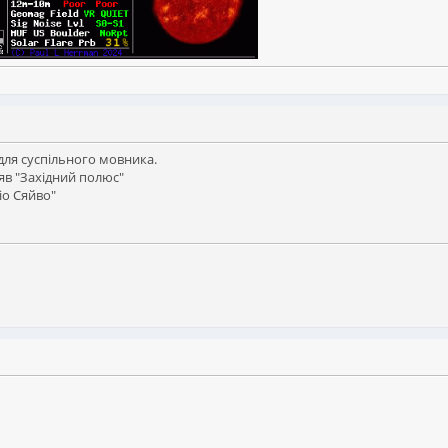
 для суспільного мовника.
ляв "Західний полюс"
іо Сяйво"