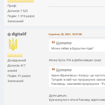
Профі
Дописів: 7 525
Подяк: 1 319 раз(и)
Записаний
digitalif
Серпень 28, 2021, 18:31:06
Цитата
Може сяйво в Бурштин піде?
Може бути, РАІ в Дебеславцях грає)
Досвідчений
Дописів: 417
Цитата
eses64
Івано-Франківськ і Калуш- це частот
Подяк: 51 раз(и)
Татарів- в свій час прорахунок замо
Записаний
Раковець- замовляв прорахунок "Ра
Дуже дякую.
Був минулого літа в Раковці, відпочи