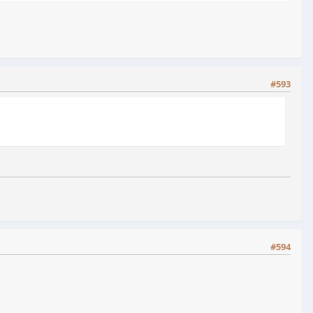
#593
#594