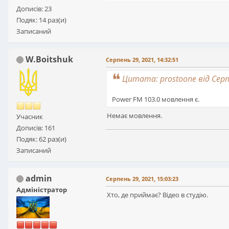
Дописів: 23
Подяк: 14 раз(и)
Записаний
W.Boitshuk
Серпень 29, 2021, 14:32:51
Цитата: prostoone від Серп
Power FM 103.0 мовлення є.
Немає мовлення.
Учасник
Дописів: 161
Подяк: 62 раз(и)
Записаний
admin
Серпень 29, 2021, 15:03:23
Адміністратор
Хто, де приймає? Відео в студію.