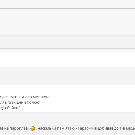
и для суспільного мовника.
вляв "Західний полюс"
діо Сяйво"
вав на пароплаві
, наскільки пам'ятаю - Гарасимів добивав до тієї мі