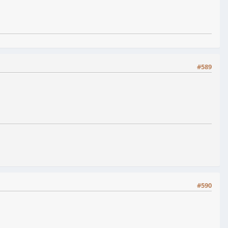
#589
#590