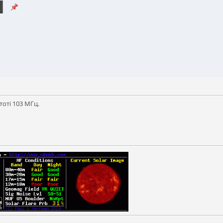
і
оті 103 МГц.