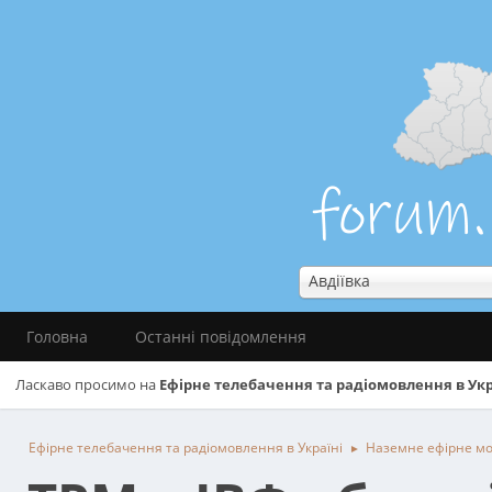
Авдіївка
Головна
Останні повідомлення
Ласкаво просимо на
Ефірне телебачення та радіомовлення в Укр
Ефірне телебачення та радіомовлення в Україні
Наземне ефірне м
►