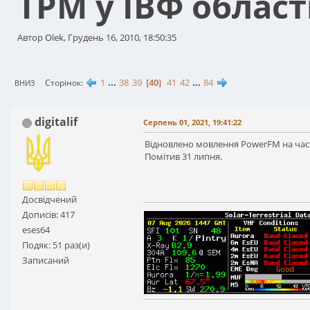
ТРМ у ІВФ област
Автор Olek, Грудень 16, 2010, 18:50:35
1
...
38
39
40
41
42
...
84
Сторінок
ВНИЗ
digitalif
Серпень 01, 2021, 19:41:22
Відновлено мовлення PowerFM на част
Помітив 31 липня.
Досвідчений
Дописів: 417
eses64
Подяк: 51 раз(и)
Записаний