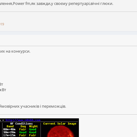
влення,Power fm,як завжди,у своєму репертуарі,вічні глюки.
019
них на конкурси.
Вт
 кВт
ймовірних учасників і переможців.