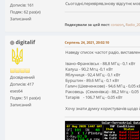
Сьогодні,перевіряв,знову відсутнє мо
Дописів: 161
Подяк: 62 раз(и)
Записаний
Подякували за цей пост:
corazon
,
Radio_2
digitalif
Серпень 24, 2021, 20:02:10
Наведу список частот радіо, виставле
Івано-Франківськ - 88,8 МГц - 0,1 кВт
Калуш - 90,2 Мгц -0,1 кВт
Яблуниця - 92,4 МГц - 0,1 кВт
Досвідчений
Бурштин - 89,6 МГц - 0,1 кВт
Дописів: 417
Галич (Шевченкове) - 94,6 МГц - 0,05 к
eses64
Раковець (Семенівка) - 88,2 Мгц - 0,05
Татарів - 106,7 МГц - 0,05 кВт
Подяк: 51 раз(и)
Записаний
Хочу знати думку користувачів щодо 