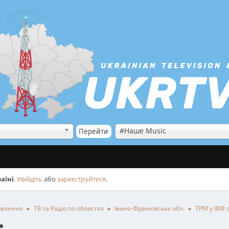
#Наше Music
аїні
.
Увійдіть
або
зареєструйтеся
.
овлення
ТБ та Радіо по областях
Івано-Франківська обл.
ТРМ у ІВФ 
►
►
►