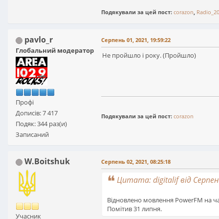
Подякували за цей пост:
corazon
,
Radio_2
pavlo_r
Серпень 01, 2021, 19:59:22
Глобальний модератор
Не пройшло і року. (Пройшло)
Профі
Дописів: 7 417
Подякували за цей пост:
corazon
Подяк: 344 раз(и)
Записаний
W.Boitshuk
Серпень 02, 2021, 08:25:18
Цитата: digitalif від Серпен
Відновлено мовлення PowerFM на ча
Помітив 31 липня.
Учасник