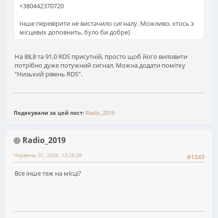
+380442370720
Інше перевірити не вистачило сигналу. Можливо, хтось з
місцевих доповнить, було би добре)
На 88,8 та 91,0 RDS присутній, просто щоб його виловити
потрібно дуже потужний сигнал. Можна додати помітку
"Низький рівень RDS".
Подякували за цей пост:
Radio_2019
Radio_2019
Червень 01, 2026, 13:25:28
#1243
Все інше теж на місці?