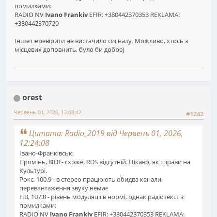
помилками:
RADIO NV
Ivano Frankiv
EFIR: +380442370353 REKLAMA:
+380442370720
Інше перевірити не вистачило сигналу. Можливо, хтось з
місцевих доповнить, було би добре)
orest
Червень 01, 2026, 13:08:42
#1242
Цитата: Radio_2019 від Червень 01, 2026,
12:24:08
Івано-Франківськ:
Промінь, 88.8 - схоже, RDS відсутній. Цікаво, як справи на
Культурі.
Рокс, 100.9 - в стерео працюють обидва канали,
перевантаження звуку немає
НВ, 107.8 - рівень модуляції в нормі, однак радіотекст з
помилками:
RADIO NV
Ivano Frankiv
EFIR: +380442370353 REKLAMA: