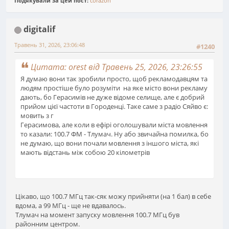
Подякували за цей пост:
corazon
digitalif
Травень 31, 2026, 23:06:48
#1240
Цитата: orest від Травень 25, 2026, 23:26:55
Я думаю вони так зробили просто, щоб рекламодавцям та
людям простіше було розуміти на яке місто вони рекламу
дають, бо Герасимів не дуже відоме селище, але є добрий
прийом цієї частоти в Городенці. Таке саме з радіо Сяйво є:
мовить з г
Герасимова, але коли в ефірі оголошували міста мовлення
то казали: 100.7 ФМ - Тлумач. Ну або звичайна помилка, бо
не думаю, що вони почали мовлення з іншого міста, які
мають відстань між собою 20 кілометрів
Цікаво, що 100.7 МГц так-сяк можу прийняти (на 1 бал) в себе
вдома, а 99 МГц - ще не вдавалось.
Тлумач на момент запуску мовлення 100.7 МГц був
районним центром.