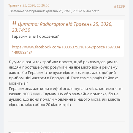
Травень 25, 2026, 23:26:55
#1239
Останнє редагування
: Травень 25, 2026, 23:30:37 від orest
Цитата: Radioraptor від Травень 25, 2026,
23:14:30
Гарасимів чи Городенка?
https://www.facebook.com/100063753181642/posts/1597034
149098343/
Я думаю вони так зробили просто, щоб рекламодавцям та
людям простіше було розуміти на яке місто вони рекламу
дають, бо Герасимів не дуже відоме селище, але є добрий
прийом цієї частоти в Городенці. Таке саме з радіо Сяйво є:
мовить з г
Герасимова, але коли в ефірі оголошували міста мовлення то
казали: 100.7 ФМ - Тлумач. Ну або звичайна помилка, бо не
думаю, що вони почали мовлення з іншого міста, які мають
відстань між собою 20 кілометрів