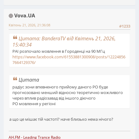
Vova.UA
Квітень 21, 2026, 21:36:08
#1233
Цитата: BanderaTV від Квітень 21, 2026,
15:40:34
РАІ розпочало мовлення в Городенці на 90 МГц
https://www.facebook.com/61553881300908/posts/12224856
7664129376/
Цитата
радіус зони впевненого прийому даного РО буде
прогнозовано менший відносно теоретично можливого
через вплив радіозавад від іншого діючого
РО мовлення у регіоні
а що це мішає тій частоті? наче близько нема нічого?
AH.FM
- Leading Trance Radio