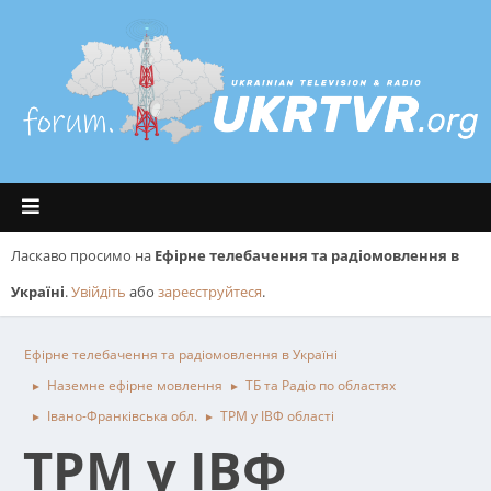
Ласкаво просимо на
Ефірне телебачення та радіомовлення в
Україні
.
Увійдіть
або
зареєструйтеся
.
Ефірне телебачення та радіомовлення в Україні
Наземне ефірне мовлення
ТБ та Радіо по областях
►
►
Івано-Франківська обл.
ТРМ у ІВФ області
►
►
ТРМ у ІВФ