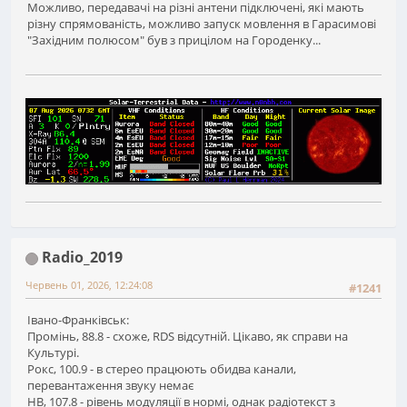
Можливо, передавачі на різні антени підключені, які мають
різну спрямованість, можливо запуск мовлення в Гарасимові
"Західним полюсом" був з прицілом на Городенку...
Radio_2019
Червень 01, 2026, 12:24:08
#1241
Івано-Франківськ:
Промінь, 88.8 - схоже, RDS відсутній. Цікаво, як справи на
Культурі.
Рокс, 100.9 - в стерео працюють обидва канали,
перевантаження звуку немає
НВ, 107.8 - рівень модуляції в нормі, однак радіотекст з