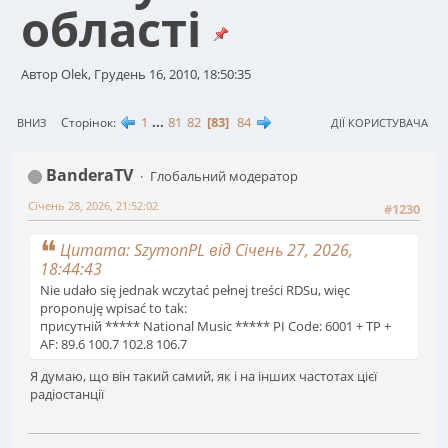
області
Автор Olek, Грудень 16, 2010, 18:50:35
1
...
81
82
83
84
Сторінок
ВНИЗ
ДІЇ КОРИСТУВАЧА
BanderaTV
Глобальний модератор
Січень 28, 2026, 21:52:02
#1230
Цитата: SzymonPL від Січень 27, 2026,
18:44:43
Nie udało się jednak wczytać pełnej treści RDSu, więc
proponuję wpisać to tak:
присутній ***** National Music ***** PI Code: 6001 + TP +
AF: 89.6 100.7 102.8 106.7
Я думаю, що він такий самий, як і на інших частотах цієї
радіостанції