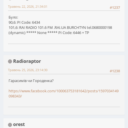
Травень 22, 2026, 21:34:01
#1237
Було:
90,6: PI Code: 6434
101,6: RAI RADIO 101.6 FM .RAI.UA BURCHTYN tel.0680000198
(dynamic) ***** None ***** PI Code: 6446 + TP
Radioraptor
Травень 25, 2026, 23:14:30
#1238
Гарасимів чи Городенка?
https://www.facebook.com/100063753181642/posts/1597034149
098343/
orest