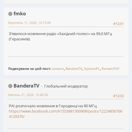
fmko
Березень 11, 2026, 16:13:44
#1231
Зʼявилося мовлення радіо «Західний полюс» на 99,0 МГц
(Герасимів).
Подякували за цей пост:
corazon
,
BanderaTV
,
SzymonPL
,
Roman3101
BanderaTV
Глобальний модератор
Квітень 21, 2026, 15:40:34
#1232
РАІ розпочало мовлення в Городенці на 90 МГц
https://www.facebook.com/61553881300908/posts/12224856766
4129376/