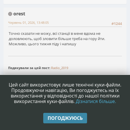
orest
Червень 01, 2026, 13:48:05
#1244
Точно сказати не можу, всі станції в мене вдома не
доловлюють, щоб зловити більше треба на гору йти.
Можливо, цього тижня піду і напишу
Подякували за цей пост:
Radio_2019
1
...
81
82
83
84
Сторінок
НАГОРУ
ДІЇ КОРИСТУВАЧА
Цей сайт використовує лише технічні куки-файли.
Продовжуючи навігацію, Ви погоджуєтесь на їх
використання у відповідності до нашої політики
використання куки-файлів.
Дізнатися більше.
|
|
Допомога
Умови та правила
Нагору ▲
ПОГОДЖУЮСЬ
,
SMF 2.1.4 © 2023
Simple Machines
|
Simple Audio Video Embedder
idesignSMF