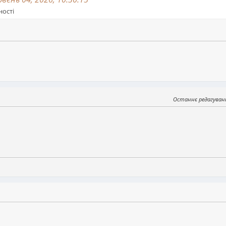
ності
Останнє редагуван