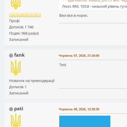
Люкс ФМ, 103.8 - низький рівень гуч
Вже все в нормі.
Профі
Дописів: 1 746
Подяк: 968 раз(и)
Записаний
fank
Червень 07, 2026, 21:26:00
Test
Новачок на премодерації
Дописів: 1
Записаний
pati
Червень 08, 2026, 12:38:30