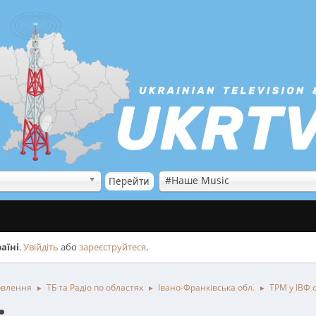
#Наше Music
аїні
.
Увійдіть
або
зареєструйтеся
.
овлення
ТБ та Радіо по областях
Івано-Франківська обл.
ТРМ у ІВФ 
►
►
►