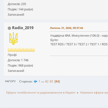
Дописів: 235
Подяк: 144 раз(и)
Записаний
Radio_2019
Липень 31, 2026, 09:37:44
Надвірна ФМ, Микуличин (106.0) - нара
Було:
TEST RDS / TEST 3 / TEST 2 / TEST 1 / 
Профі
Дописів: 1 746
Подяк: 968 раз(и)
Записаний
1
...
82
83
84
Сторінок
НАГОРУ
Ефірне телебачення та радіомовлення в Україні
Наземне ефірне м
►