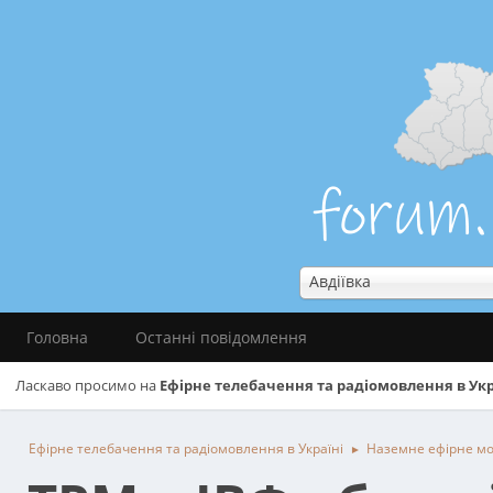
Авдіївка
Головна
Останні повідомлення
Ласкаво просимо на
Ефірне телебачення та радіомовлення в Укр
Ефірне телебачення та радіомовлення в Україні
Наземне ефірне м
►