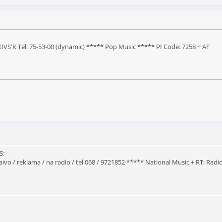
'K Tel: 75-53-00 (dynamic) ***** Pop Music ***** PI Code: 7258 + AF
S:
ivo / reklama / na radio / tel 068 / 9721852 ***** National Music + RT: Radio