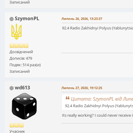
Записаний
SzymonPL
Липень 26, 2026, 13:23:37
92.4 Radio Zakhidnyi Polyus (Yablunytsia
Досвідчений
Дописів: 479
Подяк: 514 раз(и)
Записаний
wd613
Липень 27, 2026, 19:12:25
Цитата: SzymonPL від Липен
92.4 Radio Zakhidnyi Polyus (Yablunyts
Its really working? I could never receive
Учасник