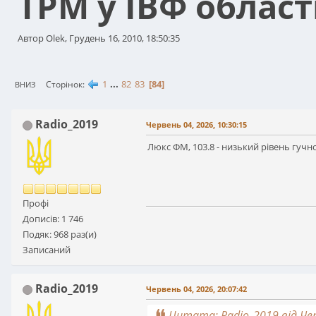
ТРМ у ІВФ област
Автор Olek, Грудень 16, 2010, 18:50:35
1
...
82
83
84
Сторінок
ВНИЗ
Radio_2019
Червень 04, 2026, 10:30:15
Люкс ФМ, 103.8 - низький рівень гучно
Профі
Дописів: 1 746
Подяк: 968 раз(и)
Записаний
Radio_2019
Червень 04, 2026, 20:07:42
Цитата: Radio_2019 від Чер