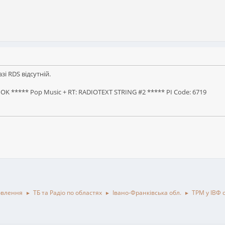
зі RDS відсутній.
RDS OK ***** Pop Music + RT: RАDIOTEXT STRING #2 ***** PI Code: 6719
овлення
ТБ та Радіо по областях
Івано-Франківська обл.
ТРМ у ІВФ 
►
►
►