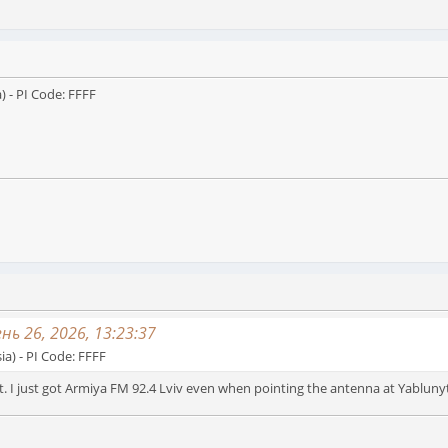
) - PI Code: FFFF
ь 26, 2026, 13:23:37
ia) - PI Code: FFFF
 it. I just got Armiya FM 92.4 Lviv even when pointing the antenna at Yablunyt