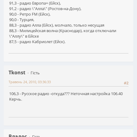
91,3 - радио Европа+ (Ейск),
91,2 - радио \"Алла\" (Ростов-на-Дону),
90,0 - Ретро FM (Ейск),
90,0 - Турция,
88,3 - радио Алла (Ейск), молчало, только несущая
88,3 - Милицейская волна (Краснодар), когда отключали
\"Аллу\" в Ейске
87,5 - радио Кабриолет (Ейск).
Tkonst
Гість
Травень 24, 2010, 03:36:33
#2
106,3 - Русское радио -откуда??? Неточная настройка 106.40
Керчь.
Владос
Гість