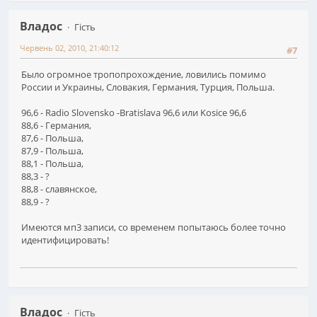
Владос
Гість
Червень 02, 2010, 21:40:12
#7
Было огромное тропопрохождение, ловились помимо
России и Украины, Словакия, Германия, Турция, Польша.
96,6 - Radio Slovensko -Bratislava 96,6 или Kosice 96,6
88,6 - Германия,
87,6 - Польша,
87,9 - Польша,
88,1 - Польша,
88,3 - ?
88,8 - славянское,
88,9 - ?
Имеются мп3 записи, со временем попытаюсь более точно
идентифицировать!
Владос
Гість