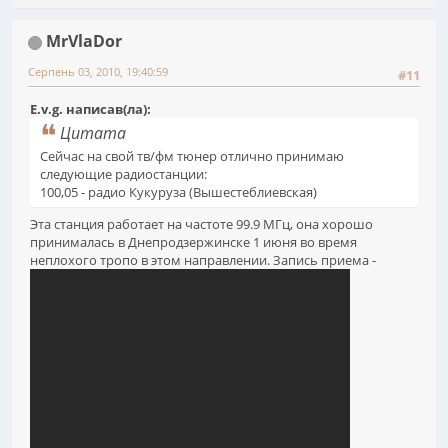
MrVlaDor
Серпень 03, 2010, 19:40:59
#11
E.v.g. написав(ла):
Цитата
Сейчас на свой тв/фм тюнер отлично принимаю
следующие радиостанции:
100,05 - радио Кукуруза (Вышестеблиевская)
Эта станция работает на частоте 99.9 МГц, она хорошо
принималась в Днепродзержинске 1 июня во время
неплохого тропо в этом направлении. Запись приема -