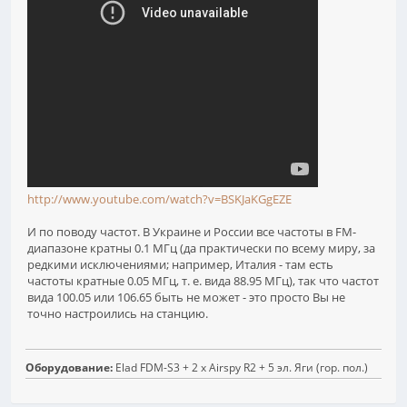
http://www.youtube.com/watch?v=BSKJaKGgEZE
И по поводу частот. В Украине и России все частоты в FM-
диапазоне кратны 0.1 МГц (да практически по всему миру, за
редкими исключениями; например, Италия - там есть
частоты кратные 0.05 МГц, т. е. вида 88.95 МГц), так что частот
вида 100.05 или 106.65 быть не может - это просто Вы не
точно настроились на станцию.
Оборудование:
Elad FDM-S3 + 2 х Airspy R2 + 5 эл. Яги (гор. пол.)