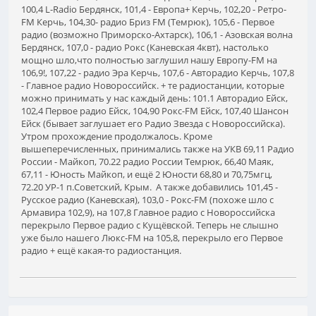
100,4 L-Radio Бердянск, 101,4 - Европа+ Керчь, 102,20 - Ретро-
FM Керчь, 104,30- радио Бриз FM (Темрюк), 105,6 - Первое
радио (возможно Приморско-Ахтарск), 106,1 - Азовская волна
Бердянск, 107,0 - радио Рокс (Каневская 4квт), настолько
мощно шло,что полностью заглушил нашу Европу-FM на
106,9!, 107,22 - радио Эра Керчь, 107,6 - Авторадио Керчь, 107,8
- Главное радио Новороссийск. + те радиостанции, которые
можно принимать у нас каждый день: 101.1 Авторадио Ейск,
102,4 Первое радио Ейск, 104,90 Рокс-FM Ейск, 107,40 Шансон
Ейск (бывает заглушает его Радио Звезда с Новороссийска).
Утром прохождение продолжалось. Кроме
вышеперечисленных, принимались также на УКВ 69,11 Радио
России - Майкоп, 70.22 радио России Темрюк, 66,40 Маяк,
67,11 - Юность Майкоп, и ещё 2 Юности 68,80 и 70,75мгц,
72.20 УР-1 п.Советский, Крым. А также добавились 101,45 -
Русское радио (Каневская), 103,0 - Рокс-FM (похоже шло с
Армавира 102,9), на 107,8 Главное радио с Новороссийска
перекрыло Первое радио с Кущёвской. Теперь не слышно
уже было нашего Люкс-FM на 105,8, перекрыло его Первое
радио + ещё какая-то радиостанция.