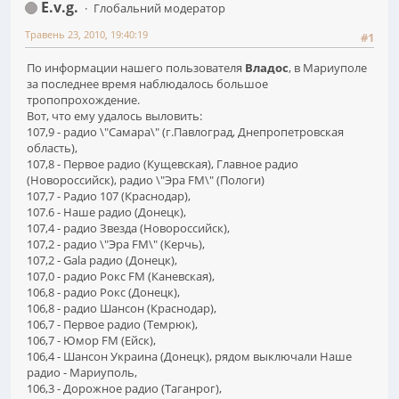
E.v.g.
Глобальний модератор
Травень 23, 2010, 19:40:19
#1
По информации нашего пользователя
Владос
, в Мариуполе
за последнее время наблюдалось большое
тропопрохождение.
Вот, что ему удалось выловить:
107,9 - радио \"Самара\" (г.Павлоград, Днепропетровская
область),
107,8 - Первое радио (Кущевская), Главное радио
(Новороссийск), радио \"Эра FM\" (Пологи)
107,7 - Радио 107 (Краснодар),
107.6 - Наше радио (Донецк),
107,4 - радио Звезда (Новороссийск),
107,2 - радио \"Эра FM\" (Керчь),
107,2 - Gala радио (Донецк),
107,0 - радио Рокс FM (Каневская),
106,8 - радио Рокс (Донецк),
106,8 - радио Шансон (Краснодар),
106,7 - Первое радио (Темрюк),
106,7 - Юмор FM (Ейск),
106,4 - Шансон Украина (Донецк), рядом выключали Наше
радио - Мариуполь,
106,3 - Дорожное радио (Таганрог),