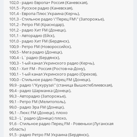
102,0 - радио Европа+ Россия (Каневская),
101,5 - Русское радио (Каневская),
101,4 - Европа Плюс Украина (Керчь),
101,3 - Стильное радио \"Перец FM\" (Запорожье),
101,2 - Ретро FM (Краснодар),
101,2 - радио Хит FM (Донецк),
101,1 - Авторадио (Ейск),
101,0 - радио Хит FM (Бердянск),
100,9 - Ретро FM (Новороссийск),
100,5 - Мега радио (Донецк),
100,4 - L`радио (Бердянск),
100,3 - 1-ый канал Укринского радио (Керчь),
100,1 - Хит FM - Россия (Ростов-на-Дону),
100,1 - 1-ый канал Укринского радио (Орехов),
100,0 - Стильное радио Перец FM (Донецк),
99,9 - радио \"Кукуруза\" (станица Вышестеблиевская),
99,4 - радио Шарманка (Донецк),
99,3 - Авторадио (Запорожье),
99,1 - Ретро FM (Мелитополь),
99,0 - радио Эра FM (Донецк),
96,1 - Люкс FM (Донецк), плохо
92,3 - L`радио (Донецк) плохо,
91,6 - Стильное радио Перец FM - Ровеньки (Луганская
область)
91,5 - радио Ретро FM Украина (Бердянск),