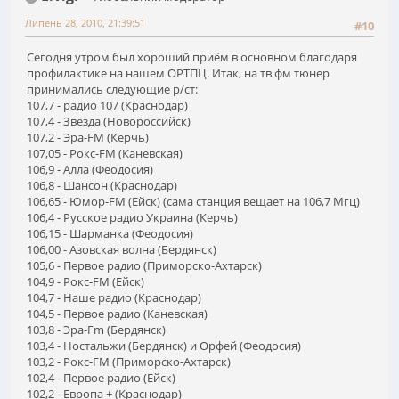
Липень 28, 2010, 21:39:51
#10
Сегодня утром был хороший приём в основном благодаря
профилактике на нашем ОРТПЦ. Итак, на тв фм тюнер
принимались следующие р/ст:
107,7 - радио 107 (Краснодар)
107,4 - Звезда (Новороссийск)
107,2 - Эра-FM (Керчь)
107,05 - Рокс-FM (Каневская)
106,9 - Алла (Феодосия)
106,8 - Шансон (Краснодар)
106,65 - Юмор-FM (Ейск) (сама станция вещает на 106,7 Мгц)
106,4 - Русское радио Украина (Керчь)
106,15 - Шарманка (Феодосия)
106,00 - Азовская волна (Бердянск)
105,6 - Первое радио (Приморско-Ахтарск)
104,9 - Рокс-FM (Ейск)
104,7 - Наше радио (Краснодар)
104,5 - Первое радио (Каневская)
103,8 - Эра-Fm (Бердянск)
103,4 - Ностальжи (Бердянск) и Орфей (Феодосия)
103,2 - Рокс-FM (Приморско-Ахтарск)
102,4 - Первое радио (Ейск)
102,2 - Европа + (Краснодар)