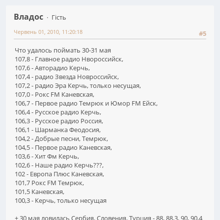
Владос
Гість
Червень 01, 2010, 11:20:18
#5
Что удалось поймать 30-31 мая
107,8 - Главное радио Нвороссийск,
107,6 - Авторадио Керчь,
107,4 - радио Звезда Новроссийск,
107,2 - радио Эра Керчь, только несущая,
107,0 - Рокс FM Каневская,
106,7 - Первое радио Темрюк и Юмор FM Ейск,
106,4 - Русское радио Керчь,
106,3 - Русское радио Россия,
106,1 - Шарманка Феодосия,
104,2 - Добрые песни, Темрюк,
104,5 - Первое радио Каневская,
103,6 - Хит Фм Керчь,
102,6 - Наше радио Керчь???,
102 - Европа Плюс Каневская,
101,7 Рокс FM Темрюк,
101,5 Каневская,
100,3 - Керчь, только несущая
+ 30 мая ловилась Сербия, Словения, Турция - 88, 88,3, 90, 90,4