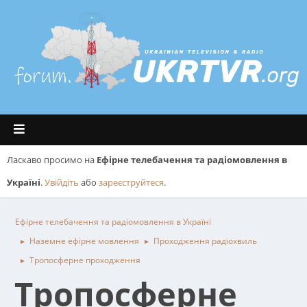
Ласкаво просимо на
Ефірне телебачення та радіомовлення в
Україні
.
Увійдіть
або
зареєструйтеся
.
Ефірне телебачення та радіомовлення в Україні
Наземне ефірне мовлення
Проходження радіохвиль
►
►
Тропосферне проходження
►
Тропосферне