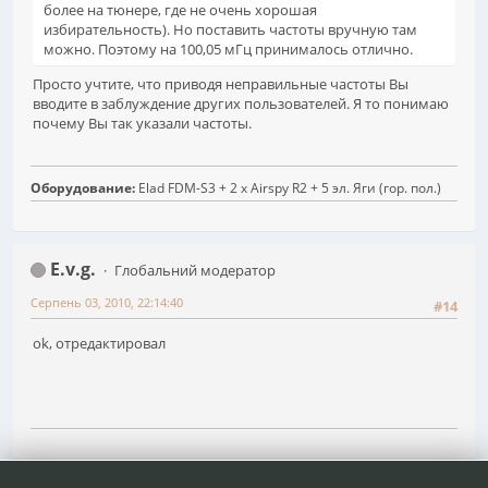
более на тюнере, где не очень хорошая
избирательность). Но поставить частоты вручную там
можно. Поэтому на 100,05 мГц принималось отлично.
Просто учтите, что приводя неправильные частоты Вы
вводите в заблуждение других пользователей. Я то понимаю
почему Вы так указали частоты.
Оборудование:
Elad FDM-S3 + 2 х Airspy R2 + 5 эл. Яги (гор. пол.)
E.v.g.
Глобальний модератор
Серпень 03, 2010, 22:14:40
#14
ok, отредактировал
1
2
3
...
138
Сторінок
НАГОРУ
ДІЇ КОРИСТУВАЧА