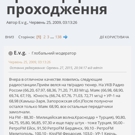
проходження
Автор E.v.g., Червень 25, 2009, 03:13:26
1
2
3
...
138
Сторінок
ВНИЗ
ДІЇ КОРИСТУВАЧА
E.v.g.
Глобальний модератор
Червень 25, 2009, 03:13:26
Останнє редагування
: Серпень 27, 2015, 20:34:17 від admin
Вчера в отличном качестве ловились следующие
радиостанции.Приём велся на тв/радио тюнер. На УКВ Радио
России (66,20, 67.97, 68,36, 71,20, 71,83 Мгц), Маяк (66,98, 68,90,
69,74, 67,19), Юность (66,74, 67,76, 71,03, 72,71 мгц) + УР-1 на
68,98 (Камыш-Заря, Запорожская обл.)После полуночи
остался только Маяк 68,90, все остальные передатчики
замолчали.
На FM - 88,30 - Милицейская волна,Краснодар + Турция), 90,80,
94,75, 95,80, 96,85, 97,30 и еще пару штук - тоже Турция, 90,00 -
РетроFM Ейск, 91,50 РетроFM Бердянск, 99,10 - РетроFM
Мелитополь, 100,10 - KissFM Феодосия, 103,0 - УР-1 Керчь,