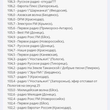
106,3 - Русское радио -откуда???
106,2 - Европа Плюс (Запорожье),
106,1 - радио \"Шарманка\" (Феодосия),
106,0 - Азовская волна (Беодянск),
106,0 - DFM (Краснодар),
105,7 - Электрон FM (Крымск),
105,6 - Первое радио (Приморско-Ахтарск),
105,5 - Best FM (Донецк),
104,9 - радио Рокс FM (Ейск),
104,9 - Первое радио (Новороссийск),
104,7 - Русское радио (Донецк),
104,7 - Наше радио (Краснодар),
104,5 - Первое радио (Каневская),
104,3 - радио \"Ностальжи\" (Пологи),
104,3 - радио Русское радио (Тихорецк),
104,2 - радио На Земле Таманской / Добрые песни (Темрюк),
103,8 - радио \"Эра FM\" (Бердянск),
103,7 - радио 7 (Краснодар),
103,4 - радио \"Ностальжи\" (Запорожье), эфир отставал от
Пологов на секунд 25
103,0 - Милицейская волна (Ейск),
102,6 - радио Мелодия (Донецк),
102,4 - радио Рокс FM (Новороссийск)
102,4 - Первое радио (Ейск),
102,2 - радио Европа+ Россия (Краснодар),