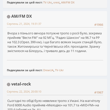
Подякували за цей пост:
TV-Ukr
,
orest
,
AM/FM DX
AM/FM DX
Серпень 21, 2024, 19:31:37
#1966
Вчора з пізнього вечора потужне тропо з росії було, зокрема
прийняв "Вести FM" на 92 МГц, "Радио Шансон" на 96.7 та РР
на 102.3 (Орел, 399 км), і ще багато всяких інших станцій було,
також Житомирська та Чернігівська обл. проходили. Зранку
змістилося на Білорусь, і тривало десь до 11 години.
Подякували за цей пост:
DrewUA
,
TV-Ukr
vetal-rock
Серпень 22, 2024, 20:00:10
#1967
Сьогодні по обіді було невелике тропо з Умані. На магнітолу
Ford 6000 Audio прийняв «Мелодію» на 101,7 та «MID-FM» на
103,4 (обидві на 3+, 4-).