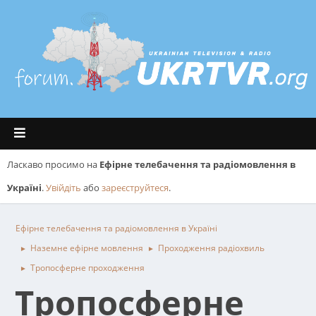
Ласкаво просимо на
Ефірне телебачення та радіомовлення в
Україні
.
Увійдіть
або
зареєструйтеся
.
Ефірне телебачення та радіомовлення в Україні
Наземне ефірне мовлення
Проходження радіохвиль
►
►
Тропосферне проходження
►
Тропосферне