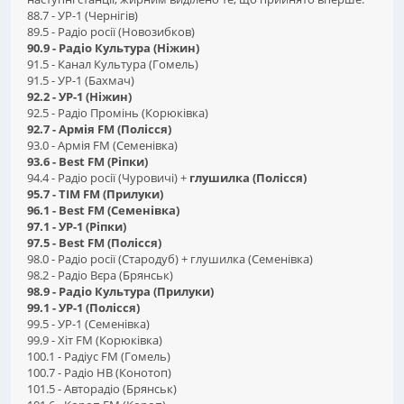
88.7 - УР-1 (Чернігів)
89.5 - Радіо росії (Новозибков)
90.9 - Радіо Культура (Ніжин)
91.5 - Канал Культура (Гомель)
91.5 - УР-1 (Бахмач)
92.2 - УР-1 (Ніжин)
92.5 - Радіо Промінь (Корюківка)
92.7 - Армія FM (Полісся)
93.0 - Армія FM (Семенівка)
93.6 - Best FM (Ріпки)
94.4 - Радіо росії (Чуровичі) +
глушилка (Полісся)
95.7 - ТІМ FM (Прилуки)
96.1 - Best FM (Семенівка)
97.1 - УР-1 (Ріпки)
97.5 - Best FM (Полісся)
98.0 - Радіо росії (Стародуб) + глушилка (Семенівка)
98.2 - Радіо Вєра (Брянськ)
98.9 - Радіо Культура (Прилуки)
99.1 - УР-1 (Полісся)
99.5 - УР-1 (Семенівка)
99.9 - Хіт FM (Корюківка)
100.1 - Радіус FM (Гомель)
100.7 - Радіо НВ (Конотоп)
101.5 - Авторадіо (Брянськ)