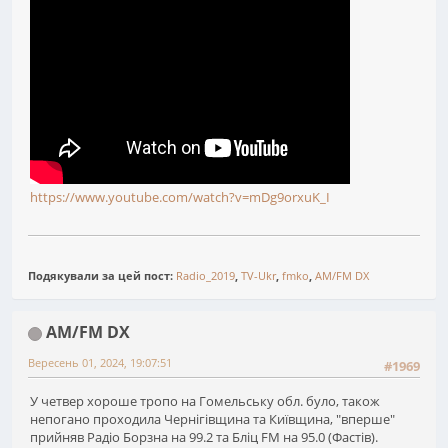
https://www.youtube.com/watch?v=mDg9orxuK_I
Подякували за цей пост:
Radio_2019
,
TV-Ukr
,
fmko
,
AM/FM DX
AM/FM DX
Вересень 01, 2024, 19:07:51
#1969
У четвер хороше тропо на Гомельську обл. було, також
непогано проходила Чернігівщина та Київщина, "вперше"
прийняв Радіо Борзна на 99.2 та Бліц FM на 95.0 (Фастів).