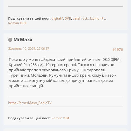
Подякували за цей пост:
digitalif
,
DVB
,
vetal-rock
,
SzymonPL
,
Roman3101
MrMaxx
Жовтень 10, 2024, 22:06:37
#1976
Поки що у мене найдальніший прийнятий сигнал - 93.5 DJFM,
Кривий Ріг (256 км), 19 серпня вранці. Також я періодично
приймаю тропо з окупованого Криму, Сімферополя,
Туреччини, Молдови, Румунії та інших країн. Кому цікаво -
можете зазирнути у мій канал, де присутні записи деяких
прийнятих станцій.
https://t.me/Maxx_RadioTV
Подякували за цей пост:
Roman3101