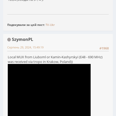
Подякували за цей пост:
TV-Ukr
SzymonPL
Серпень 29, 2024, 15:49:19
#1968
Local MUX from Liuboml or Kamin-Kashyrskyi (E48 - 690 MHz)
was received via tropo in Krakow, Poland))