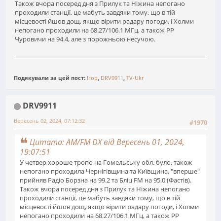
Також вчора посеред дня з Прилук та Ніжина непогано
проходили станції, це мабуть завдяки тому, що в тій
місцевості йшов дощ, якщо вірити радару погоди, і Холми
непогано проходили на 68.27/106.1 МГц, а також РР
Чуровичи на 94.4, але з порожньою несучою.
Подякували за цей пост:
Ігор
,
DRV9911
,
TV-Ukr
DRV9911
Вересень 02, 2024, 07:12:32
#1970
Цитата: AM/FM DX від Вересень 01, 2024,
19:07:51
У четвер хороше тропо на Гомельську обл. було, також
непогано проходила Чернігівщина та Київщина, "вперше"
прийняв Радіо Борзна на 99.2 та Бліц FM на 95.0 (Фастів).
Також вчора посеред дня з Прилук та Ніжина непогано
проходили станції, це мабуть завдяки тому, що в тій
місцевості йшов дощ, якщо вірити радару погоди, і Холми
непогано проходили на 68.27/106.1 МГц, а також РР