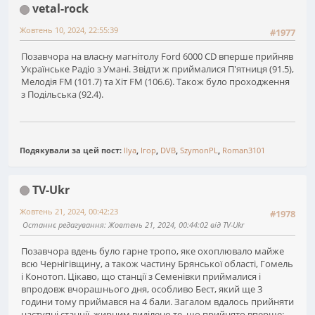
vetal-rock
Жовтень 10, 2024, 22:55:39
#1977
Позавчора на власну магнітолу Ford 6000 CD вперше прийняв
Українське Радіо з Умані. Звідти ж приймалися П'ятниця (91.5),
Мелодія FM (101.7) та Хіт FM (106.6). Також було проходження
з Подільська (92.4).
Подякували за цей пост:
Ilya
,
Ігор
,
DVB
,
SzymonPL
,
Roman3101
TV-Ukr
Жовтень 21, 2024, 00:42:23
#1978
Останнє редагування
: Жовтень 21, 2024, 00:44:02 від TV-Ukr
Позавчора вдень було гарне тропо, яке охоплювало майже
всю Чернігівщину, а також частину Брянської області, Гомель
і Конотоп. Цікаво, що станції з Семенівки приймалися і
впродовж вчорашнього дня, особливо Бест, який ще 3
години тому приймався на 4 бали. Загалом вдалось прийняти
наступні станції, жирним виділено те, що прийнято вперше: