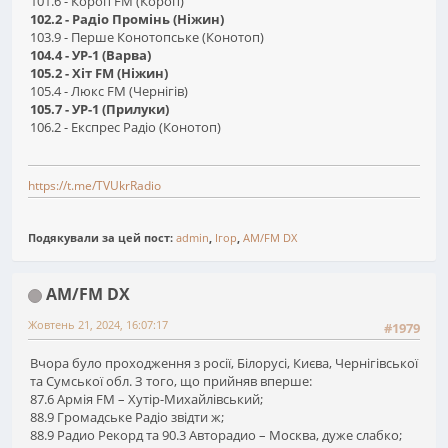
101.6 - Короп FM (Короп)
102.2 - Радіо Промінь (Ніжин)
103.9 - Перше Конотопське (Конотоп)
104.4 - УР-1 (Варва)
105.2 - Хіт FM (Ніжин)
105.4 - Люкс FM (Чернігів)
105.7 - УР-1 (Прилуки)
106.2 - Експрес Радіо (Конотоп)
https://t.me/TVUkrRadio
Подякували за цей пост:
admin
,
Ігор
,
AM/FM DX
AM/FM DX
Жовтень 21, 2024, 16:07:17
#1979
Вчора було проходження з росії, Білорусі, Києва, Чернігівської
та Сумської обл. З того, що прийняв вперше:
87.6 Армія FM – Хутір-Михайлівський;
88.9 Громадське Радіо звідти ж;
88.9 Радио Рекорд та 90.3 Авторадио – Москва, дуже слабко;