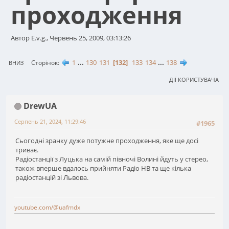
проходження
Автор E.v.g., Червень 25, 2009, 03:13:26
1
...
130
131
132
133
134
...
138
Сторінок
ВНИЗ
ДІЇ КОРИСТУВАЧА
DrewUA
Серпень 21, 2024, 11:29:46
#1965
Сьогодні зранку дуже потужне проходження, яке ще досі
триває.
Радіостанції з Луцька на самій півночі Волині йдуть у стерео,
також вперше вдалось прийняти Радіо НВ та ще кілька
радіостанцій зі Львова.
youtube.com/@uafmdx