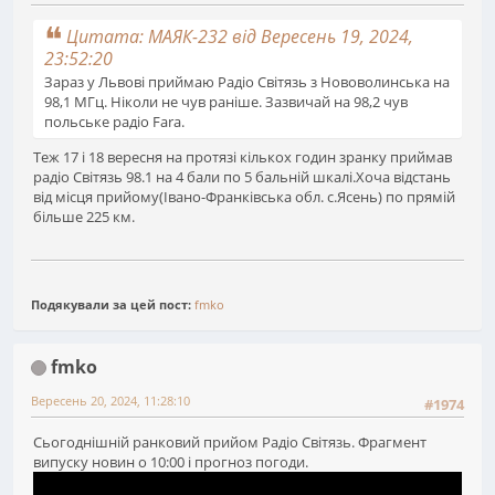
Цитата: МАЯК-232 від Вересень 19, 2024,
23:52:20
Зараз у Львові приймаю Радіо Світязь з Нововолинська на
98,1 МГц. Ніколи не чув раніше. Зазвичай на 98,2 чув
польське радіо Fara.
Теж 17 і 18 вересня на протязі кількох годин зранку приймав
радіо Світязь 98.1 на 4 бали по 5 бальній шкалі.Хоча відстань
від місця прийому(Івано-Франківська обл. с.Ясень) по прямій
більше 225 км.
Подякували за цей пост:
fmko
fmko
Вересень 20, 2024, 11:28:10
#1974
Сьогоднішній ранковий прийом Радіо Світязь. Фрагмент
випуску новин о 10:00 і прогноз погоди.