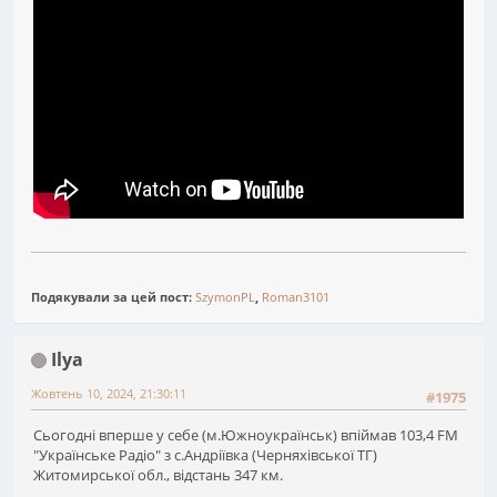
Подякували за цей пост:
SzymonPL
,
Roman3101
Ilya
Жовтень 10, 2024, 21:30:11
#1975
Сьогодні вперше у себе (м.Южноукраїнськ) впіймав 103,4 FM
"Українське Радіо" з с.Андріївка (Черняхівської ТГ)
Житомирської обл., відстань 347 км.