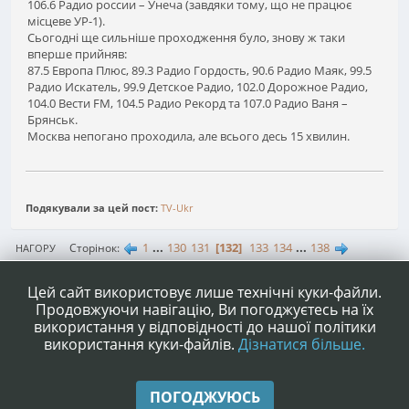
106.6 Радио россии – Унеча (завдяки тому, що не працює
місцеве УР-1).
Сьогодні ще сильніше проходження було, знову ж таки
вперше прийняв:
87.5 Европа Плюс, 89.3 Радио Гордость, 90.6 Радио Маяк, 99.5
Радио Искатель, 99.9 Детское Радио, 102.0 Дорожное Радио,
104.0 Вести FM, 104.5 Радио Рекорд та 107.0 Радио Ваня –
Брянськ.
Москва непогано проходила, але всього десь 15 хвилин.
Подякували за цей пост:
TV-Ukr
1
...
130
131
132
133
134
...
138
Сторінок
НАГОРУ
ДІЇ КОРИСТУВАЧА
Цей сайт використовує лише технічні куки-файли.
Продовжуючи навігацію, Ви погоджуєтесь на їх
використання у відповідності до нашої політики
використання куки-файлів.
Дізнатися більше.
|
|
Допомога
Умови та правила
Нагору ▲
ПОГОДЖУЮСЬ
,
SMF 2.1.4 © 2023
Simple Machines