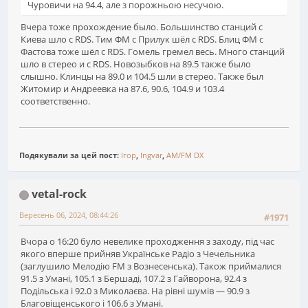
Чуровичи на 94.4, але з порожньою несучою.
Вчера тоже прохождение было. Большинство станций с
Киева шло с RDS. Тим ФМ с Прилук шёл с RDS. Блиц ФМ с
Фастова тоже шёл с RDS. Гомель гремел весь. Много станций
шло в стерео и с RDS. Новозыбков на 89.5 также было
слышно. Клинцы на 89.0 и 104.5 шли в стерео. Также был
Житомир и Андреевка на 87.6, 90.6, 104.9 и 103.4
соответственно.
Подякували за цей пост:
Ігор
,
Ingvar
,
AM/FM DX
vetal-rock
Вересень 06, 2024, 08:44:26
#1971
Вчора о 16:20 було невелике проходження з заходу, під час
якого вперше прийняв Українське Радіо з Чечельника
(заглушило Мелодію FM з Вознесенська). Також приймалися
91.5 з Умані, 105.1 з Бершаді, 107.2 з Гайворона, 92.4 з
Подільська і 92.0 з Миколаєва. На рівні шумів — 90.9 з
Благовіщенського і 106.6 з Умані.