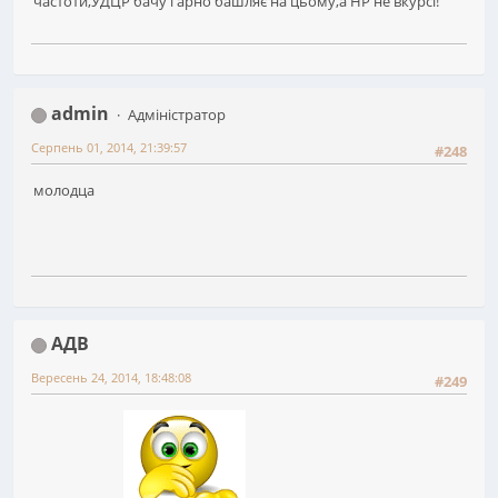
частоти,УДЦР бачу гарно башляє на цьому,а НР не вкурсі!
admin
Адміністратор
Серпень 01, 2014, 21:39:57
#248
молодца
АДВ
Вересень 24, 2014, 18:48:08
#249