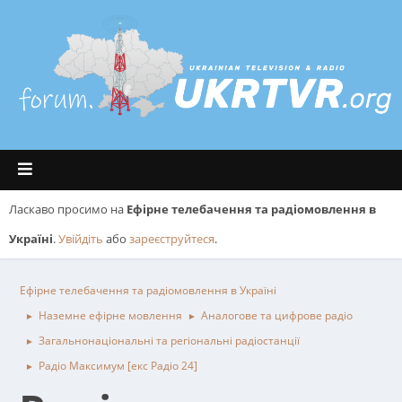
Ласкаво просимо на
Ефірне телебачення та радіомовлення в
Україні
.
Увійдіть
або
зареєструйтеся
.
Ефірне телебачення та радіомовлення в Україні
Наземне ефірне мовлення
Аналогове та цифрове радіо
►
►
Загальнонаціональні та регіональні радіостанції
►
Радіо Максимум [екс Радіо 24]
►