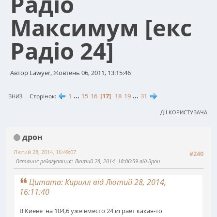
Радіо
Максимум [екс
Радіо 24]
Автор Lawyer, Жовтень 06, 2011, 13:15:46
1
...
15
16
17
18
19
...
31
Сторінок
ВНИЗ
ДІЇ КОРИСТУВАЧА
дрон
Лютий 28, 2014, 16:49:07
#240
Останнє редагування
: Лютий 28, 2014, 18:06:59 від дрон
Цитата: Кирилл від Лютий 28, 2014,
16:11:40
В Киеве на 104,6 уже вместо 24 играет какая-то