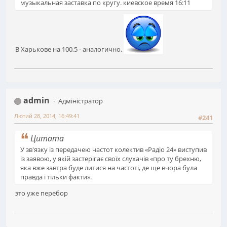
музыкальная заставка по кругу. киевское время 16:11
В Харькове на 100,5 - аналогично.
admin
Адміністратор
Лютий 28, 2014, 16:49:41
#241
Цитата
У зв'язку із передачею частот колектив «Радіо 24» виступив
із заявою, у якій застерігає своїх слухачів «про ту брехню,
яка вже завтра буде литися на частоті, де ще вчора була
правда і тільки факти».
это уже перебор