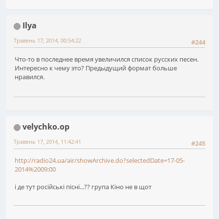
Ilya
Травень 17, 2014, 00:54:22
#244
Что-то в последнее время увеличился список русских песен.
Интересно к чему это? Предыдущий формат больше
нравился.
velychko.op
Травень 17, 2014, 11:42:41
#245
http://radio24.ua/air/showArchive.do?selectedDate=17-05-
2014%2009:00
і де тут російські пісні...?? група Кіно не в щот