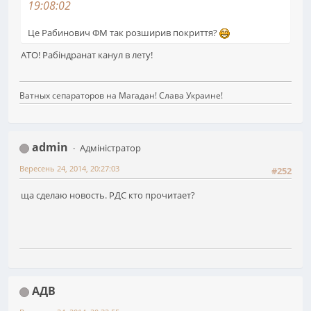
19:08:02
Це Рабинович ФМ так розширив покриття?
АТО! Рабiндранат канул в лету!
Ватных сепараторов на Магадан! Слава Украине!
admin
Адміністратор
Вересень 24, 2014, 20:27:03
#252
ща сделаю новость. РДС кто прочитает?
АДВ