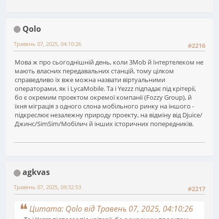
Qolo
Травень 07, 2025, 04:10:26
#2216
Мова ж про сьогоднішній день, коли 3Mob й Інтертелеком не
мають власних передавальних станцій, тому цілком
справедливо їх вже можна назвати віртуальними
операторами, як і LycaMobile. Та і Yezzz підпадає під крітерії,
бо є окремим проектом окремої компанії (Fozzy Group), й
їхня міграція з одного слона мобільного ринку на іншого -
підкреслює незалежну природу проекту, на відміну від Djuice/
Джинс/SimSim/Мобілич й інших історичних попередників.
agkvas
Травень 07, 2025, 09:32:53
#2217
Цитата: Qolo від Травень 07, 2025, 04:10:26