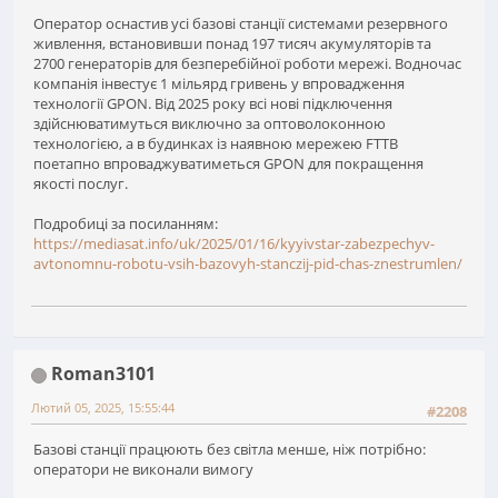
Оператор оснастив усі базові станції системами резервного
живлення, встановивши понад 197 тисяч акумуляторів та
2700 генераторів для безперебійної роботи мережі. Водночас
компанія інвестує 1 мільярд гривень у впровадження
технології GPON. Від 2025 року всі нові підключення
здійснюватимуться виключно за оптоволоконною
технологією, а в будинках із наявною мережею FTTB
поетапно впроваджуватиметься GPON для покращення
якості послуг.
Подробиці за посиланням:
https://mediasat.info/uk/2025/01/16/kyyivstar-zabezpechyv-
avtonomnu-robotu-vsih-bazovyh-stanczij-pid-chas-znestrumlen/
Roman3101
Лютий 05, 2025, 15:55:44
#2208
Базові станції працюють без світла менше, ніж потрібно:
оператори не виконали вимогу