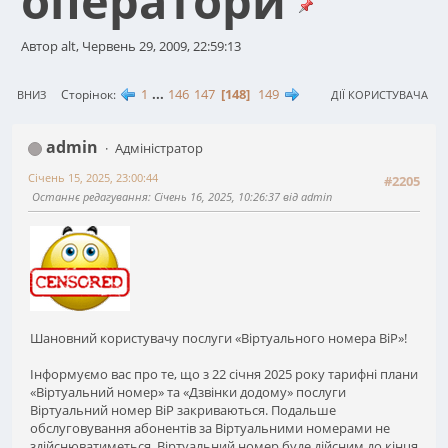
оператори
Автор alt, Червень 29, 2009, 22:59:13
1
...
146
147
148
149
Сторінок
ВНИЗ
ДІЇ КОРИСТУВАЧА
admin
Адміністратор
Січень 15, 2025, 23:00:44
#2205
Останнє редагування
: Січень 16, 2025, 10:26:37 від admin
Шановний користувачу послуги «Віртуального номера BiP»!
Інформуємо вас про те, що з 22 січня 2025 року тарифні плани
«Віртуальний номер» та «Дзвінки додому» послуги
Віртуальний номер BiP закриваються. Подальше
обслуговування абонентів за Віртуальними номерами не
здійснюватиметься. Віртуальний номер буде дійсним до кінця