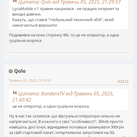
Цитата: Qolo від Травень 05, 2025, 21:29:57
LycaMobile з 1 травня накрилася - не працює інтернет та
вихідні дзвінки.
Кажуть, що стався "глобальний технічний збій", який
намагаються вирішити.
Подивився на їхню сторінку ФБ, то це не оператор, а одна
суцільна морока.
Qolo
Травень 05, 2025, 23:36:20
#2212
Цитата: BanderaTV від Травень 05, 2025,
21:43:42
це не оператор, а одна суцільна морока.
Ну в нас так склалося, що віртуальні оператори сильно не
напрягаються. В кожного є свої "особливості". 3Mob просто
навіщось досі існує, віднедавна почавши заламувати 300грн
за свій стартовий пакет. Інтертелеком запустився на 3G