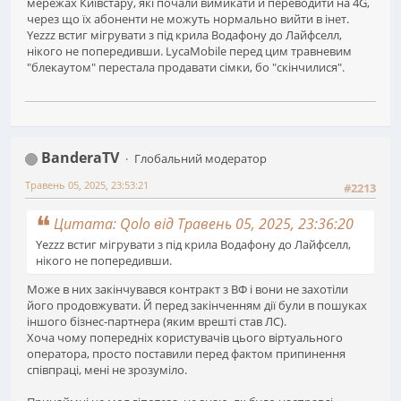
мережах Київстару, які почали вимикати й переводити на 4G,
через що їх абоненти не можуть нормально вийти в інет.
Yezzz встиг мігрувати з під крила Водафону до Лайфселл,
нікого не попередивши. LycaMobile перед цим травневим
"блекаутом" перестала продавати сімки, бо "скінчилися".
BanderaTV
Глобальний модератор
Травень 05, 2025, 23:53:21
#2213
Цитата: Qolo від Травень 05, 2025, 23:36:20
Yezzz встиг мігрувати з під крила Водафону до Лайфселл,
нікого не попередивши.
Може в них закінчувався контракт з ВФ і вони не захотіли
його продовжувати. Й перед закінченням дії були в пошуках
іншого бізнес-партнера (яким врешті став ЛС).
Хоча чому попередніх користувачів цього віртуального
оператора, просто поставили перед фактом припинення
співпраці, мені не зрозуміло.