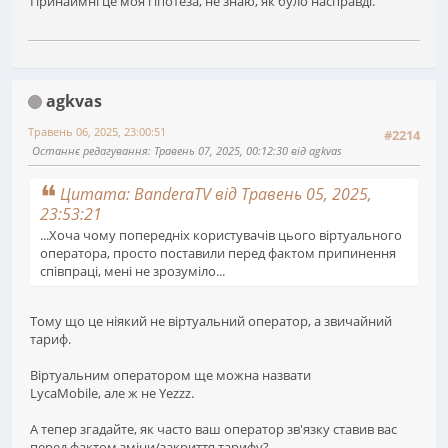
Принаймні це моя гіпотеза, не знаю, як було насправді.
agkvas
Травень 06, 2025, 23:00:51
#2214
Останнє редагування
: Травень 07, 2025, 00:12:30 від agkvas
Цитата: BanderaTV від Травень 05, 2025,
23:53:21
...Хоча чому попередніх користувачів цього віртуального
оператора, просто поставили перед фактом припинення
співпраці, мені не зрозуміло...
Тому що це ніякий не віртуальний оператор, а звичайний
тариф.
Віртуальним оператором ще можна назвати
LycaMobile, але ж не Yezzz.
А тепер згадайте, як часто ваш оператор зв'язку ставив вас
перед фактом зміни/закриття тарифу?