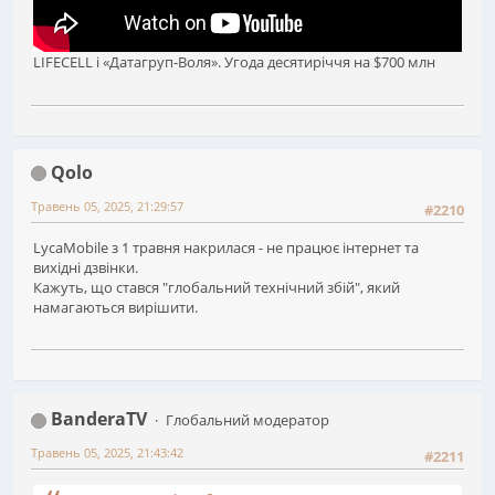
LIFECELL і «Датагруп-Воля». Угода десятиріччя на $700 млн
Qolo
Травень 05, 2025, 21:29:57
#2210
LycaMobile з 1 травня накрилася - не працює інтернет та
вихідні дзвінки.
Кажуть, що стався "глобальний технічний збій", який
намагаються вирішити.
BanderaTV
Глобальний модератор
Травень 05, 2025, 21:43:42
#2211