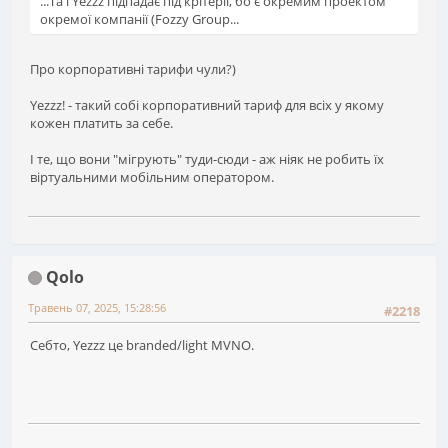
...Та і Yezzz підпадає під крітерії, бо є окремим проектом
окремої компанії (Fozzy Group...
Про корпоративні тарифи чули?)
Yezzz! - такий собі корпоративний тариф для всіх у якому
кожен платить за себе.
І те, що вони "мігрують" туди-сюди - аж ніяк не робить їх
віртуальними мобільним оператором.
Qolo
Травень 07, 2025, 15:28:56
#2218
Себто, Yezzz це branded/light MVNO.