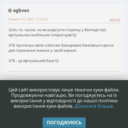
agkvas
Травень 07, 2025, 17:16:25
#2219
Qolo, то, часом, не ви редагуєте сторінку у Вікіпедії про
віртуальних мобільних операторів?)))
АТБ пропонує своїм клієнтам брендовані банківські картки
для отримання знижок у своїй мережі.
АТБ - це віртуальний банк?))
1
...
146
147
148
149
Сторінок
НАГОРУ
ДІЇ КОРИСТУВАЧА
Цей сайт використовує лише технічні куки-файли.
Продовжуючи навігацію, Ви погоджуєтесь на їх
використання у відповідності до нашої політики
використання куки-файлів.
Дізнатися більше.
|
|
Допомога
Умови та правила
Нагору ▲
ПОГОДЖУЮСЬ
,
SMF 2.1.4 © 2023
Simple Machines