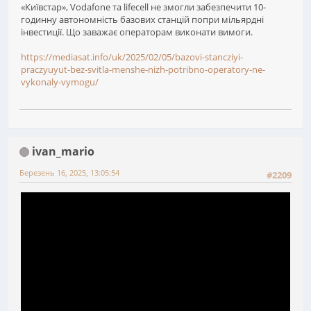
«Київстар», Vodafone та lifecell не змогли забезпечити 10-
годинну автономність базових станцій попри мільярдні
інвестиції. Що заважає операторам виконати вимоги.
https://mediasat.info/uk/2025/02/05/bazovi-stancziyi-
praczyuyut-bez-svitla-menshe-nizh-potribno-operatory-ne-
vykonaly-vymogu/
ivan_mario
Березень 16, 2025, 13:05:54
#2209