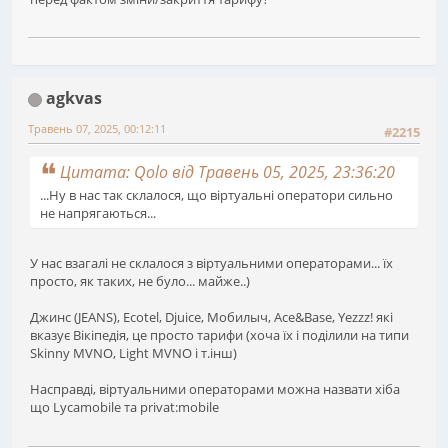
agkvas
Травень 07, 2025, 00:12:11
#2215
Цитата: Qolo від Травень 05, 2025, 23:36:20
...Ну в нас так склалося, що віртуальні оператори сильно
не напрягаються...
У нас взагалі не склалося з віртуальними операторами... їх
просто, як таких, не було... майже..)
Джинс (JEANS), Ecotel, Djuice, Мобилыч, Ace&Base, Yezzz! які
вказує Вікіпедія, це просто тарифи (хоча їх і поділили на типи
Skinny MVNO, Light MVNO і т.інш)
Насправді, віртуальними операторами можна назвати хіба
що Lycamobile та privat:mobile