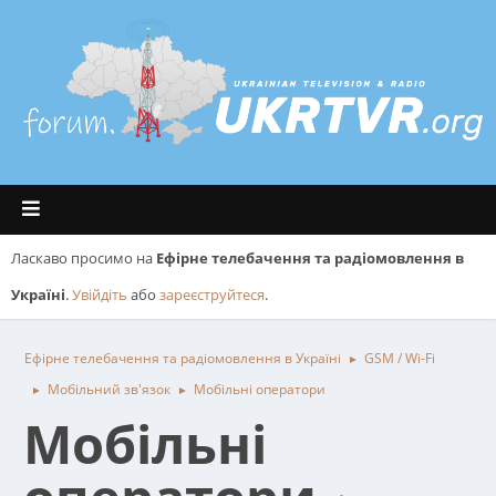
Ласкаво просимо на
Ефірне телебачення та радіомовлення в
Україні
.
Увійдіть
або
зареєструйтеся
.
Ефірне телебачення та радіомовлення в Україні
GSM / Wi-Fi
►
Мобільний зв'язок
Мобільні оператори
►
►
Мобільні