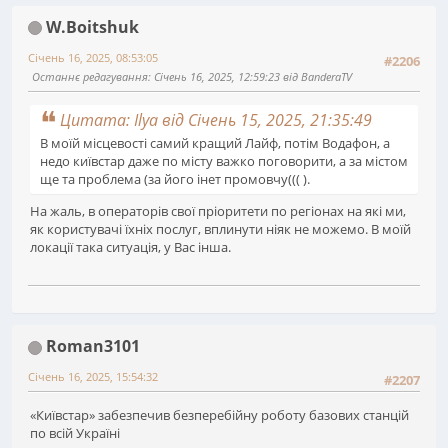
W.Boitshuk
Січень 16, 2025, 08:53:05
#2206
Останнє редагування
: Січень 16, 2025, 12:59:23 від BanderaTV
Цитата: Ilya від Січень 15, 2025, 21:35:49
В моїй місцевості самий кращий Лайф, потім Водафон, а
недо київстар даже по місту важко поговорити, а за містом
ще та проблема (за його інет промовчу((( ).
На жаль, в операторів свої пріоритети по регіонах на які ми,
як користувачі їхніх послуг, вплинути ніяк не можемо. В моїй
локації така ситуація, у Вас інша.
Roman3101
Січень 16, 2025, 15:54:32
#2207
«Київстар» забезпечив безперебійну роботу базових станцій
по всій Україні