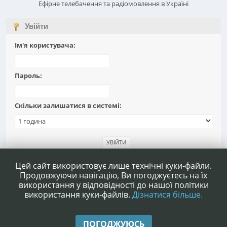
Ефірне телебачення та радіомовлення в Україні
Увійти
Ім'я користувача:
Пароль:
Скільки залишатися в системі:
Забули пароль?
Цей сайт використовує лише технічні куки-файли.
Продовжуючи навігацію, Ви погоджуєтесь на їх
використання у відповідності до нашої політики
використання куки-файлів.
Дізнатися більше.
|
|
Допомога
Умови та правила
Нагору ▲
ПОГОДЖУЮСЬ
,
SMF 2.1.4 © 2023
Simple Machines