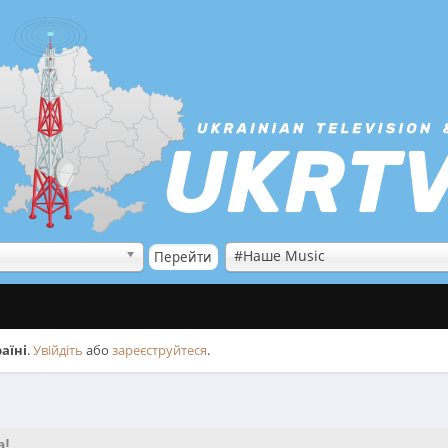
#Наше Music
аїні
.
Увійдіть
або
зареєструйтеся
.
а!