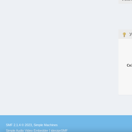
У
Ск
,
SMF 2.1.4 © 2023
Simple Machines
|
Simple Audio Video Embedder
idesignSMF