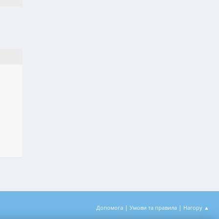
|
|
Допомога
Умови та правила
Нагору ▲