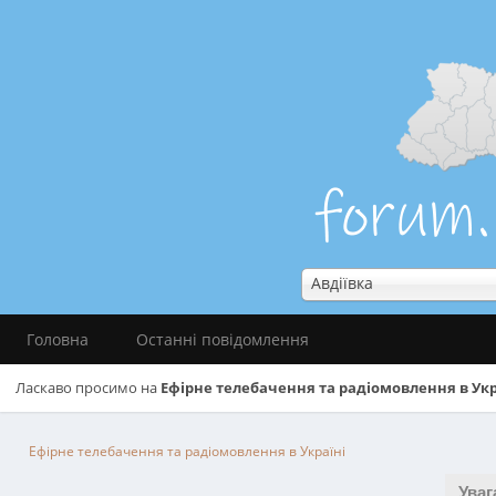
Авдіївка
Головна
Останні повідомлення
Ласкаво просимо на
Ефірне телебачення та радіомовлення в Укр
Ефірне телебачення та радіомовлення в Україні
Уваг