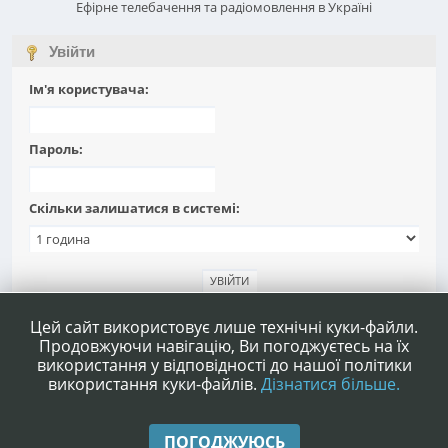
Ефірне телебачення та радіомовлення в Україні
Увійти
Ім'я користувача:
Пароль:
Скільки залишатися в системі:
Забули пароль?
Цей сайт використовує лише технічні куки-файли.
Продовжуючи навігацію, Ви погоджуєтесь на їх
використання у відповідності до нашої політики
використання куки-файлів.
Дізнатися більше.
|
|
Допомога
Умови та правила
Нагору ▲
ПОГОДЖУЮСЬ
,
SMF 2.1.4 © 2023
Simple Machines