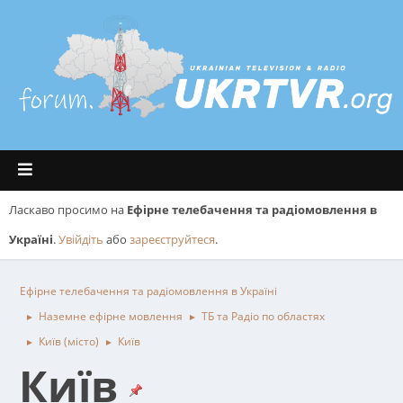
Ласкаво просимо на
Ефірне телебачення та радіомовлення в
Україні
.
Увійдіть
або
зареєструйтеся
.
Ефірне телебачення та радіомовлення в Україні
Наземне ефірне мовлення
ТБ та Радіо по областях
►
►
Київ (місто)
Київ
►
►
Київ