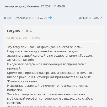
Автор sergioo, Жовтень 17, 2011, 11:40:00
1
2
3
...
70
Сторінок
ВНИЗ
ДІЇ КОРИСТУВАЧА
sergioo
Гість
Жовтень 17, 2011, 11:40:00
Эту тему пришлось открыть дабы внести ясность.
Пару месяцев назад у меня была милая беседа с
администрацией сего сайта по радиостанциям г.Городок
Хмельницкая обл.
В ходе этой беседы моя информация воспринялась с
иронией.
Кроме того иронии подверглась информация о том, что в
Киеве в районе м.Житомирская принимается 103.4 MHz
Житомирська хвиля.
И администрация сайта почему то не спешит вносить
поправки.
Хотя Житомирська хвиля принимается на обычный
мобильный телефон конечно же не в идеале, а со слабым
сигналом.
Эта волна принимается при том, что Вы будете стоять на