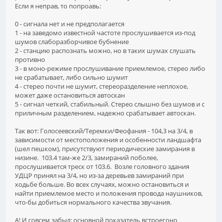
Если я неправ, то попроавь:
0 - сигнала нет и не предполагается
1 - на заведомо известной частоте прослушивается из-под
шумов слаборазборчивое бубнение
2 - станцию распознать можно, но в таких шумах слушать
противно
3 - в моно-режиме прослушивание приемлемое, стерео либо
не срабатывает, либо сильно шумит
4 - стерео почти не шумит, стереоразделение неплохое,
может даже остановиться автоскан
5 - сигнал четкий, стабильный. Стерео слышно без шумов и с
приличным разделением, надежно срабатывает автоскан.
Так вот: Голосеевский/Теремки/Феофания - 104,3 на 3/4, в
зависимости от местоположения и особенности ландшафта
(шел пешком), присутствуют периодические замирания в
низине. 103.4 там-же 2/3, замираний поболее,
прослушивается треск от 103.6. Возле головного здания
УДЦР принял на 3/4, но из-за деревьев замираний при
ходьбе больше. Во всех случаях, можно остановиться и
найти приемлемое место и положения провода наушников,
что-бы добиться нормального качества звучания.
А! И совсем забыл: основной показатель встроегоно