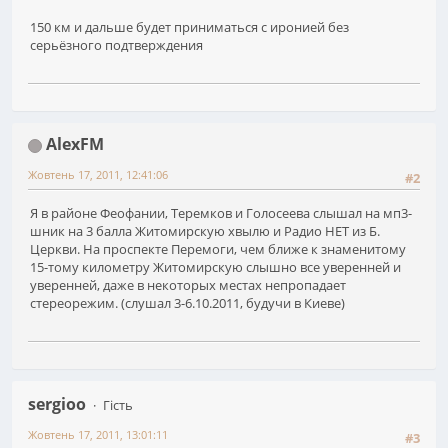
150 км и дальше будет приниматься с иронией без
серьёзного подтверждения
AlexFM
Жовтень 17, 2011, 12:41:06
#2
Я в районе Феофании, Теремков и Голосеева слышал на мп3-
шник на 3 балла Житомирскую хвылю и Радио НЕТ из Б.
Церкви. На проспекте Перемоги, чем ближе к знаменитому
15-тому километру Житомирскую слышно все уверенней и
уверенней, даже в некоторых местах непропадает
стереорежим. (слушал 3-6.10.2011, будучи в Киеве)
sergioo
Гість
Жовтень 17, 2011, 13:01:11
#3