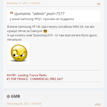
Жовтень 17, 2011, 15:32:52
#9
Цитата: "admin" post=7577
у меня Samsung YPQ1, причём не подделка
В мене Samsung YP U6. Ще є якась китайоза NRG 24, так він
краще тягне за Самсунг
.
А ще колись мав Трансенд 610 - то там взагалі все було дуже
печально
AH.FM
- Leading Trance Radio
#1 FOR TRANCE - COMMERCIAL FREE 24/7
GMB
Листопад 04, 2011, 18:18:09
#10