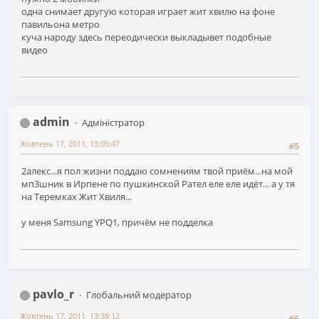
одна снимает другую которая играет жит хвилю на фоне
павильона метро
куча народу здесь переодически выкладывет подобные
видео
admin
Адміністратор
Жовтень 17, 2011, 13:05:47
#5
2алекс...я пол жизни поддаю сомнениям твой приём...на мой
мп3шник в Ирпене по пушкинской Рател еле еле идёт... а у тя
на Теремках Жит Хвиля...
у меня Samsung YPQ1, причём не подделка
pavlo_r
Глобальний модератор
Жовтень 17, 2011, 13:38:12
#6