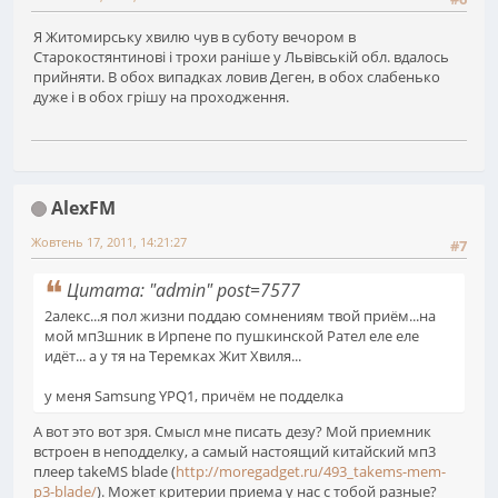
Я Житомирську хвилю чув в суботу вечором в
Старокостянтинові і трохи раніше у Львівській обл. вдалось
прийняти. В обох випадках ловив Деген, в обох слабенько
дуже і в обох грішу на проходження.
AlexFM
Жовтень 17, 2011, 14:21:27
#7
Цитата: "admin" post=7577
2алекс...я пол жизни поддаю сомнениям твой приём...на
мой мп3шник в Ирпене по пушкинской Рател еле еле
идёт... а у тя на Теремках Жит Хвиля...
у меня Samsung YPQ1, причём не подделка
А вот это вот зря. Смысл мне писать дезу? Мой приемник
встроен в неподделку, а самый настоящий китайский мп3
плеер takeMS blade (
http://moregadget.ru/493_takems-mem-
p3-blade/
). Может критерии приема у нас с тобой разные?