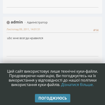
admin
Адміністратор
Листопад 09, 2011, 14:01:51
#14
ubc мне всегда нравился
1
2
3
...
70
Сторінок
НАГОРУ
ДІЇ КОРИСТУВАЧА
Цей сайт використовує лише технічні куки-файли.
Продовжуючи навігацію, Ви погоджуєтесь на їх
використання у відповідності до нашої політики
використання куки-файлів.
Дізнатися більше.
|
|
Допомога
Умови та правила
Нагору ▲
ПОГОДЖУЮСЬ
,
SMF 2.1.4 © 2023
Simple Machines
|
Simple Audio Video Embedder
idesignSMF