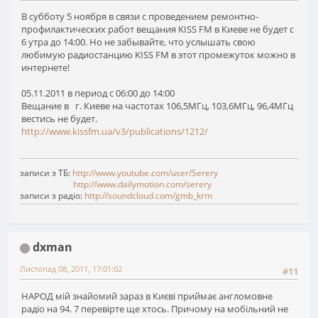
В субботу 5 ноября в связи с проведением ремонтно-
профилактических работ вещания KISS FM в Киеве не будет с
6 утра до 14:00. Но не забывайте, что услышать свою
любимую радиостанцию KISS FM в этот промежуток можно в
интернете!
05.11.2011 в период с 06:00 до 14:00
Вещание в г. Киеве на частотах 106,5МГц, 103,6МГц, 96,4МГц
вестись не будет.
http://www.kissfm.ua/v3/publications/1212/
записи з ТБ:
http://www.youtube.com/user/Serery
http://www.dailymotion.com/serery
записи з радіо:
http://soundcloud.com/gmb_krm
dxman
Листопад 08, 2011, 17:01:02
#11
НАРОД мій знайомий зараз в Києві приймає англомовне
радіо на 94. 7 перевірте ще хтось. Причому на мобільний не