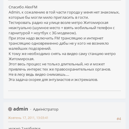
Спасибо AlexFM
Admin, к сожалению в той части города у меня нет знакомых,
которые бы могли мило пригласить в гости.
Тестировать радио на улице возле метро Житомирская
неактуально (шумное место + взять мобильный телефон с
гарнитурой + ноутбук с 3G модемом).
При этом надо включить FM трансляцию и интернет
трансляцию одновременно дабы не у кого не возникло
малейших подозрений.
К тому же необходимо снять на видео саму станцию метро
Житомирская.
Этот весь процесс не только длительный, но и может
привлечь интерес тех же правоохранительных органов.
Не в лесу ведь видео снимаешь....
Эта задача скорее для энтузиастов и экстремалов.
admin
Адміністратор
Жовтень 17, 2011, 13:03:41
#4
нужно 2 мобилки