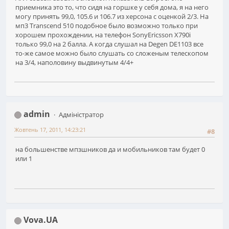
приемника это то, что сидя на горшке у себя дома, я на него
могу принять 99,0, 105.6 и 106.7 из херсона c оценкой 2/3. На
мп3 Transcend 510 подобное было возможно только при
хорошем прохождении, на телефон SonyEricsson X790i
только 99,0 на 2 балла. А когда слушал на Degen DE1103 все
то-же самое можно было слушать со сложеным телескопом
на 3/4, наполовину выдвинутым 4/4+
admin
Адміністратор
Жовтень 17, 2011, 14:23:21
#8
на большенстве мпзшников да и мобильников там будет 0
или 1
Vova.UA