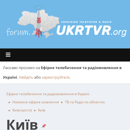
Ласкаво просимо на
Ефірне телебачення та радіомовлення в
Україні
.
Увійдіть
або
зареєструйтеся
.
Ефірне телебачення та радіомовлення в Україні
Наземне ефірне мовлення
ТБ та Радіо по областях
►
►
Київ (місто)
Київ
►
►
Київ