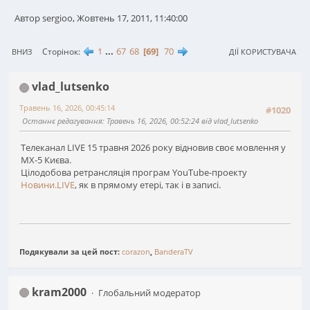
Автор sergioo, Жовтень 17, 2011, 11:40:00
1
...
67
68
69
70
Сторінок
ВНИЗ
ДІЇ КОРИСТУВАЧА
vlad_lutsenko
Травень 16, 2026, 00:45:14
#1020
Останнє редагування
: Травень 16, 2026, 00:52:24 від vlad_lutsenko
Телеканал LIVE 15 травня 2026 року відновив своє мовлення у
МХ-5 Києва.
Цілодобова ретрансляція програм YouTube-проекту
Новини.LIVE
, як в прямому етері, так і в записі.
Подякували за цей пост:
corazon
,
BanderaTV
kram2000
Глобальний модератор