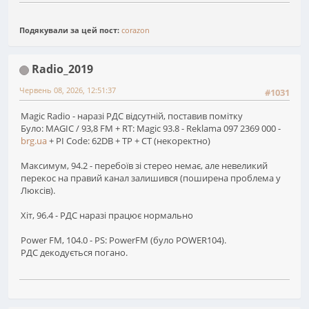
Подякували за цей пост:
corazon
Radio_2019
Червень 08, 2026, 12:51:37
#1031
Magic Radio - наразі РДС відсутній, поставив помітку
Було: MAGIC / 93,8 FM + RT: Magic 93.8 - Reklama 097 2369 000 -
brg.ua
+ PI Code: 62DB + TP + CT (некоректно)
Максимум, 94.2 - перебоїв зі стерео немає, але невеликий
перекос на правий канал залишився (поширена проблема у
Люксів).
Хіт, 96.4 - РДС наразі працює нормально
Power FM, 104.0 - PS: PowerFM (було POWER104).
РДС декодується погано.