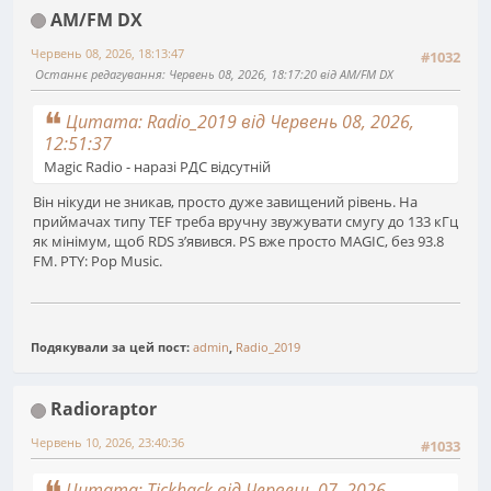
AM/FM DX
Червень 08, 2026, 18:13:47
#1032
Останнє редагування
: Червень 08, 2026, 18:17:20 від AM/FM DX
Цитата: Radio_2019 від Червень 08, 2026,
12:51:37
Magic Radio - наразі РДС відсутній
Він нікуди не зникав, просто дуже завищений рівень. На
приймачах типу TEF треба вручну звужувати смугу до 133 кГц
як мінімум, щоб RDS зʼявився. PS вже просто MAGIC, без 93.8
FM. PTY: Pop Music.
Подякували за цей пост:
admin
,
Radio_2019
Radioraptor
Червень 10, 2026, 23:40:36
#1033
Цитата: Tickhack від Червень 07, 2026,