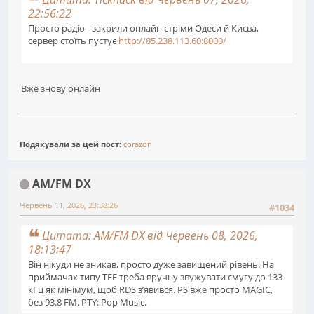
22:56:22
Просто радіо - закрили онлайн стріми Одеси й Києва,
сервер стоїть пустує
http://85.238.113.60:8000/
Вже знову онлайн
Подякували за цей пост:
corazon
AM/FM DX
Червень 11, 2026, 23:38:26
#1034
Цитата: AM/FM DX від Червень 08, 2026,
18:13:47
Він нікуди не зникав, просто дуже завищений рівень. На
приймачах типу TEF треба вручну звужувати смугу до 133
кГц як мінімум, щоб RDS зʼявився. PS вже просто MAGIC,
без 93.8 FM. PTY: Pop Music.