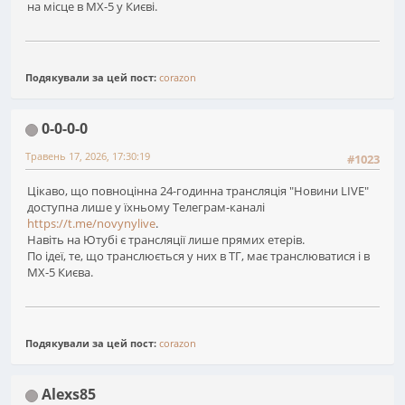
на місце в МХ-5 у Києві.
Подякували за цей пост:
corazon
0-0-0-0
Травень 17, 2026, 17:30:19
#1023
Цікаво, що повноцінна 24-годинна трансляція "Новини LIVE"
доступна лише у їхньому Телеграм-каналі
https://t.me/novynylive
.
Навіть на Ютубі є трансляції лише прямих етерів.
По ідеї, те, що транслюється у них в ТГ, має транслюватися і в
MX-5 Києва.
Подякували за цей пост:
corazon
Alexs85