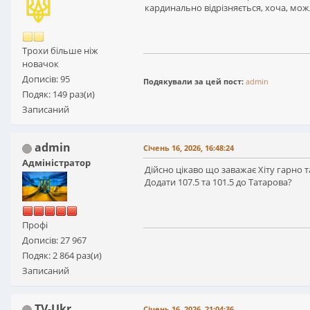
кардинально відрізняється, хоча, мож
Трохи більше ніж
новачок
Дописів: 95
Подякували за цей пост:
admin
Подяк: 149 раз(и)
Записаний
admin
Січень 16, 2026, 16:48:24
Адміністратор
Дійсно цікаво що заважає Хіту гарно 
Додати 107.5 та 101.5 до Татарова?
Профі
Дописів: 27 967
Подяк: 2 864 раз(и)
Записаний
TV-Ukr
Січень 16, 2026, 21:04:36