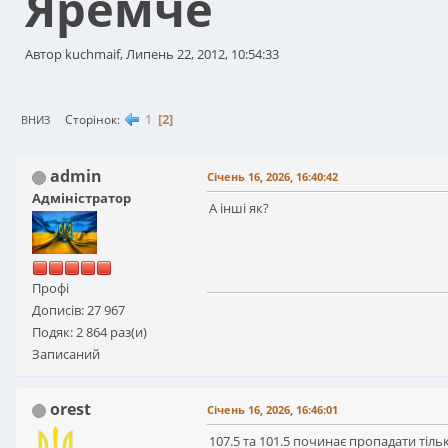
Яремче
Автор kuchmaif, Липень 22, 2012, 10:54:33
1
2
Сторінок
ВНИЗ
admin
Січень 16, 2026, 16:40:42
Адміністратор
А інші як?
Профі
Дописів: 27 967
Подяк: 2 864 раз(и)
Записаний
orest
Січень 16, 2026, 16:46:01
107.5 та 101.5 починає пропадати тільк