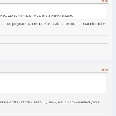
#18
жливо, що вони якраз і мовлять з різних вишок
погіршуватись вже на виїзді з міста, тоді як інші станції з цієї ж
#19
риймаю 100.2 та 104.0 але з шумами, а 107.5 приймається дуже