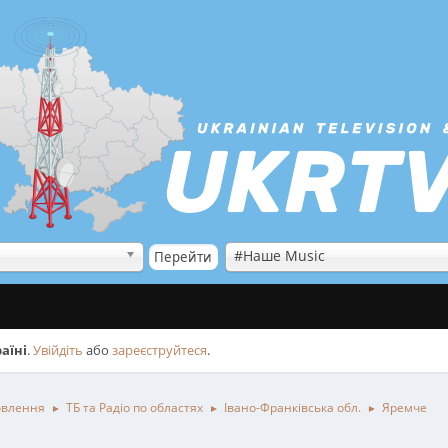
#Наше Music
аїні
.
Увійдіть
або
зареєструйтеся
.
овлення
ТБ та Радіо по областях
Івано-Франківська обл.
Яремче
►
►
►