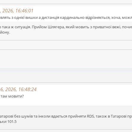
, 2026, 16:46:01
мовлять з однієї вишки а дистанція кардинально відрізняється, хоча, мо
 така ж ситуація. Прийом Шлягера, який мовить з приватної вежі, починає 
йону.
6, 2026, 16:48:24
о там мовити?
атарові без шумів та інколи вдається прийняти RDS, також в Татарові п
ьки 101.5