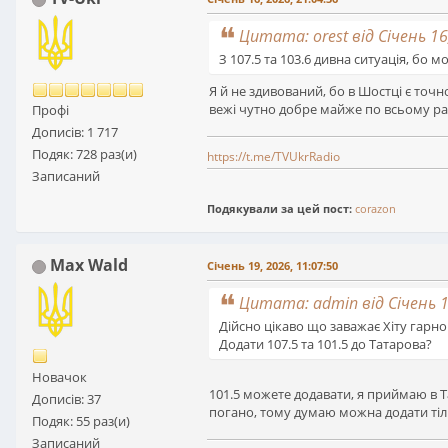
Цитата: orest від Січень 16
З 107.5 та 103.6 дивна ситуація, бо 
Я й не здивований, бо в Шостці є точно
вежі чутно добре майже по всьому ра
Профі
Дописів: 1 717
Подяк: 728 раз(и)
https://t.me/TVUkrRadio
Записаний
Подякували за цей пост:
corazon
Max Wald
Січень 19, 2026, 11:07:50
Цитата: admin від Січень 1
Дійсно цікаво що заважає Хіту гарн
Додати 107.5 та 101.5 до Татарова?
Новачок
101.5 можете додавати, я приймаю в Т
Дописів: 37
погано, тому думаю можна додати тіл
Подяк: 55 раз(и)
Записаний